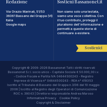
Redazione
Sostieni Bassanonet.it
Via Orazio Marinali, 51/53
Non siamo solo una testata,
36061 Bassano del Grappa (VI)
siamo una voce collettiva. Con
Italia
il tuo contributo, proteggi il
Google maps
pluralismo dell'informazione e
permetti a queste storie di
continuare a esistere.
Sostienici
Copyright © 2009-2026 Bassanonet Tutti i diritti riservati
Bassanonet S.r.l. socio unico - Capitale Sociale € 50.000,00 i.v.
- Codice Fiscale e Partita IVA 04644500243 - Registro
Imprese di Vicenza n° 04644500243 - REA n° 419353
Iscritto al Tribunale di Bassano del Grappa n.3/06 del 10 maggio
2006 | Iscritto al Registro degli Operatori di Comunicazione
ROC n. 39043 | Direttore responsabile Andrea Maroso
Informativa Privacy
Cookie Policy
Copyright & Disclaimer