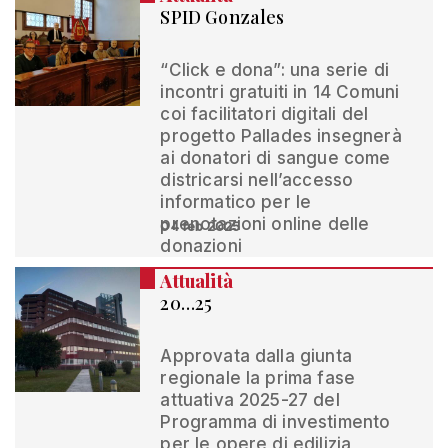
SPID Gonzales
“Click e dona”: una serie di
incontri gratuiti in 14 Comuni
coi facilitatori digitali del
progetto Pallades insegnerà
ai donatori di sangue come
districarsi nell’accesso
informatico per le
prenotazioni online delle
04 feb 2025
donazioni
Attualità
20…25
Approvata dalla giunta
regionale la prima fase
attuativa 2025-27 del
Programma di investimento
per le opere di edilizia