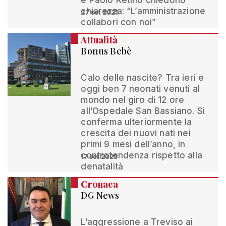
e Paolo Retinò chiedono
chiarezza: “L’amministrazione
27 set 2025
collabori con noi”
Attualità
Bonus Bebè
Calo delle nascite? Tra ieri e
oggi ben 7 neonati venuti al
mondo nel giro di 12 ore
all’Ospedale San Bassiano. Si
conferma ulteriormente la
crescita dei nuovi nati nei
primi 9 mesi dell’anno, in
controtendenza rispetto alla
17 set 2025
denatalità
Cronaca
DG News
L’aggressione a Treviso ai