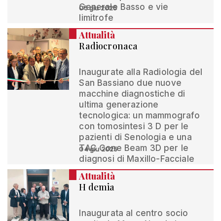
Generale Basso e vie
05 giu 2025
limitrofe
Attualità
Radiocronaca
Inaugurate alla Radiologia del
San Bassiano due nuove
macchine diagnostiche di
ultima generazione
tecnologica: un mammografo
con tomosintesi 3 D per le
pazienti di Senologia e una
TAC Cone Beam 3D per le
04 giu 2025
diagnosi di Maxillo-Facciale
Attualità
H demia
Inaugurata al centro socio