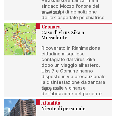
All’assessore Lanzarin e al
sindaco Mozzo l’onore dei
primi colpi di demolizione
19 nov 2024
dell’ex ospedale psichiatrico
Cronaca
Caso di virus Zika a
Mussolente
Ricoverato in Rianimazione
cittadino misquilese
contagiato dal virus Zika
dopo un viaggio all’estero.
Ulss 7 e Comune hanno
disposto in via precauzionale
la disinfestazione da zanzara
tigre nelle vicinanze
28 lug 2024
dell’abitazione del paziente
Attualità
Niente di personale