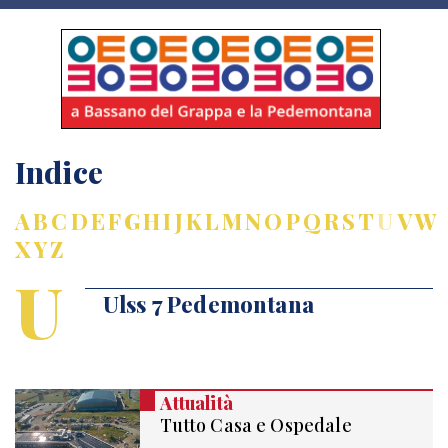
Indice
A
B
C
D
E
F
G
H
I
J
K
L
M
N
O
P
Q
R
S
T
U
V
W
X
Y
Z
U
Ulss 7 Pedemontana
Attualità
Tutto Casa e Ospedale