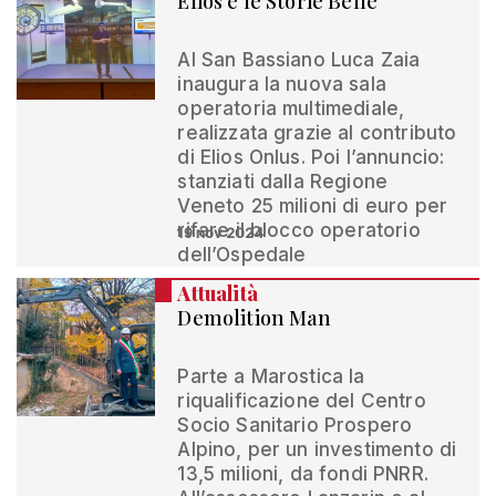
Elios e le Storie Belle
Al San Bassiano Luca Zaia
inaugura la nuova sala
operatoria multimediale,
realizzata grazie al contributo
di Elios Onlus. Poi l’annuncio:
stanziati dalla Regione
Veneto 25 milioni di euro per
rifare il blocco operatorio
19 nov 2024
dell’Ospedale
Attualità
Demolition Man
Parte a Marostica la
riqualificazione del Centro
Socio Sanitario Prospero
Alpino, per un investimento di
13,5 milioni, da fondi PNRR.