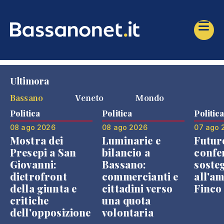
Ultimora
Bassano
Veneto
Mondo
Politica
Politica
Politic
08 ago 2026
08 ago 2026
07 ago 
Mostra dei
Luminarie e
Futur
Presepi a San
bilancio a
confe
Giovanni:
Bassano:
soste
dietrofront
commercianti e
all'a
della giunta e
cittadini verso
Finco
critiche
una quota
dell'opposizione
volontaria