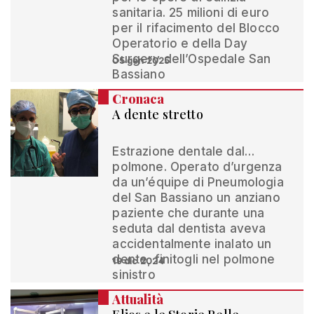
sanitaria. 25 milioni di euro
per il rifacimento del Blocco
Operatorio e della Day
Surgery dell’Ospedale San
05 gen 2025
Bassiano
Cronaca
A dente stretto
Estrazione dentale dal…
polmone. Operato d’urgenza
da un’équipe di Pneumologia
del San Bassiano un anziano
paziente che durante una
seduta dal dentista aveva
accidentalmente inalato un
dente, finitogli nel polmone
19 dic 2024
sinistro
Attualità