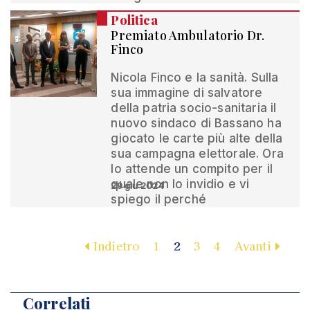
Politica
Premiato Ambulatorio Dr.
Finco
Nicola Finco e la sanità. Sulla
sua immagine di salvatore
della patria socio-sanitaria il
nuovo sindaco di Bassano ha
giocato le carte più alte della
sua campagna elettorale. Ora
lo attende un compito per il
quale non lo invidio e vi
29 giu 2024
spiego il perché
Indietro
1
2
3
4
Avanti
Correlati