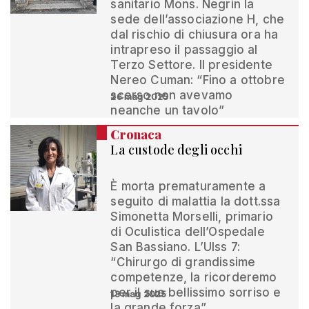
sanitario Mons. Negrin la
sede dell’associazione H, che
dal rischio di chiusura ora ha
intrapreso il passaggio al
Terzo Settore. Il presidente
Nereo Cuman: “Fino a ottobre
scorso non avevamo
26 mag 2025
neanche un tavolo”
Cronaca
La custode degli occhi
È morta prematuramente a
seguito di malattia la dott.ssa
Simonetta Morselli, primario
di Oculistica dell’Ospedale
San Bassiano. L’Ulss 7:
“Chirurgo di grandissime
competenze, la ricorderemo
per il suo bellissimo sorriso e
13 mag 2025
la grande forza”