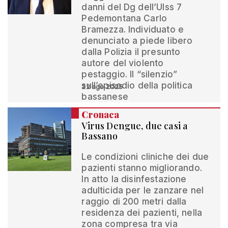
danni del Dg dell’Ulss 7
Pedemontana Carlo
Bramezza. Individuato e
denunciato a piede libero
dalla Polizia il presunto
autore del violento
pestaggio. Il “silenzio”
sull’episodio della politica
22 ago 2025
bassanese
Cronaca
Virus Dengue, due casi a
Bassano
Le condizioni cliniche dei due
pazienti stanno migliorando.
In atto la disinfestazione
adulticida per le zanzare nel
raggio di 200 metri dalla
residenza dei pazienti, nella
zona compresa tra via