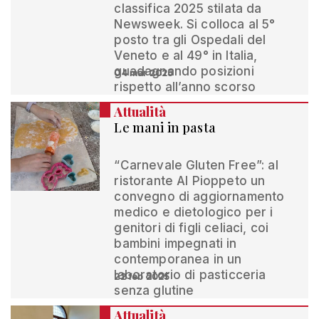
classifica 2025 stilata da
Newsweek. Si colloca al 5°
posto tra gli Ospedali del
Veneto e al 49° in Italia,
guadagnando posizioni
04 mar 2025
rispetto all’anno scorso
Attualità
Le mani in pasta
“Carnevale Gluten Free”: al
ristorante Al Pioppeto un
convegno di aggiornamento
medico e dietologico per i
genitori di figli celiaci, coi
bambini impegnati in
contemporanea in un
laboratorio di pasticceria
22 feb 2025
senza glutine
Attualità