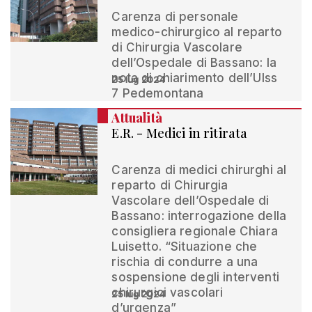
Carenza di personale
medico-chirurgico al reparto
di Chirurgia Vascolare
dell’Ospedale di Bassano: la
nota di chiarimento dell’Ulss
25 lug 2024
7 Pedemontana
Attualità
E.R. - Medici in ritirata
Carenza di medici chirurghi al
reparto di Chirurgia
Vascolare dell’Ospedale di
Bassano: interrogazione della
consigliera regionale Chiara
Luisetto. “Situazione che
rischia di condurre a una
sospensione degli interventi
chirurgici vascolari
25 lug 2024
d’urgenza”