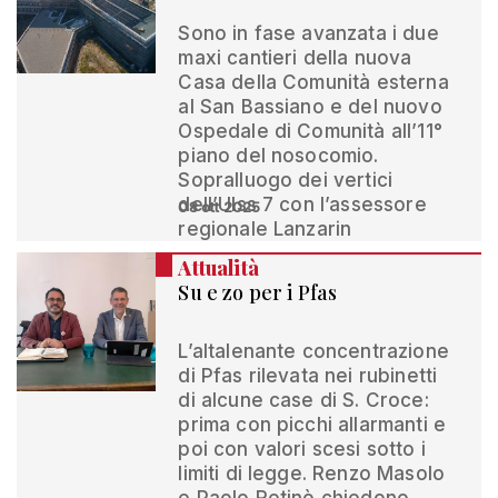
Sono in fase avanzata i due
maxi cantieri della nuova
Casa della Comunità esterna
al San Bassiano e del nuovo
Ospedale di Comunità all’11°
piano del nosocomio.
Sopralluogo dei vertici
dell’Ulss 7 con l’assessore
08 ott 2025
regionale Lanzarin
Attualità
Su e zo per i Pfas
L’altalenante concentrazione
di Pfas rilevata nei rubinetti
di alcune case di S. Croce:
prima con picchi allarmanti e
poi con valori scesi sotto i
limiti di legge. Renzo Masolo