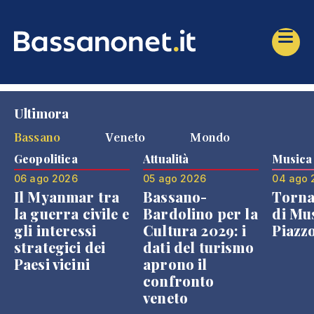
Ultimora
Bassano
Veneto
Mondo
Geopolitica
Attualità
Musica
06 ago 2026
05 ago 2026
04 ago 
Il Myanmar tra
Bassano-
Torna
la guerra civile e
Bardolino per la
di Mus
gli interessi
Cultura 2029: i
Piazz
strategici dei
dati del turismo
Paesi vicini
aprono il
confronto
veneto