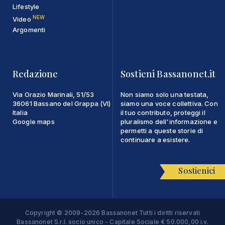
Lifestyle
NEW
Video
Argomenti
Redazione
Sostieni Bassanonet.it
Via Orazio Marinali, 51/53
Non siamo solo una testata,
36061 Bassano del Grappa (VI)
siamo una voce collettiva. Con
Italia
il tuo contributo, proteggi il
Google maps
pluralismo dell'informazione e
permetti a queste storie di
continuare a esistere.
Sostienici
Copyright © 2009-2026 Bassanonet Tutti i diritti riservati
Bassanonet S.r.l. socio unico - Capitale Sociale € 50.000,00 i.v.