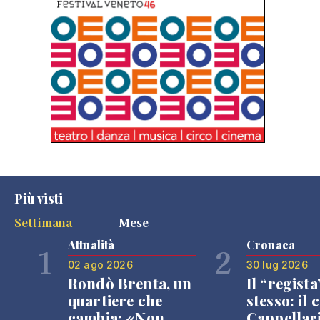
Più visti
Settimana
Mese
Attualità
Cronaca
1
2
02 ago 2026
30 lug 2026
Rondò Brenta, un
Il “regista
quartiere che
stesso: il 
cambia: «Non
Cappellar