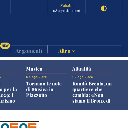
Sabato
08 agosto 2026
NEW
Argomenti
Altro
Musica
Attualità
6
04 ago 2026
02 ago 2026
-
Tornano le note
Rondò Brenta, un
o per la
di Musica in
quartiere che
029: i
Piazzotto
cambia: «Non
turismo
siamo il Bronx di
l
Bassano, qui si
o veneto
vive bene»