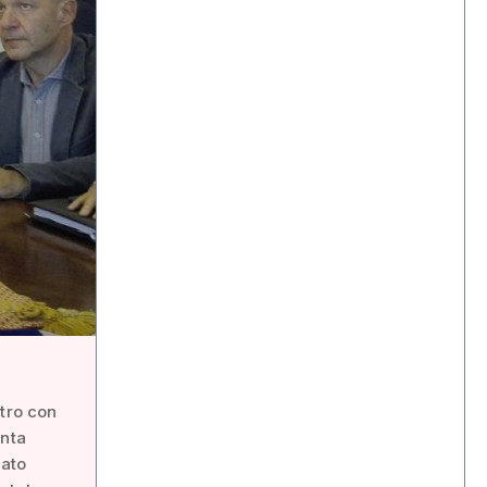
ntro con
unta
cato