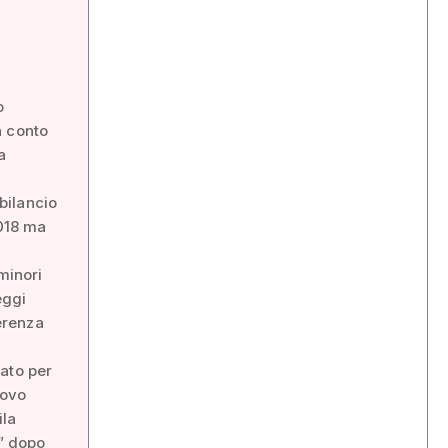
o
n conto
a
 bilancio
2018 ma
minori
eggi
ferenza
ato per
uovo
ila
e” dopo