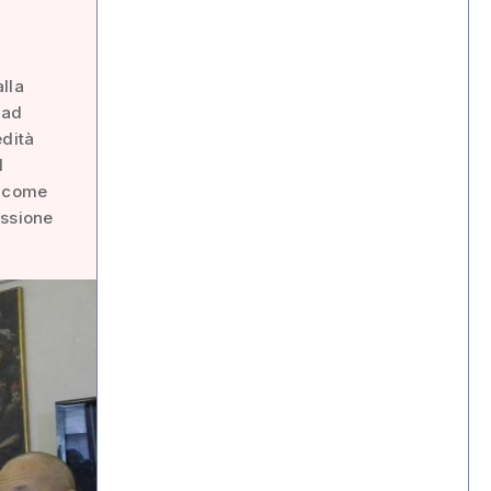
alla
 ad
edità
l
o, come
issione