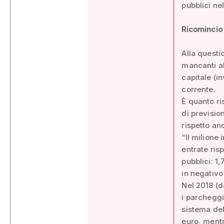
pubblici ne
Ricomincio
Alla questi
mancanti all
capitale (i
corrente.
È quanto ris
di previsio
rispetto an
“Il milione
entrate ris
pubblici: 1
in negativo
Nel 2018 (d
i parcheggi
sistema del
euro, mentr