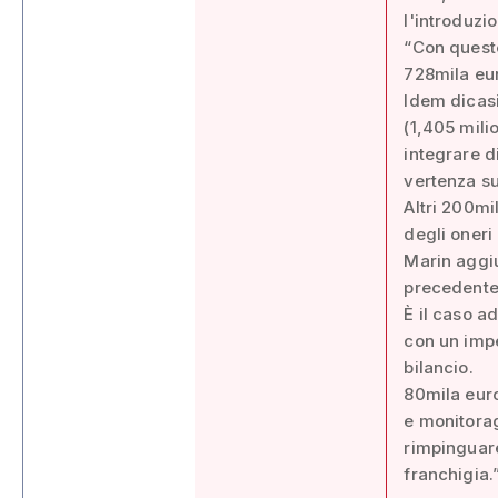
l'introduzio
“Con queste
728mila eur
Idem dicasi
(1,405 milio
integrare di
vertenza su
Altri 200mi
degli oneri
Marin aggiu
precedente
È il caso a
con un impe
bilancio.
80mila euro
e monitorag
rimpinguare 
franchigia.