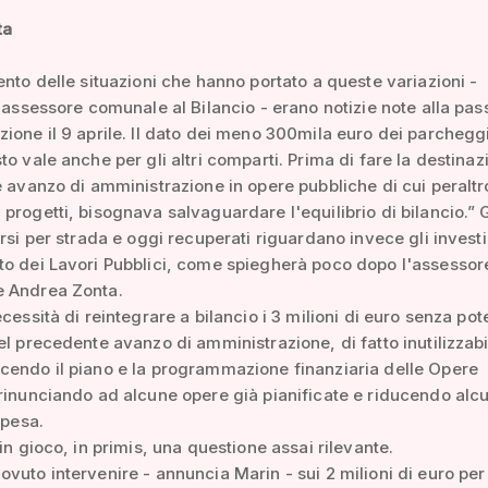
ta
ento delle situazioni che hanno portato a queste variazioni -
l'assessore comunale al Bilancio - erano notizie note alla pas
ione il 9 aprile. Il dato dei meno 300mila euro dei parchegg
to vale anche per gli altri comparti. Prima di fare la destinaz
e avanzo di amministrazione in opere pubbliche di cui peralt
progetti, bisognava salvaguardare l'equilibrio di bilancio.” Gl
ersi per strada e oggi recuperati riguardano invece gli invest
o dei Lavori Pubblici, come spiegherà poco dopo l'assessor
 Andrea Zonta.
cessità di reintegrare a bilancio i 3 milioni di euro senza pot
el precedente avanzo di amministrazione, di fatto inutilizzabi
cendo il piano e la programmazione finanziaria delle Opere
rinunciando ad alcune opere già pianificate e riducendo alcu
spesa.
 in gioco, in primis, una questione assai rilevante.
vuto intervenire - annuncia Marin - sui 2 milioni di euro per