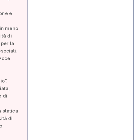
ione e
i in meno
ità di
 per la
sociati.
 voce
io”.
iata,
o di
 statica
ità di
to