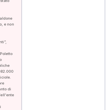
 stato
faldone
o, e non
ti”,
Poletto
zo
bliche
.982.000
iciole.
ore
anto di
ell'ente
i