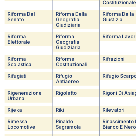
Costituzional
Riforma Del
Riforma Della
Riforma Della
Senato
Geografia
Giustizia
Giudiziaria
Riforma
Riforma
Riforma Lavor
Elettorale
Geografia
Giudiziaria
Riforma
Riforme
Rifrazioni
Scolastica
Costituzionali
Rifugiati
Rifugio
Rifugio Scarp
Antiaereo
Rigenerazione
Rigoletto
Rigoni Di Asia
Urbana
Rijeka
Riki
Rilevatori
Rimessa
Rinaldo
Rinascimento 
Locomotive
Sagramola
Bianco E Nero