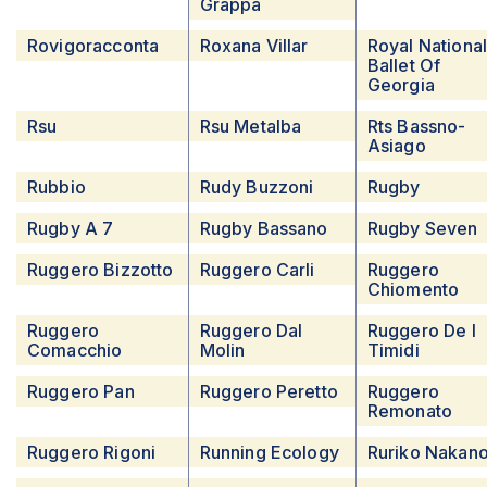
Grappa
Rovigoracconta
Roxana Villar
Royal Nationa
Ballet Of
Georgia
Rsu
Rsu Metalba
Rts Bassno-
Asiago
Rubbio
Rudy Buzzoni
Rugby
Rugby A 7
Rugby Bassano
Rugby Seven
Ruggero Bizzotto
Ruggero Carli
Ruggero
Chiomento
Ruggero
Ruggero Dal
Ruggero De I
Comacchio
Molin
Timidi
Ruggero Pan
Ruggero Peretto
Ruggero
Remonato
Ruggero Rigoni
Running Ecology
Ruriko Nakan