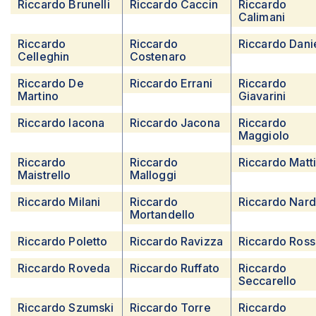
Riccardo Brunelli
Riccardo Caccin
Riccardo
Calimani
Riccardo
Riccardo
Riccardo Danie
Celleghin
Costenaro
Riccardo De
Riccardo Errani
Riccardo
Martino
Giavarini
Riccardo Iacona
Riccardo Jacona
Riccardo
Maggiolo
Riccardo
Riccardo
Riccardo Matti
Maistrello
Malloggi
Riccardo Milani
Riccardo
Riccardo Narde
Mortandello
Riccardo Poletto
Riccardo Ravizza
Riccardo Ross
Riccardo Roveda
Riccardo Ruffato
Riccardo
Seccarello
Riccardo Szumski
Riccardo Torre
Riccardo