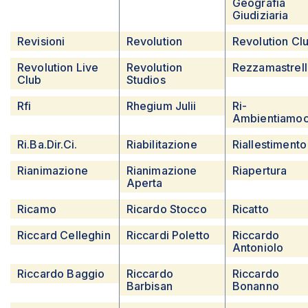
Geografia
Giudiziaria
Revisioni
Revolution
Revolution Cl
Revolution Live
Revolution
Rezzamastrell
Club
Studios
Rfi
Rhegium Julii
Ri-
Ambientiamoc
Ri.ba.dir.ci.
Riabilitazione
Riallestimento
Rianimazione
Rianimazione
Riapertura
Aperta
Ricamo
Ricardo Stocco
Ricatto
Riccard Celleghin
Riccardi Poletto
Riccardo
Antoniolo
Riccardo Baggio
Riccardo
Riccardo
Barbisan
Bonanno