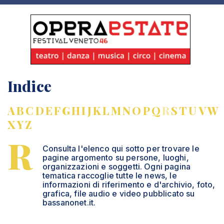
Indice
A
B
C
D
E
F
G
H
I
J
K
L
M
N
O
P
Q
R
S
T
U
V
W
X
Y
Z
R
Consulta l'elenco qui sotto per trovare le
pagine argomento su persone, luoghi,
organizzazioni e soggetti. Ogni pagina
tematica raccoglie tutte le news, le
informazioni di riferimento e d'archivio, foto,
grafica, file audio e video pubblicato su
bassanonet.it.