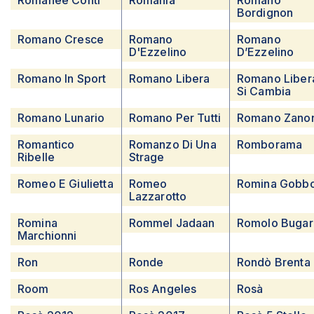
Romanée Conti
Romania
Romano
Bordignon
Romano Cresce
Romano
Romano
D'Ezzelino
D’Ezzelino
Romano In Sport
Romano Libera
Romano Liber
Si Cambia
Romano Lunario
Romano Per Tutti
Romano Zano
Romantico
Romanzo Di Una
Romborama
Ribelle
Strage
Romeo E Giulietta
Romeo
Romina Gobb
Lazzarotto
Romina
Rommel Jadaan
Romolo Bugar
Marchionni
Ron
Ronde
Rondò Brenta
Room
Ros Angeles
Rosà