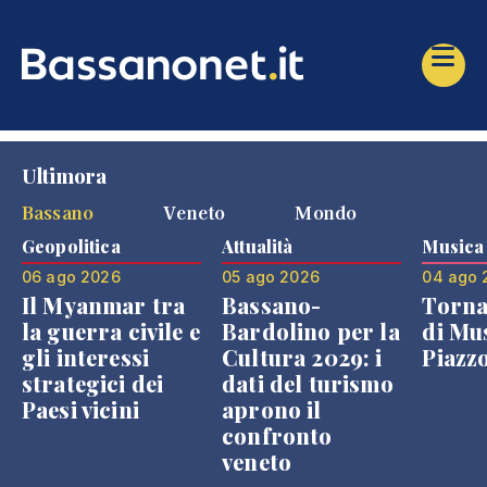
Ultimora
Bassano
Veneto
Mondo
Geopolitica
Attualità
Musica
06 ago 2026
05 ago 2026
04 ago 
Il Myanmar tra
Bassano-
Torna
la guerra civile e
Bardolino per la
di Mus
gli interessi
Cultura 2029: i
Piazz
strategici dei
dati del turismo
Paesi vicini
aprono il
confronto
veneto