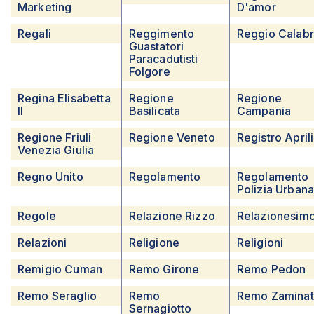
Marketing
D'amor
Regali
Reggimento
Reggio Calabr
Guastatori
Paracadutisti
Folgore
Regina Elisabetta
Regione
Regione
II
Basilicata
Campania
Regione Friuli
Regione Veneto
Registro April
Venezia Giulia
Regno Unito
Regolamento
Regolamento
Polizia Urban
Regole
Relazione Rizzo
Relazionesim
Relazioni
Religione
Religioni
Remigio Cuman
Remo Girone
Remo Pedon
Remo Seraglio
Remo
Remo Zamina
Sernagiotto