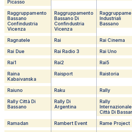
Picasso
Raggruppamento
Raggruppamento
Raggruppame
Bassano
Bassano Di
Industriali
Confindustria
Confindustria
Bassano
Vicenza
Vicenza
Ragnatele
Rai
Rai Cinema
Rai Due
Rai Radio 3
Rai Uno
Rai1
Rai2
Rai5
Raina
Raisport
Raistoria
Kabaivanska
Raiuno
Raku
Rally
Rally Città Di
Rally Di
Rally
Bassano
Argentina
Internazionale
Città Di Bassa
Ramadan
Rambert Event
Rame Project