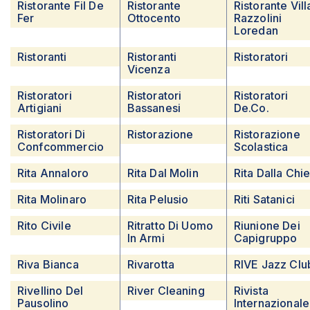
Ristorante Fil De
Ristorante
Ristorante Vill
Fer
Ottocento
Razzolini
Loredan
Ristoranti
Ristoranti
Ristoratori
Vicenza
Ristoratori
Ristoratori
Ristoratori
Artigiani
Bassanesi
De.co.
Ristoratori Di
Ristorazione
Ristorazione
Confcommercio
Scolastica
Rita Annaloro
Rita Dal Molin
Rita Dalla Chi
Rita Molinaro
Rita Pelusio
Riti Satanici
Rito Civile
Ritratto Di Uomo
Riunione Dei
In Armi
Capigruppo
Riva Bianca
Rivarotta
RIVE Jazz Clu
Rivellino Del
River Cleaning
Rivista
Pausolino
Internazionale