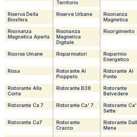
Territorio
Riserva Della
Riserve Urbane
Risonanza
Biosfera
Magnetica
Risonanza
Risonanza
Risorgimento
Magnetica Aperta
Magnetica
Digitale
Risorse Umane
Risparmiatori
Risparmio
Energetico
Rissa
Ristorante Al
Ristorante Al
Pioppeto
Ponte
Ristorante Alla
Ristorante B38
Ristorante
Corte
Belvedere
Ristorante Ca 7
Ristorante Ca' 7
Ristorante Ca'
Sette
Ristorante Ca7
Ristorante
Ristorante Dal
Cracco
Mena