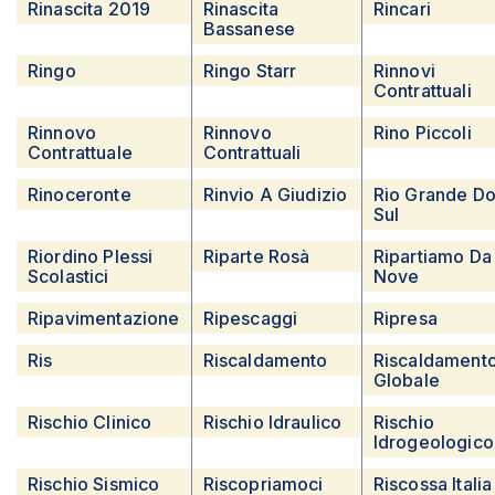
Rinascita 2019
Rinascita
Rincari
Bassanese
Ringo
Ringo Starr
Rinnovi
Contrattuali
Rinnovo
Rinnovo
Rino Piccoli
Contrattuale
Contrattuali
Rinoceronte
Rinvio A Giudizio
Rio Grande D
Sul
Riordino Plessi
Riparte Rosà
Ripartiamo Da
Scolastici
Nove
Ripavimentazione
Ripescaggi
Ripresa
Ris
Riscaldamento
Riscaldament
Globale
Rischio Clinico
Rischio Idraulico
Rischio
Idrogeologico
Rischio Sismico
Riscopriamoci
Riscossa Italia