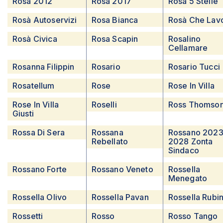
Rosà 2012
Rosà 2017
Rosà 5 Stelle
Rosà Autoservizi
Rosa Bianca
Rosà Che Lav
Rosà Civica
Rosa Scapin
Rosalino
Cellamare
Rosanna Filippin
Rosario
Rosario Tucci
Rosatellum
Rose
Rose In Villa
Rose In Villa
Roselli
Ross Thomso
Giusti
Rossa Di Sera
Rossana
Rossano 2023
Rebellato
2028 Zonta
Sindaco
Rossano Forte
Rossano Veneto
Rossella
Menegato
Rossella Olivo
Rossella Pavan
Rossella Rubi
Rossetti
Rosso
Rosso Tango