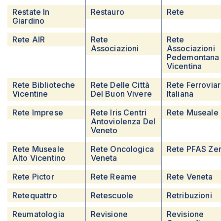
Restate In
Restauro
Rete
Giardino
Rete AIR
Rete
Rete
Associazioni
Associazioni
Pedemontana
Vicentina
Rete Biblioteche
Rete Delle Città
Rete Ferroviar
Vicentine
Del Buon Vivere
Italiana
Rete Imprese
Rete Iris Centri
Rete Museale
Antoviolenza Del
Veneto
Rete Museale
Rete Oncologica
Rete PFAS Ze
Alto Vicentino
Veneta
Rete Pictor
Rete Reame
Rete Veneta
Retequattro
Retescuole
Retribuzioni
Reumatologia
Revisione
Revisione