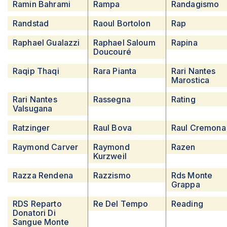
Ramin Bahrami
Rampa
Randagismo
Randstad
Raoul Bortolon
Rap
Raphael Gualazzi
Raphael Saloum
Rapina
Doucouré
Raqip Thaqi
Rara Pianta
Rari Nantes
Marostica
Rari Nantes
Rassegna
Rating
Valsugana
Ratzinger
Raul Bova
Raul Cremona
Raymond Carver
Raymond
Razen
Kurzweil
Razza Rendena
Razzismo
Rds Monte
Grappa
RDS Reparto
Re Del Tempo
Reading
Donatori Di
Sangue Monte