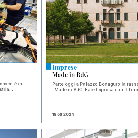
Imprese
Made in BdG
nomico è in
Parte oggi a Palazzo Bonaguro la ras
tria...
“Made in BdG. Fare Impresa con il Terri
18 ott 2024