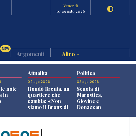
Venerdì
07 agosto 2026
NEW
Argomenti
Altro
Attualità
Politica
6
02 ago 2026
02 ago 2026
le note
Rondò Brenta, un
Scuola di
a in
quartiere che
Marostica,
o
cambia: «Non
Giovine e
siamo il Bronx di
Donazzan
Bassano, qui si
replicano alle
vive bene»
opposizioni