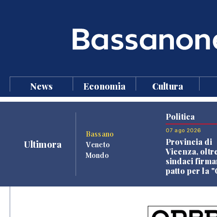
News
Economia
Cultura
Politica
07 ago 2026
Bassano
Provincia di
Ultimora
Veneto
Vicenza, oltr
Mondo
sindaci firma
patto per la 
dei Comuni"