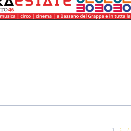
a
1
2
3