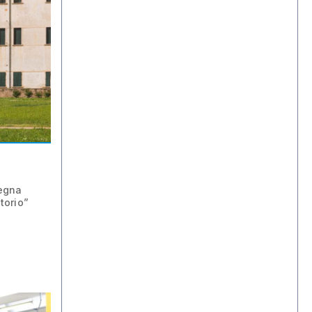
segna
torio”