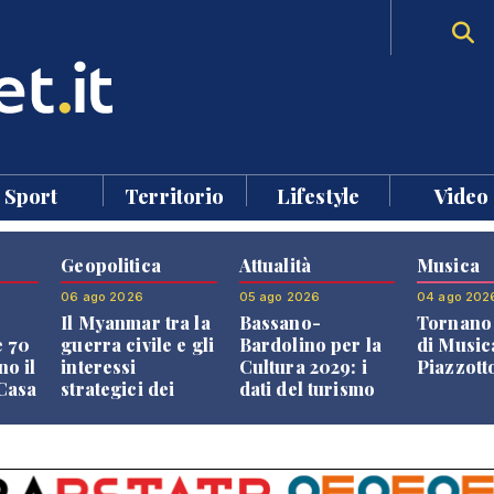
Sport
Territorio
Lifestyle
Video
Geopolitica
Attualità
Musica
06 ago 2026
05 ago 2026
04 ago 202
Il Myanmar tra la
Bassano-
Tornano 
e 70
guerra civile e gli
Bardolino per la
di Music
no il
interessi
Cultura 2029: i
Piazzott
"Casa
strategici dei
dati del turismo
Paesi vicini
aprono il
confronto veneto