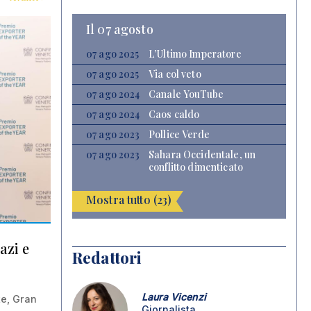
Il 07 agosto
07 ago 2025
L’Ultimo Imperatore
07 ago 2025
Via col veto
07 ago 2024
Canale YouTube
07 ago 2024
Caos caldo
07 ago 2023
Pollice Verde
07 ago 2023
Sahara Occidentale, un
conflitto dimenticato
Mostra tutto (23)
azi e
Redattori
Laura Vicenzi
te, Gran
Giornalista