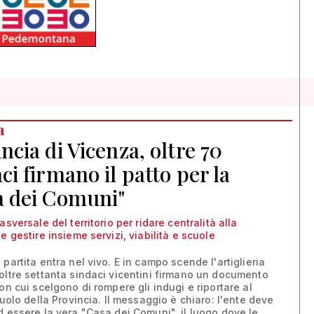
a
ncia di Vicenza, oltre 70
ci firmano il patto per la
a dei Comuni"
asversale del territorio per ridare centralità alla
e gestire insieme servizi, viabilità e scuole
partita entra nel vivo. E in campo scende l'artiglieria
oltre settanta sindaci vicentini firmano un documento
con cui scelgono di rompere gli indugi e riportare al
ruolo della Provincia. Il messaggio è chiaro: l'ente deve
d essere la vera "Casa dei Comuni", il luogo dove le