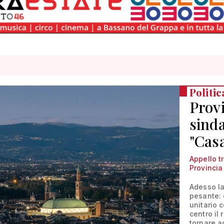
Politic
Provi
sinda
"Cas
Appello tr
Provincia 
Adesso la 
pesante: 
unitario 
centro il 
tornare a