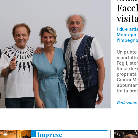
Facch
visit
I due art
Manager G
l'impegno 
Un punto d
manifattu
Fogli, sto
Rosà di F
proprietà 
Gianni Me
appuntame
tra la pro
Redazione
Imprese