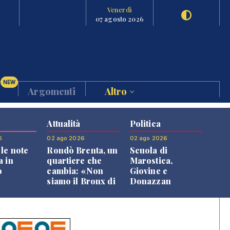
Venerdì
07 agosto 2026
NEW
Argomenti
Altro
Attualità
Politica
6
02 ago 2026
02 ago 2026
le note
Rondò Brenta, un
Scuola di
a in
quartiere che
Marostica,
o
cambia: «Non
Giovine e
siamo il Bronx di
Donazzan
Bassano, qui si
replicano alle
vive bene»
opposizioni