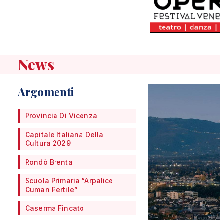
News
Argomenti
Provincia Di Vicenza
Capitale Italiana Della
Cultura 2029
Rondò Brenta
Scuola Primaria “Arpalice
Cuman Pertile”
Caserma Fincato