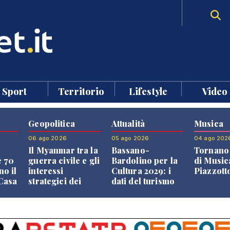
Sport
Territorio
Lifestyle
Video
Geopolitica
Attualità
Musica
06 ago 2026
05 ago 2026
04 ago 202
Il Myanmar tra la
Bassano-
Tornano 
e 70
guerra civile e gli
Bardolino per la
di Music
no il
interessi
Cultura 2029: i
Piazzott
"Casa
strategici dei
dati del turismo
Paesi vicini
aprono il
confronto veneto