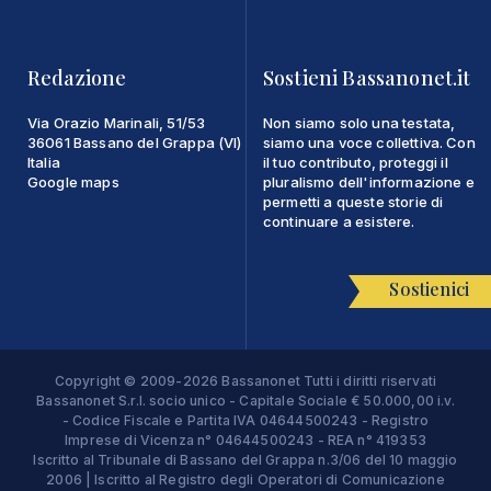
Redazione
Sostieni Bassanonet.it
Via Orazio Marinali, 51/53
Non siamo solo una testata,
36061 Bassano del Grappa (VI)
siamo una voce collettiva. Con
Italia
il tuo contributo, proteggi il
Google maps
pluralismo dell'informazione e
permetti a queste storie di
continuare a esistere.
Sostienici
Copyright © 2009-2026 Bassanonet Tutti i diritti riservati
Bassanonet S.r.l. socio unico - Capitale Sociale € 50.000,00 i.v.
- Codice Fiscale e Partita IVA 04644500243 - Registro
Imprese di Vicenza n° 04644500243 - REA n° 419353
Iscritto al Tribunale di Bassano del Grappa n.3/06 del 10 maggio
2006 | Iscritto al Registro degli Operatori di Comunicazione