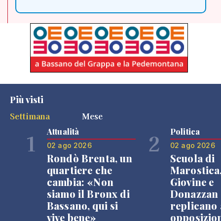
Più visti
Settimana
Mese
Attualità
Politica
1
2
02 ago 2026
02 ago 2026
Rondò Brenta, un
Scuola di
quartiere che
Marostica
cambia: «Non
Giovine e
siamo il Bronx di
Donazzan
Bassano, qui si
replicano 
vive bene»
opposizio