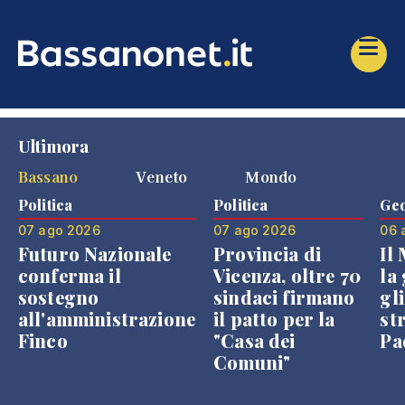
Ultimora
Bassano
Veneto
Mondo
Politica
Politica
Geo
07 ago 2026
07 ago 2026
06 
Futuro Nazionale
Provincia di
Il
conferma il
Vicenza, oltre 70
la 
sostegno
sindaci firmano
gli
all'amministrazione
il patto per la
st
Finco
"Casa dei
Pae
Comuni"