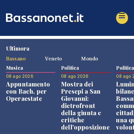
Ultimora
Bassano
Veneto
Mondo
Musica
Politica
Politic
08 ago 2026
08 ago 2026
08 ago 
Appuntamento
Mostra dei
Lumin
con Bach, per
Presepi a San
bilanc
Operaestate
Giovanni:
Bassa
dietrofront
comme
della giunta e
cittad
critiche
una q
dell'opposizione
volon