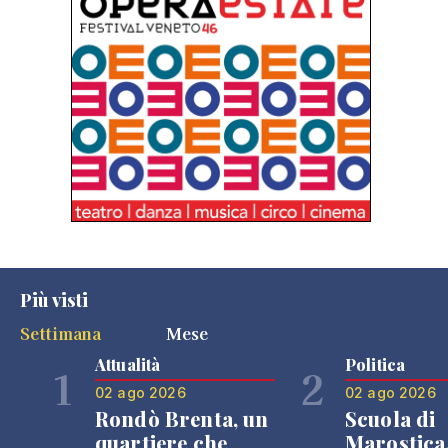
Più visti
Settimana
Mese
Attualità
Politica
1
2
02 ago 2026
02 ago 2026
Rondò Brenta, un
Scuola di
quartiere che
Marostica