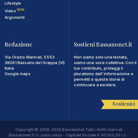
Lifestyle
NEW
Video
Argomenti
Redazione
Sostieni Bassanonet.it
Via Orazio Marinali, 51/53
Non siamo solo una testata,
36061 Bassano del Grappa (VI)
siamo una voce collettiva. Con il
Italia
tuo contributo, proteggi il
Google maps
pluralismo dell'informazione e
permetti a queste storie di
continuare a esistere.
Sostienici
Copyright © 2009-2026 Bassanonet Tutti i diritti riservati
Bassanonet S.r.l. socio unico - Capitale Sociale € 50.000,00 i.v. -