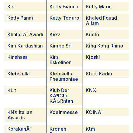
Ker
Ketty Bianco
Ketty Marin
Ketty Panni
Ketty Todaro
Khaled Fouad
Allam
Khalid Al Awadi
Kiev
Kiiōtō
Kim Kardashian
Kimbe Srl
King Kong Rhino
Kinshasa
Kirsi
Kjosk!
Eskelinen
Klebsiella
Klebsiella
Kledi Kadiu
Pneumoniae
KLit
Klub Der
KNX
KÃ¶che
KÃ¤rnten
KNX Italian
Koelnmesse
KOINÃ¨
Awards
KorakanÃ¨
Kronen
Ktm