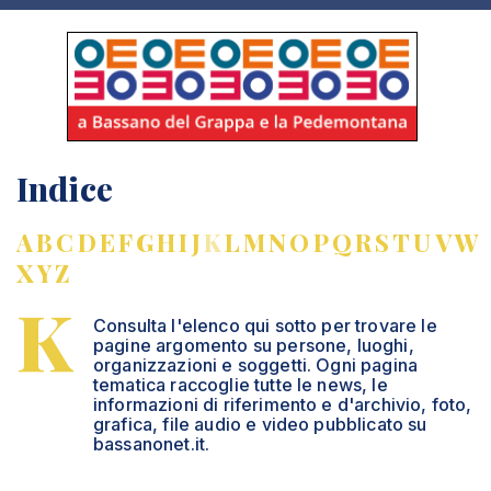
Indice
A
B
C
D
E
F
G
H
I
J
K
L
M
N
O
P
Q
R
S
T
U
V
W
X
Y
Z
K
Consulta l'elenco qui sotto per trovare le
pagine argomento su persone, luoghi,
organizzazioni e soggetti. Ogni pagina
tematica raccoglie tutte le news, le
informazioni di riferimento e d'archivio, foto,
grafica, file audio e video pubblicato su
bassanonet.it.