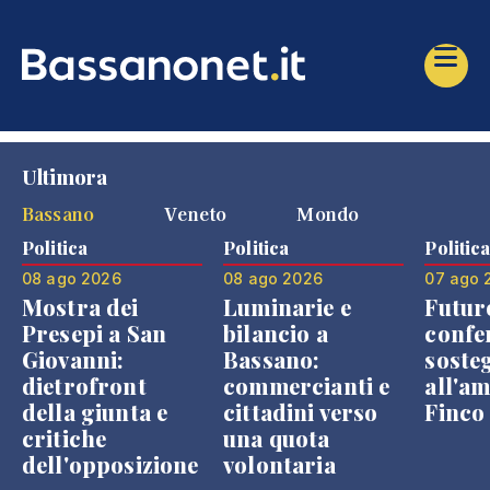
Ultimora
Bassano
Veneto
Mondo
Politica
Politica
Politic
08 ago 2026
08 ago 2026
07 ago 
Mostra dei
Luminarie e
Futur
Presepi a San
bilancio a
confe
Giovanni:
Bassano:
soste
dietrofront
commercianti e
all'a
della giunta e
cittadini verso
Finco
critiche
una quota
dell'opposizione
volontaria