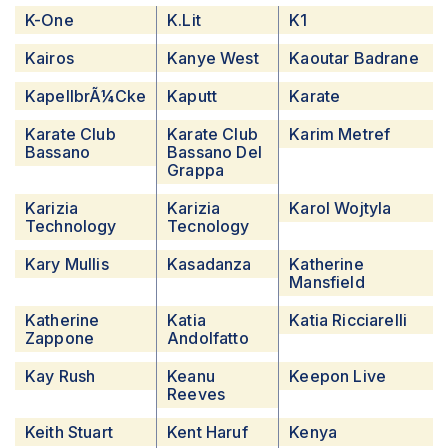
K-One
K.lit
K1
Kairos
Kanye West
Kaoutar Badrane
KapellbrÃ¼cke
Kaputt
Karate
Karate Club
Karate Club
Karim Metref
Bassano
Bassano Del
Grappa
Karizia
Karizia
Karol Wojtyla
Technology
Tecnology
Kary Mullis
Kasadanza
Katherine
Mansfield
Katherine
Katia
Katia Ricciarelli
Zappone
Andolfatto
Kay Rush
Keanu
Keepon Live
Reeves
Keith Stuart
Kent Haruf
Kenya