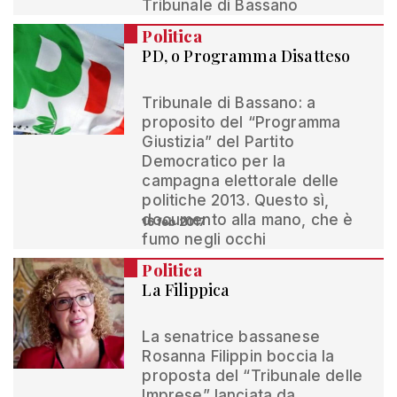
Tribunale di Bassano
Politica
PD, o Programma Disatteso
Tribunale di Bassano: a
proposito del “Programma
Giustizia” del Partito
Democratico per la
campagna elettorale delle
politiche 2013. Questo sì,
documento alla mano, che è
16 feb 2017
fumo negli occhi
Politica
La Filippica
La senatrice bassanese
Rosanna Filippin boccia la
proposta del “Tribunale delle
Imprese” lanciata da