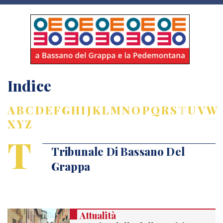
Indice
A
B
C
D
E
F
G
H
I
J
K
L
M
N
O
P
Q
R
S
T
U
V
W
X
Y
Z
T
Tribunale Di Bassano Del
Grappa
Attualità