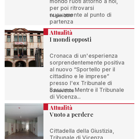
mondo ruoti attorno a noi,
per poi ritrovarsi
nuovamente al punto di
14 gen 2017
partenza
Attualità
I mondi opposti
Cronaca di un'esperienza
sorprendentemente positiva
al nuovo “Sportello per il
cittadino e le imprese”
presso l'ex Tribunale di
Bassano. Mentre il Tribunale
03 nov 2016
di Vicenza...
Attualità
Vuoto a perdere
Cittadella della Giustizia,
Tribunale di Vicenza,