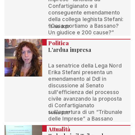
Confartigianato e il
conseguente emendamento
della collega leghista Stefani:
“Cosa portiamo a Bassano?
15 feb 2017
Un giudice e 200 cause?”
Politica
L'ardua impresa
La senatrice della Lega Nord
Erika Stefani presenta un
emendamento al Ddl in
discussione al Senato
sull'efficienza del processo
civile avanzando la proposta
di Confartigianato
sull'apertura di un “Tribunale
14 feb 2017
delle Imprese” a Bassano
Attualità