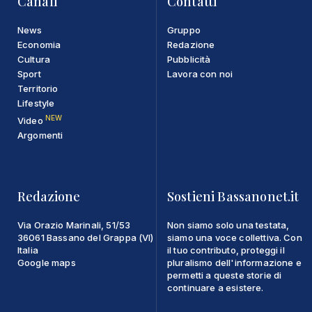
Canali
Contatti
News
Gruppo
Economia
Redazione
Cultura
Pubblicità
Sport
Lavora con noi
Territorio
Lifestyle
NEW
Video
Argomenti
Redazione
Sostieni Bassanonet.it
Via Orazio Marinali, 51/53
Non siamo solo una testata,
36061 Bassano del Grappa (VI)
siamo una voce collettiva. Con
Italia
il tuo contributo, proteggi il
Google maps
pluralismo dell'informazione e
permetti a queste storie di
continuare a esistere.