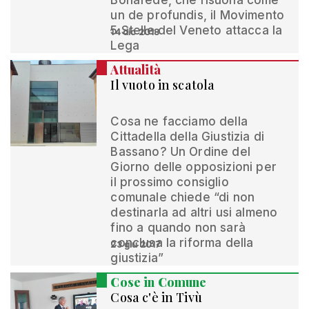
Bonafede, che risuona come
un de profundis, il Movimento
5 Stelle del Veneto attacca la
14 dic 2018
Lega
Attualità
Il vuoto in scatola
Cosa ne facciamo della
Cittadella della Giustizia di
Bassano? Un Ordine del
Giorno delle opposizioni per
il prossimo consiglio
comunale chiede “di non
destinarla ad altri usi almeno
fino a quando non sarà
conclusa la riforma della
23 giu 2017
giustizia”
Cose in Comune
Cosa c'è in Tivù