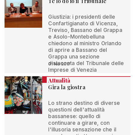
Te lo do io il Tribunale
Giustizia: i presidenti delle
Confartigianato di Vicenza,
Treviso, Bassano del Grappa
e Asolo-Montebelluna
chiedono al ministro Orlando
di aprire a Bassano del
Grappa una sezione
distaccata del Tribunale delle
01 feb 2017
Imprese di Venezia
Attualità
Gira la giostra
Lo strano destino di diverse
questioni dell'attualità
bassanese: quello di
continuare a girare, con
l'illusoria sensazione che il