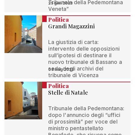
Tribunale della Pedemontana
25 gen 2023
Veneta”
Politica
Grandi Magazzini
La giustizia di carta:
intervento delle opposizioni
sull’ipotesi di destinare il
nuovo tribunale di Bassano a
sede degli archivi del
03 mag 2022
tribunale di Vicenza
Politica
Stelle di Natale
Tribunale della Pedemontana:
dopo l'annuncio degli “uffici
di prossimità” per voce del
ministro pentastellato