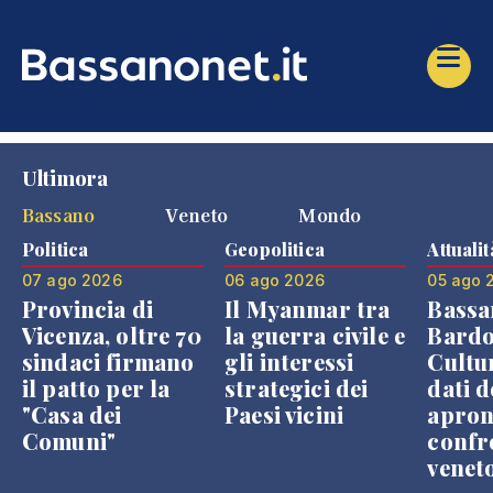
Ultimora
Bassano
Veneto
Mondo
Politica
Geopolitica
Attualit
07 ago 2026
06 ago 2026
05 ago 
Provincia di
Il Myanmar tra
Bassa
Vicenza, oltre 70
la guerra civile e
Bardo
sindaci firmano
gli interessi
Cultur
il patto per la
strategici dei
dati d
"Casa dei
Paesi vicini
apron
Comuni"
confr
venet