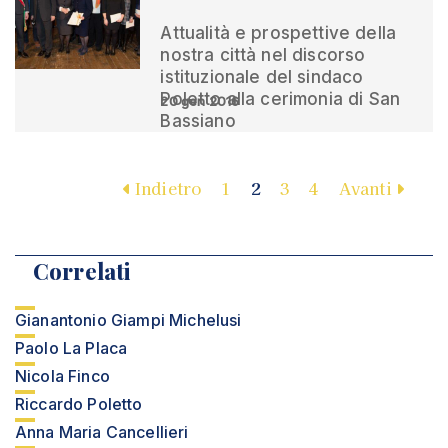
Attualità e prospettive della
nostra città nel discorso
istituzionale del sindaco
Poletto alla cerimonia di San
20 gen 2016
Bassiano
Indietro
1
2
3
4
Avanti
Correlati
Gianantonio Giampi Michelusi
Paolo La Placa
Nicola Finco
Riccardo Poletto
Anna Maria Cancellieri