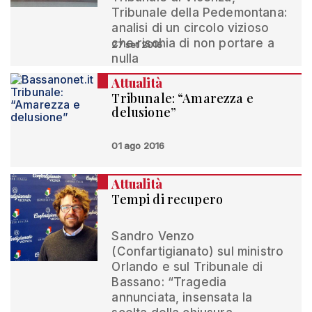
Tribunale della Pedemontana:
analisi di un circolo vizioso
che rischia di non portare a
27 set 2016
nulla
Attualità
Tribunale: “Amarezza e
delusione”
01 ago 2016
Attualità
Tempi di recupero
Sandro Venzo
(Confartigianato) sul ministro
Orlando e sul Tribunale di
Bassano: “Tragedia
annunciata, insensata la