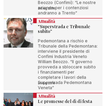
Beozzo (Confimi): “Le nostre
aziende per i contenziosi
26 lug 2016
andranno a Trento”
Attualità
“Superstrada e Tribunale
subito”
Pedemontana a rischio e
Tribunale della Pedemontana:
interviene il presidente di
Confimi Industria Veneto
William Beozzo. “Il governo
provveda a sbloccare subito
i finanziamenti per
completare i lavori della
Superstrada Pedemontana
25 lug 2016
Veneta”
Attualità
Le promesse del dì di festa