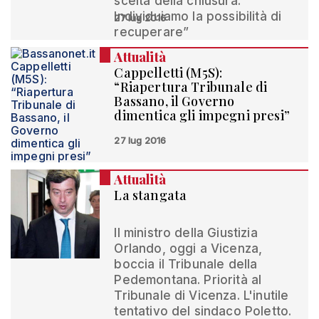
scelta della chiusura.
Individuiamo la possibilità di
27 lug 2016
recuperare”
Attualità
Cappelletti (M5S):
“Riapertura Tribunale di
Bassano, il Governo
dimentica gli impegni presi”
27 lug 2016
Attualità
La stangata
Il ministro della Giustizia
Orlando, oggi a Vicenza,
boccia il Tribunale della
Pedemontana. Priorità al
Tribunale di Vicenza. L'inutile
tentativo del sindaco Poletto.