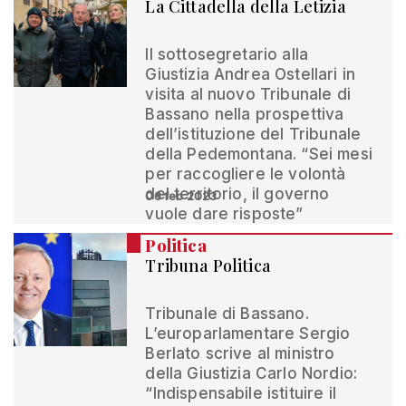
La Cittadella della Letizia
Il sottosegretario alla
Giustizia Andrea Ostellari in
visita al nuovo Tribunale di
Bassano nella prospettiva
dell’istituzione del Tribunale
della Pedemontana. “Sei mesi
per raccogliere le volontà
del territorio, il governo
06 feb 2023
vuole dare risposte”
Politica
Tribuna Politica
Tribunale di Bassano.
L’europarlamentare Sergio
Berlato scrive al ministro
della Giustizia Carlo Nordio:
“Indispensabile istituire il