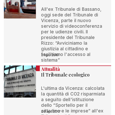
All'ex Tribunale di Bassano,
oggi sede del Tribunale di
Vicenza, parte il nuovo
servizio di videoconferenza
per le udienze civili. Il
presidente del Tribunale
Rizzo: “Avviciniamo la
giustizia al cittadino e
facilitiamo l'accesso al
21 giu 2017
sistema”
Attualità
Il Tribunale ecologico
L'ultima da Vicenza: calcolata
la quantità di CO2 risparmiata
a seguito dell'istituzione
dello “Sportello per il
cittadino e le imprese” all'ex
20 apr 2017