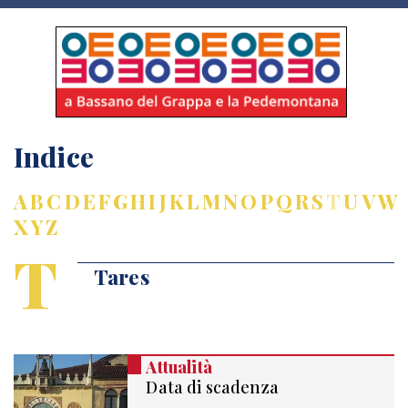
Indice
A
B
C
D
E
F
G
H
I
J
K
L
M
N
O
P
Q
R
S
T
U
V
W
X
Y
Z
T
Tares
Attualità
Data di scadenza