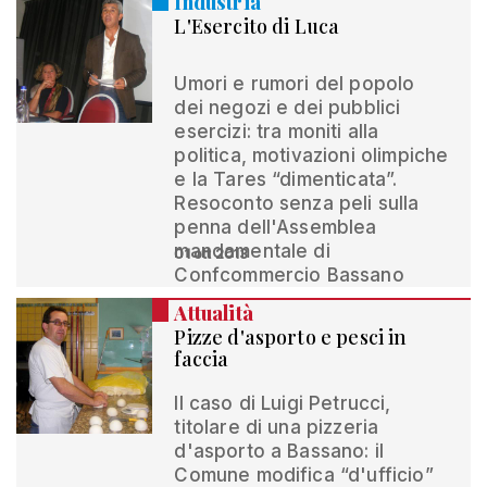
Industria
L'Esercito di Luca
Umori e rumori del popolo
dei negozi e dei pubblici
esercizi: tra moniti alla
politica, motivazioni olimpiche
e la Tares “dimenticata”.
Resoconto senza peli sulla
penna dell'Assemblea
mandamentale di
01 ott 2013
Confcommercio Bassano
Attualità
Pizze d'asporto e pesci in
faccia
Il caso di Luigi Petrucci,
titolare di una pizzeria
d'asporto a Bassano: il
Comune modifica “d'ufficio”