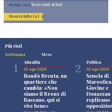
09 ago 2022
Benvenuti al Sud
Mostra tutto (31)
Più visti
Settimana
Mese
Attualità
Politica
1
2
02 ago 2026
02 ago 2026
Rondò Brenta, un
Scuola di
quartiere che
Marostica
cambia: «Non
Giovine e
siamo il Bronx di
Donazzan
Bassano, qui si
replicano 
vive bene»
opposizio