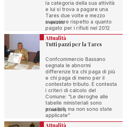
la categoria della sua attività
e lui si trova a pagare una
Tares due volte e mezzo
superiore rispetto a quanto
01 ott 2013
pagato per i rifiuti nel 2012
Attualità
Tutti pazzi per la Tares
Confcommercio Bassano
segnala le abnormi
differenze tra chi paga di più
e chi paga di meno per il
contestato tributo. E contesta
i criteri di calcolo del
Comune: “Le deroghe alle
tabelle ministeriali sono
possibili, ma non sono state
27 set 2013
applicate”
Attualità