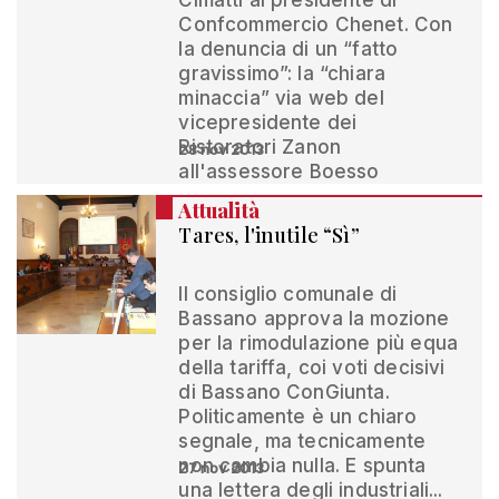
Cimatti al presidente di
Confcommercio Chenet. Con
la denuncia di un “fatto
gravissimo”: la “chiara
minaccia” via web del
vicepresidente dei
Ristoratori Zanon
28 nov 2013
all'assessore Boesso
Attualità
Tares, l'inutile “Sì”
Il consiglio comunale di
Bassano approva la mozione
per la rimodulazione più equa
della tariffa, coi voti decisivi
di Bassano ConGiunta.
Politicamente è un chiaro
segnale, ma tecnicamente
non cambia nulla. E spunta
27 nov 2013
una lettera degli industriali...