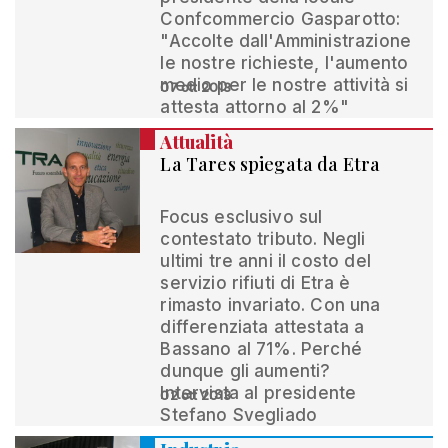
Confcommercio Gasparotto:
"Accolte dall'Amministrazione
le nostre richieste, l'aumento
medio per le nostre attività si
07 ott 2013
attesta attorno al 2%"
Attualità
La Tares spiegata da Etra
Focus esclusivo sul
contestato tributo. Negli
ultimi tre anni il costo del
servizio rifiuti di Etra è
rimasto invariato. Con una
differenziata attestata a
Bassano al 71%. Perché
dunque gli aumenti?
Intervista al presidente
02 ott 2013
Stefano Svegliado