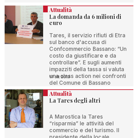
Attualità
La domanda da 6 milioni di
euro
Tares, il servizio rifiuti di Etra
sul banco d'accusa di
Confcommercio Bassano: “Un
costo da giustificare e da
controllare”. E sugli aumenti
impazziti della tassa si valuta
una class action nei confronti
17 ott 2013
del Comune di Bassano
Attualità
La Tares degli altri
A Marostica la Tares
“risparmia” le attività del
commercio e del turismo. Il
presidente della locale