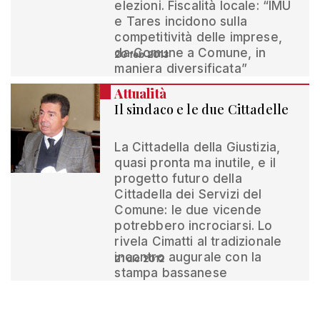
elezioni. Fiscalità locale: “IMU
e Tares incidono sulla
competitività delle imprese,
da Comune a Comune, in
20 feb 2013
maniera diversificata”
Attualità
Il sindaco e le due Cittadelle
La Cittadella della Giustizia,
quasi pronta ma inutile, e il
progetto futuro della
Cittadella dei Servizi del
Comune: le due vicende
potrebbero incrociarsi. Lo
rivela Cimatti al tradizionale
incontro augurale con la
21 dic 2012
stampa bassanese