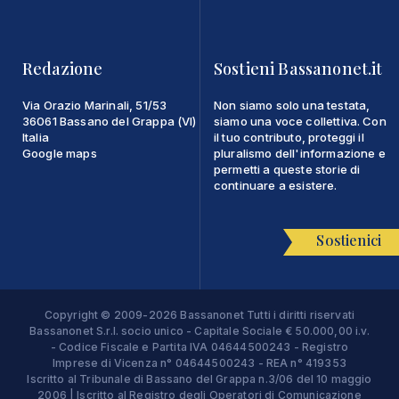
Redazione
Sostieni Bassanonet.it
Via Orazio Marinali, 51/53
Non siamo solo una testata,
36061 Bassano del Grappa (VI)
siamo una voce collettiva. Con
Italia
il tuo contributo, proteggi il
Google maps
pluralismo dell'informazione e
permetti a queste storie di
continuare a esistere.
Sostienici
Copyright © 2009-2026 Bassanonet Tutti i diritti riservati
Bassanonet S.r.l. socio unico - Capitale Sociale € 50.000,00 i.v.
- Codice Fiscale e Partita IVA 04644500243 - Registro
Imprese di Vicenza n° 04644500243 - REA n° 419353
Iscritto al Tribunale di Bassano del Grappa n.3/06 del 10 maggio
2006 | Iscritto al Registro degli Operatori di Comunicazione