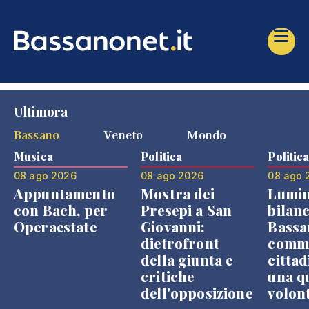
Ultimora
Bassano
Veneto
Mondo
Musica
Politica
Politic
08 ago 2026
08 ago 2026
08 ago 
Appuntamento
Mostra dei
Lumin
con Bach, per
Presepi a San
bilanc
Operaestate
Giovanni:
Bassa
dietrofront
comme
della giunta e
cittad
critiche
una q
dell'opposizione
volon