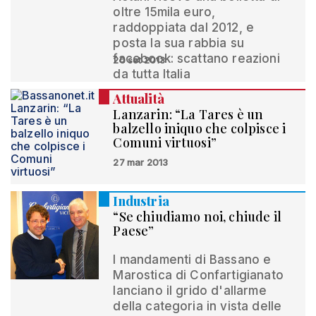
oltre 15mila euro,
raddoppiata dal 2012, e
posta la sua rabbia su
facebook: scattano reazioni
20 set 2013
da tutta Italia
Attualità
Lanzarin: “La Tares è un
balzello iniquo che colpisce i
Comuni virtuosi”
27 mar 2013
Industria
“Se chiudiamo noi, chiude il
Paese”
I mandamenti di Bassano e
Marostica di Confartigianato
lanciano il grido d'allarme
della categoria in vista delle