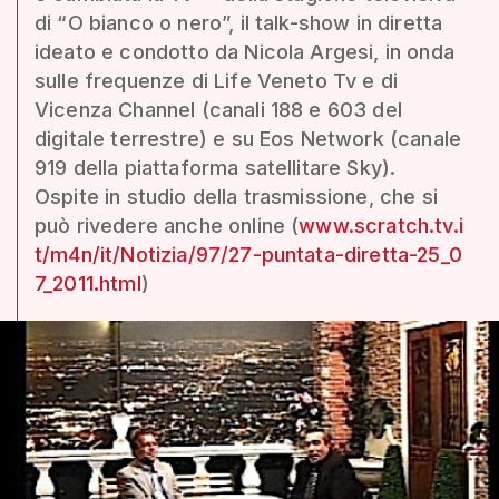
di “O bianco o nero”, il talk-show in diretta
ideato e condotto da Nicola Argesi, in onda
sulle frequenze di Life Veneto Tv e di
Vicenza Channel (canali 188 e 603 del
digitale terrestre) e su Eos Network (canale
919 della piattaforma satellitare Sky).
Ospite in studio della trasmissione, che si
può rivedere anche online (
www.scratch.tv.i
t/m4n/it/Notizia/97/27-puntata-diretta-25_0
7_2011.html
)