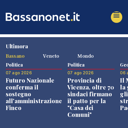
Ultimora
Bassano
Veneto
Mondo
Politica
Politica
Geo
07 ago 2026
07 ago 2026
06 
Futuro Nazionale
Provincia di
Il
conferma il
Vicenza, oltre 70
la 
sostegno
sindaci firmano
gli
all'amministrazione
il patto per la
st
Finco
"Casa dei
Pae
Comuni"