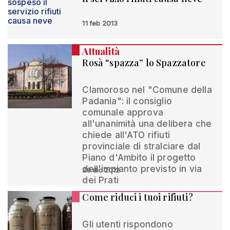
11 feb 2013
Attualità
Rosà “spazza” lo Spazzatore
Clamoroso nel "Comune della
Padania": il consiglio
comunale approva
all'unanimità una delibera che
chiede all'ATO rifiuti
provinciale di stralciare dal
Piano d'Ambito il progetto
dell'impianto previsto in via
29 dic 2012
dei Prati
Come riduci i tuoi rifiuti?
Gli utenti rispondono