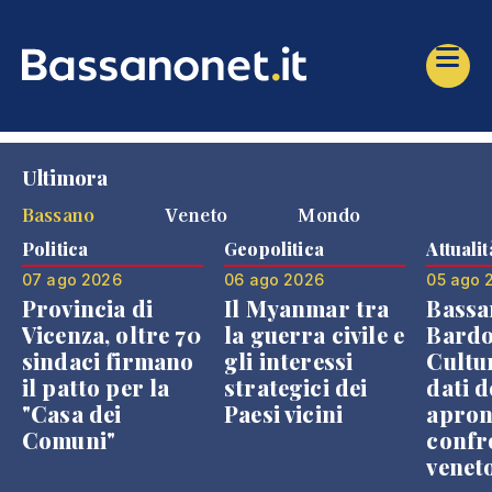
Ultimora
Bassano
Veneto
Mondo
Politica
Geopolitica
Attualit
07 ago 2026
06 ago 2026
05 ago 
Provincia di
Il Myanmar tra
Bassa
Vicenza, oltre 70
la guerra civile e
Bardo
sindaci firmano
gli interessi
Cultur
il patto per la
strategici dei
dati d
"Casa dei
Paesi vicini
apron
Comuni"
confr
venet