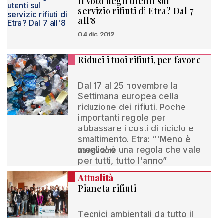
Il voto degli utenti sul
servizio rifiuti di Etra? Dal 7
all'8
04 dic 2012
Riduci i tuoi rifiuti, per favore
Dal 17 al 25 novembre la
Settimana europea della
riduzione dei rifiuti. Poche
importanti regole per
abbassare i costi di riciclo e
smaltimento. Etra: “'Meno è
meglio' è una regola che vale
23 nov 2012
per tutti, tutto l'anno”
Attualità
Pianeta rifiuti
Tecnici ambientali da tutto il