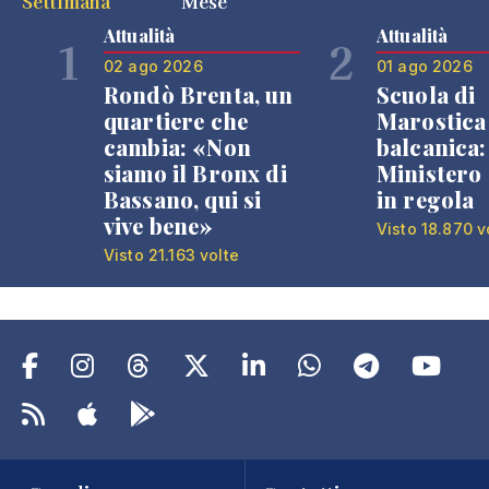
Settimana
Mese
Attualità
Attualità
1
2
02 ago 2026
01 ago 2026
Rondò Brenta, un
Scuola di
quartiere che
Marostica 
cambia: «Non
balcanica: 
siamo il Bronx di
Ministero 
Bassano, qui si
in regola
vive bene»
Visto 18.870 v
Visto 21.163 volte