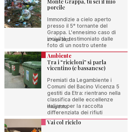
Monte Grappa, tu sei il mio
porcile
Immondizie a cielo aperto
presso il 5° tornante del
Grappa. L'ennesimo caso di
inciviltà, testimoniato dalle
27 ago 2012
foto di un nostro utente
Ambiente
Tra i “ricicloni” si parla
vicentino (e bassanese)
Premiati da Legambiente i
Comuni del Bacino Vicenza 5
gestiti da Etra: rientrano nella
classifica delle eccellenze
italiane per la raccolta
11 lug 2012
differenziata dei rifiuti
Vai col riciclo