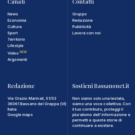
Canali
Contatti
News
Gruppo
Economia
Redazione
Cultura
Pubblicità
Sport
Lavora con noi
Territorio
Lifestyle
NEW
Video
Argomenti
Redazione
Sostieni Bassanonet.it
Via Orazio Marinali, 51/53
Non siamo solo una testata,
36061 Bassano del Grappa (VI)
siamo una voce collettiva. Con
Italia
il tuo contributo, proteggi il
Google maps
pluralismo dell'informazione e
permetti a queste storie di
continuare a esistere.