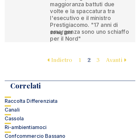
maggioranza battuti due
volte e la spaccatura tra
l'esecutivo e il ministro
Prestigiacomo. "17 anni di
emergenza sono uno schiaffo
20 lug 2011
per il Nord"
Indietro
1
2
3
Avanti
Correlati
Raccolta Differenziata
Canali
Cassola
Ri-ambientiamoci
Confcommercio Bassano