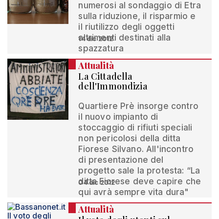
numerosi al sondaggio di Etra
sulla riduzione, il risparmio e
il riutilizzo degli oggetti
altrimenti destinati alla
14 dic 2012
spazzatura
Attualità
La Cittadella
dell'Immondizia
Quartiere Prè insorge contro
il nuovo impianto di
stoccaggio di rifiuti speciali
non pericolosi della ditta
Fiorese Silvano. All'incontro
di presentazione del
progetto sale la protesta: “La
ditta Fiorese deve capire che
04 dic 2012
qui avrà sempre vita dura"
Attualità