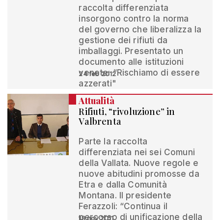
raccolta differenziata
insorgono contro la norma
del governo che liberalizza la
gestione dei rifiuti da
imballaggi. Presentato un
documento alle istituzioni
venete: “Rischiamo di essere
24 feb 2012
azzerati"
Attualità
Rifiuti, “rivoluzione” in
Valbrenta
Parte la raccolta
differenziata nei sei Comuni
della Vallata. Nuove regole e
nuove abitudini promosse da
Etra e dalla Comunità
Montana. Il presidente
Ferazzoli: “Continua il
percorso di unificazione della
18 nov 2011