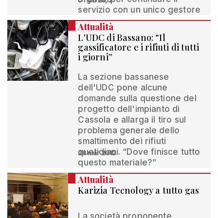
01 giu 2012
servizio con un unico gestore
Attualità
L'UDC di Bassano: “Il
gassificatore e i rifiuti di tutti
i giorni”
La sezione bassanese
dell'UDC pone alcune
domande sulla questione del
progetto dell'impianto di
Cassola e allarga il tiro sul
problema generale dello
smaltimento dei rifiuti
quotidiani. “Dove finisce tutto
28 mar 2012
questo materiale?”
Attualità
Karizia Tecnology a tutto gas
La società proponente