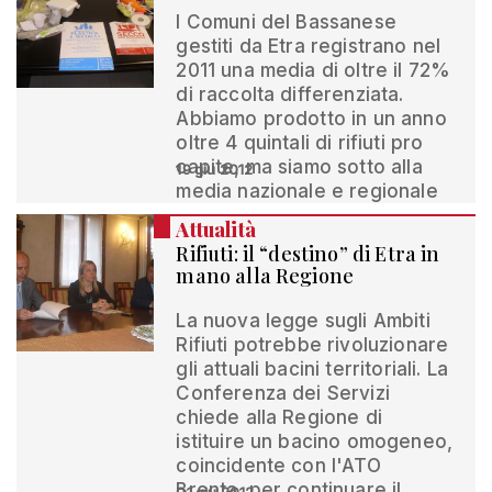
I Comuni del Bassanese
gestiti da Etra registrano nel
2011 una media di oltre il 72%
di raccolta differenziata.
Abbiamo prodotto in un anno
oltre 4 quintali di rifiuti pro
capite, ma siamo sotto alla
19 giu 2012
media nazionale e regionale
Attualità
Rifiuti: il “destino” di Etra in
mano alla Regione
La nuova legge sugli Ambiti
Rifiuti potrebbe rivoluzionare
gli attuali bacini territoriali. La
Conferenza dei Servizi
chiede alla Regione di
istituire un bacino omogeneo,
coincidente con l'ATO
Brenta, per continuare il