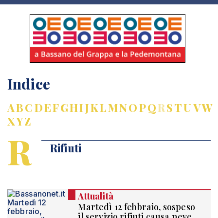
Indice
A
B
C
D
E
F
G
H
I
J
K
L
M
N
O
P
Q
R
S
T
U
V
W
X
Y
Z
R
Rifiuti
Attualità
Martedì 12 febbraio, sospeso
il servizio rifiuti causa neve