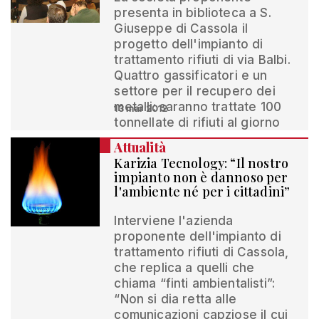
presenta in biblioteca a S.
Giuseppe di Cassola il
progetto dell'impianto di
trattamento rifiuti di via Balbi.
Quattro gassificatori e un
settore per il recupero dei
metalli: saranno trattate 100
13 mar 2012
tonnellate di rifiuti al giorno
Attualità
Karizia Tecnology: “Il nostro
impianto non è dannoso per
l'ambiente né per i cittadini”
Interviene l'azienda
proponente dell'impianto di
trattamento rifiuti di Cassola,
che replica a quelli che
chiama “finti ambientalisti”:
“Non si dia retta alle
comunicazioni capziose il cui