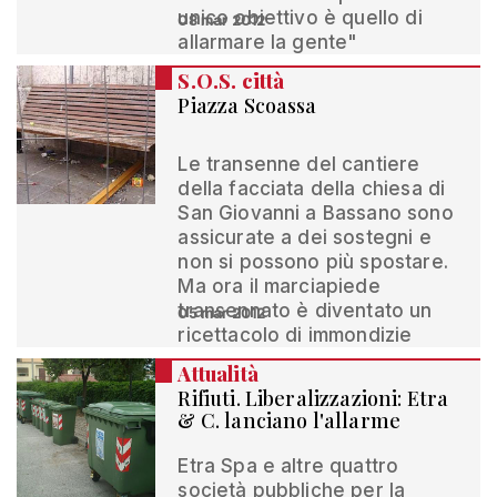
unico obiettivo è quello di
08 mar 2012
allarmare la gente"
S.O.S. città
Piazza Scoassa
Le transenne del cantiere
della facciata della chiesa di
San Giovanni a Bassano sono
assicurate a dei sostegni e
non si possono più spostare.
Ma ora il marciapiede
transennato è diventato un
05 mar 2012
ricettacolo di immondizie
Attualità
Rifiuti. Liberalizzazioni: Etra
& C. lanciano l'allarme
Etra Spa e altre quattro
società pubbliche per la