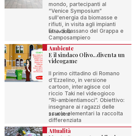
mondo, partecipanti al
“Venice Symposium”
sull'energia da biomasse e
rifiuti, in visita agli impianti
Etra di Bassano del Grappa e
16 nov 2012
Camposampiero
Ambiente
E il sindaco Olivo...diventa un
videogame
Il primo cittadino di Romano
d'Ezzelino, in versione
cartoon, interagisce col
riccio Taki nel videogioco
“Ri-ambientiamoci”. Obiettivo:
insegnare ai ragazzi delle
scuole elementari la raccolta
23 ott 2012
differenziata
Attualità