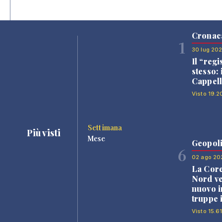
Cronac
1
30 lug 20
Il “regi
stesso: 
Cappell
Visto 19.2
Settimana
Più visti
Mese
Geopoli
6
02 ago 20
La Core
Nord v
nuovo i
truppe 
Visto 15.6