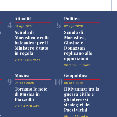
Attualità
Politica
4
5
01 ago 2026
02 ago 2026
n
Scuola di
Scuola di
Marostica e rotta
Marostica,
balcanica: per il
Giovine e
i
Ministero è tutto
Donazzan
in regola
replicano alle
opposizioni
Visto 17.810 volte
Visto 15.639 volte
Musica
Geopolitica
9
10
04 ago 2026
06 ago 2026
Tornano le note
Il Myanmar tra la
di Musica in
guerra civile e
Piazzotto
gli interessi
strategici dei
Visto 4.278 volte
Paesi vicini
o
Visto 1.521 volte