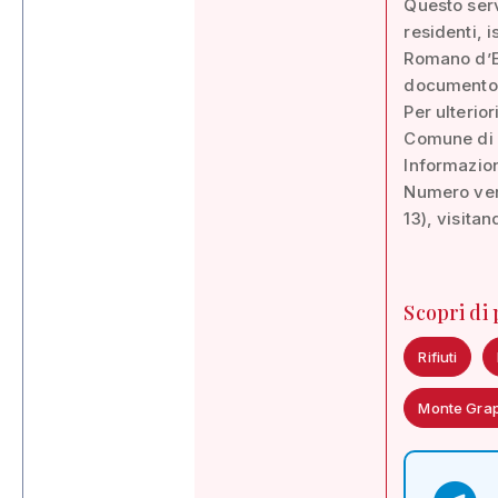
Questo serv
residenti, i
Romano d’Ez
documento 
Per ulterio
Comune di 
Informazion
Numero verd
13), visita
Scopri di
Rifiuti
Monte Gra