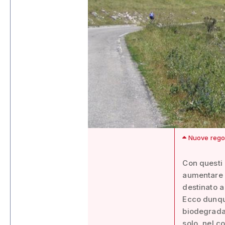
Nuove regole
Con questi 
aumentare la
destinato a
Ecco dunque
biodegradab
solo, nel c