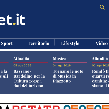
Sport
Territorio
Lifestyle
Video
Attualità
Musica
Attualità
05 ago 2026
04 ago 2026
02 ago 202
a la
Bassano-
Tornano le note
Rondò Br
e gli
Bardolino per la
di Musica in
quartier
Cultura 2029: i
Piazzotto
cambia:
dati del turismo
siamo il
aprono il
Bassano,
confronto veneto
vive ben