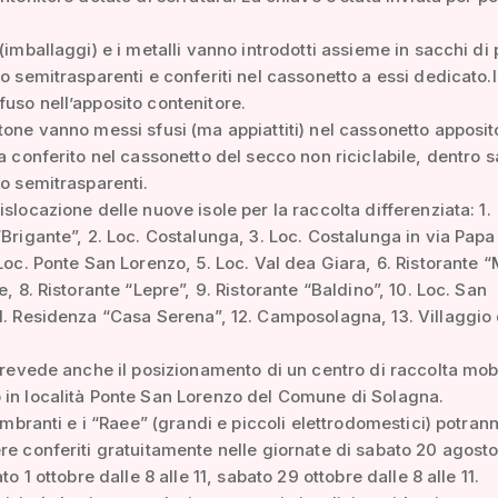
 (imballaggi) e i metalli vanno introdotti assieme in sacchi di 
 o semitrasparenti e conferiti nel cassonetto a essi dedicato.I
uso nell’apposito contenitore.
tone vanno messi sfusi (ma appiattiti) nel cassonetto apposit
va conferito nel cassonetto del secco non riciclabile, dentro 
 o semitrasparenti.
islocazione delle nuove isole per la raccolta differenziata: 1.
“Brigante”, 2. Loc. Costalunga, 3. Loc. Costalunga in via Papa
 Loc. Ponte San Lorenzo, 5. Loc. Val dea Giara, 6. Ristorante “
e, 8. Ristorante “Lepre”, 9. Ristorante “Baldino”, 10. Loc. San
1. Residenza “Casa Serena”, 12. Camposolagna, 13. Villaggio 
 prevede anche il posizionamento di un centro di raccolta mob
in località Ponte San Lorenzo del Comune di Solagna.
gombranti e i “Raee” (grandi e piccoli elettrodomestici) potran
re conferiti gratuitamente nelle giornate di sabato 20 agosto
ato 1 ottobre dalle 8 alle 11, sabato 29 ottobre dalle 8 alle 11.