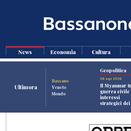
News
Economia
Cultura
Geopolitica
06 ago 2026
Bassano
Il Myanmar tr
Ultimora
Veneto
guerra civile 
Mondo
interessi
strategici dei
Paesi vicini