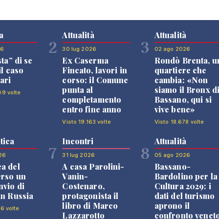
a
Attualità
Attualità
2
3
26
30 lug 2026
02 ago 2026
sta” di se
Ex Caserma
Rondò Brenta, u
il caso
Fincato, lavori in
quartiere che
ari
corso: il Comune
cambia: «Non
punta al
siamo il Bronx d
09 volte
completamento
Bassano, qui si
entro fine anno
vive bene»
Visto 19.163 volte
Visto 18.678 volte
tica
Incontri
Attualità
7
8
26
31 lug 2026
05 ago 2026
a del
A casa Parolini-
Bassano-
erso un
Vanin-
Bardolino per la
nvio di
Costenaro,
Cultura 2029: i
in Russia
protagonista il
dati del turismo
libro di Marco
aprono il
16 volte
Lazzarotto
confronto venet