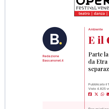
Ambiente
E il
Parte la
Redazione
da Etra
Bassanonet.it
separazi
Pubblicato il
Visto 4.825 v