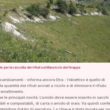
 per la raccolta dei rifiuti sul Massiccio del Grappa
cambiamenti - informa ancora Etra - l’obiettivo è quello di
 quantità dei rifiuti avviati a riciclo e di diminuire il rifiuto
 smaltimento.
 le principali novità. L’umido deve essere inserito in sacchi
ili e compostabili, di carta o amido di mais. Va quindi confe
ontenitore dotato di serratura. La chiave è stata inviata per po