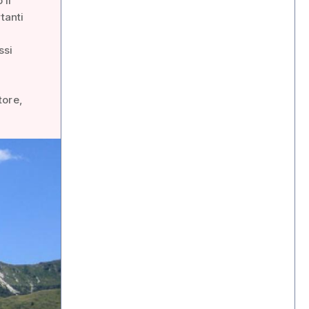
 il
tanti
ssi
tore,