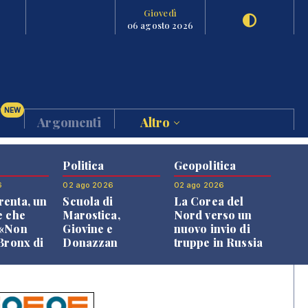
Giovedì
06 agosto 2026
NEW
Argomenti
Altro
Politica
Geopolitica
6
02 ago 2026
02 ago 2026
enta, un
Scuola di
La Corea del
e che
Marostica,
Nord verso un
 «Non
Giovine e
nuovo invio di
 Bronx di
Donazzan
truppe in Russia
 qui si
replicano alle
e»
opposizioni