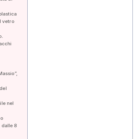
plastica
l vetro
o.
sacchi
Massio”,
del
ile nel
no
 dalle 8