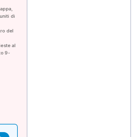
Grappa,
niti di
ro del
este al
to 9-