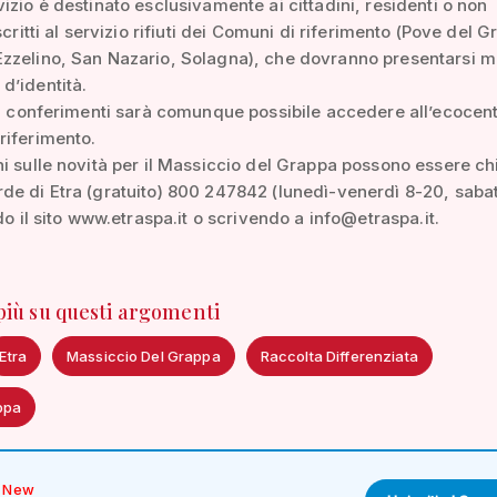
izio è destinato esclusivamente ai cittadini, residenti o non
scritti al servizio rifiuti dei Comuni di riferimento (Pove del 
zelino, San Nazario, Solagna), che dovranno presentarsi mu
d’identità.
ri conferimenti sarà comunque possibile accedere all’ecocent
riferimento.
i sulle novità per il Massiccio del Grappa possono essere chi
e di Etra (gratuito) 800 247842 (lunedì-venerdì 8-20, saba
ndo il sito www.etraspa.it o scrivendo a info@etraspa.it.
 più su questi argomenti
Etra
Massiccio Del Grappa
Raccolta Differenziata
ppa
New