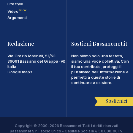
Lifestyle
NEW
Video
Argomenti
Redazione
Sostieni Bassanonet.it
Via Orazio Marinali, 51/53
Non siamo solo una testata,
36061 Bassano del Grappa (VI)
siamo una voce collettiva. Con
Italia
il tuo contributo, proteggi il
Google maps
pluralismo dell'informazione e
permetti a queste storie di
continuare a esistere.
Sostienici
Copyright © 2009-2026 Bassanonet Tutti i diritti riservati
Bassanonet S.r.l. socio unico - Capitale Sociale € 50.000,00 i.v.