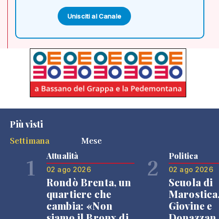
Unisciti al Canale
Più visti
Settimana
Mese
Attualità
Politica
1
2
02 ago 2026
02 ago 2026
Rondò Brenta, un
Scuola di
quartiere che
Marostica
cambia: «Non
Giovine e
siamo il Bronx di
Donazzan