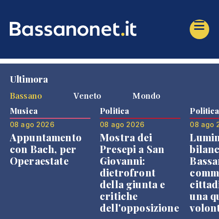
Ultimora
Bassano
Veneto
Mondo
Musica
Politica
Politic
08 ago 2026
08 ago 2026
08 ago 
Appuntamento
Mostra dei
Lumin
con Bach, per
Presepi a San
bilanc
Operaestate
Giovanni:
Bassa
dietrofront
comme
della giunta e
cittad
critiche
una q
dell'opposizione
volon