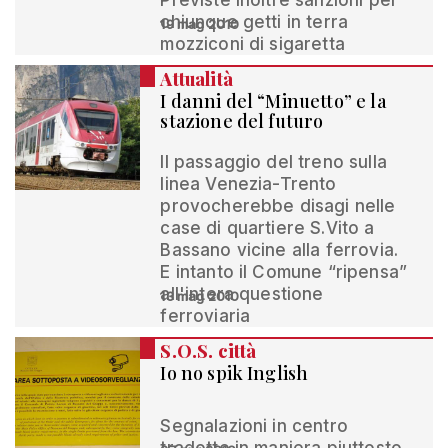
Previste inoltre sanzioni per
chiunque getti in terra
19 mag 2010
mozziconi di sigaretta
Attualità
I danni del “Minuetto” e la
stazione del futuro
Il passaggio del treno sulla
linea Venezia-Trento
provocherebbe disagi nelle
case di quartiere S.Vito a
Bassano vicine alla ferrovia.
E intanto il Comune “ripensa”
all'intera questione
13 mag 2010
ferroviaria
S.O.S. città
Io no spik Inglish
Segnalazioni in centro