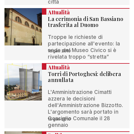
città
Attualità
La cerimonia di San Bassiano
trasferita al Duomo
Troppe le richieste di
partecipazione all'evento: la
sede del Museo Civico si è
16 gen 2010
rivelata troppo “stretta”
Attualità
Torri di Portoghesi: delibera
annullata
L'Amministrazione Cimatti
azzera le decisioni
dell'Amministrazione Bizzotto.
L'argomento sarà portato in
Consiglio Comunale il 28
15 gen 2010
gennaio