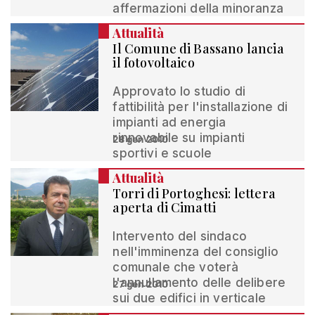
affermazioni della minoranza
Attualità
Il Comune di Bassano lancia
il fotovoltaico
Approvato lo studio di
fattibilità per l'installazione di
impianti ad energia
rinnovabile su impianti
28 gen 2010
sportivi e scuole
Attualità
Torri di Portoghesi: lettera
aperta di Cimatti
Intervento del sindaco
nell'imminenza del consiglio
comunale che voterà
l'annullamento delle delibere
27 gen 2010
sui due edifici in verticale