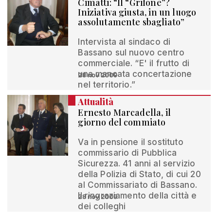
Cimatti: “Il “Grifone”?
Iniziativa giusta, in un luogo
assolutamente sbagliato”
Intervista al sindaco di
Bassano sul nuovo centro
commerciale. “E' il frutto di
una mancata concertazione
28 nov 2009
nel territorio.”
Attualità
Ernesto Marcadella, il
giorno del commiato
Va in pensione il sostituto
commissario di Pubblica
Sicurezza. 41 anni al servizio
della Polizia di Stato, di cui 20
al Commissariato di Bassano.
Il ringraziamento della città e
28 nov 2009
dei colleghi