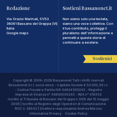
Redazione
Sostieni Bassanonet.it
Via Orazio Marinali, 51/53
Non siamo solo una testata,
36061 Bassano del Grappa (VI)
siamo una voce collettiva. Con
Italia
il tuo contributo, proteggi il
Google maps
pluralismo dell'informazione e
permetti a queste storie di
continuare a esistere.
Sostienici
Copyright © 2009-2026 Bassanonet Tutti i diritti riservati
Bassanonet S.r.l. socio unico - Capitale Sociale € 50.000,00 i.v.
- Codice Fiscale e Partita IVA 04644500243 - Registro
Imprese di Vicenza n° 04644500243 - REA n° 419353
Iscritto al Tribunale di Bassano del Grappa n.3/06 del 10 maggio
2006 | Iscritto al Registro degli Operatori di Comunicazione
ROC n. 39043 | Direttore responsabile Andrea Maroso
Informativa Privacy
Cookie Policy