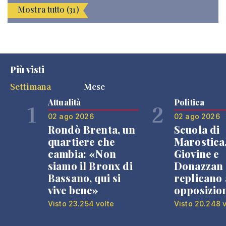
Mostra tutto (31)
Più visti
Settimana
Mese
Attualità
Politica
1
2
02 ago 2026
02 ago 2026
Rondò Brenta, un
Scuola di
quartiere che
Marostica
cambia: «Non
Giovine e
siamo il Bronx di
Donazzan
Bassano, qui si
replicano 
vive bene»
opposizio
Visto 23.254 volte
Visto 20.248 v