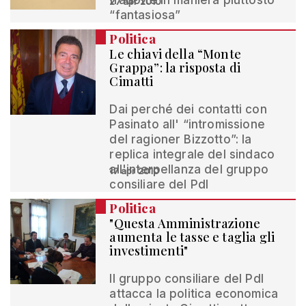
tradotte in maniera piuttosto
27 apr 2010
“fantasiosa”
Politica
Le chiavi della “Monte
Grappa”: la risposta di
Cimatti
Dai perché dei contatti con
Pasinato all' “intromissione
del ragioner Bizzotto”: la
replica integrale del sindaco
all'interpellanza del gruppo
17 apr 2010
consiliare del Pdl
Politica
"Questa Amministrazione
aumenta le tasse e taglia gli
investimenti"
Il gruppo consiliare del Pdl
attacca la politica economica