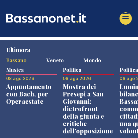
Ultimora
Bassano
Veneto
Mondo
Musica
Politica
Politic
08 ago 2026
08 ago 2026
08 ago 
Appuntamento
Mostra dei
Lumin
con Bach, per
Presepi a San
bilanc
Operaestate
Giovanni:
Bassa
dietrofront
comme
della giunta e
cittad
critiche
una q
dell'opposizione
volon