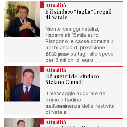
Attualità
E il sindaco “taglia” i regali
di Natale
Niente omaggi natalizi,
risparmiati 15mila euro.
Piangono le casse comunali:
nel bilancio di previsione
2010 previsti tagli alle spese
24 dic 2009
per 3 milioni di euro
Attualità
Gli auguri del sindaco
Stefano Cimatti
Il messaggio augurale del
primo cittadino
nell'imminenza delle festività
24 dic 2009
di Natale
Attualità