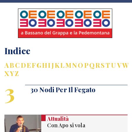
Indice
A
B
C
D
E
F
G
H
I
J
K
L
M
N
O
P
Q
R
S
T
U
V
W
X
Y
Z
3
30 Nodi Per Il Fegato
Attualità
Con Apo si vola