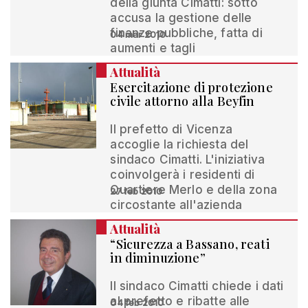
della giunta Cimatti: sotto
accusa la gestione delle
finanze pubbliche, fatta di
04 mar 2010
aumenti e tagli
Attualità
Esercitazione di protezione
civile attorno alla Beyfin
Il prefetto di Vicenza
accoglie la richiesta del
sindaco Cimatti. L'iniziativa
coinvolgerà i residenti di
Quartiere Merlo e della zona
27 feb 2010
circostante all'azienda
Attualità
“Sicurezza a Bassano, reati
in diminuzione”
Il sindaco Cimatti chiede i dati
al prefetto e ribatte alle
04 feb 2010