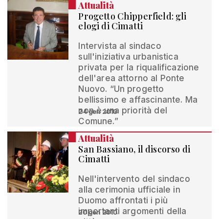
Attualità
Progetto Chipperfield: gli
elogi di Cimatti
Intervista al sindaco
sull'iniziativa urbanistica
privata per la riqualificazione
dell'area attorno al Ponte
Nuovo. “Un progetto
bellissimo e affascinante. Ma
non è una priorità del
24 gen 2010
Comune.”
Attualità
San Bassiano, il discorso di
Cimatti
Nell'intervento del sindaco
alla cerimonia ufficiale in
Duomo affrontati i più
importanti argomenti della
20 gen 2010