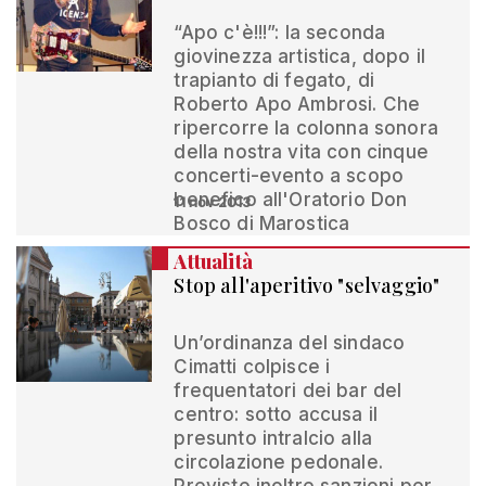
“Apo c'è!!!”: la seconda
giovinezza artistica, dopo il
trapianto di fegato, di
Roberto Apo Ambrosi. Che
ripercorre la colonna sonora
della nostra vita con cinque
concerti-evento a scopo
benefico all'Oratorio Don
11 nov 2013
Bosco di Marostica
Attualità
Stop all'aperitivo "selvaggio"
Un’ordinanza del sindaco
Cimatti colpisce i
frequentatori dei bar del
centro: sotto accusa il
presunto intralcio alla
circolazione pedonale.