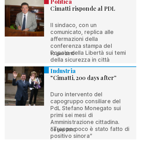
Politica
Cimatti risponde al PDL
Il sindaco, con un
comunicato, replica alle
affermazioni della
conferenza stampa del
Popolo della Libertà sui temi
10 gen 2010
della sicurezza in città
Industria
“Cimatti, 200 days after”
Duro intervento del
capogruppo consiliare del
PdL Stefano Monegato sui
primi sei mesi di
Amministrazione cittadina.
“Troppo poco è stato fatto di
08 gen 2010
positivo sinora”