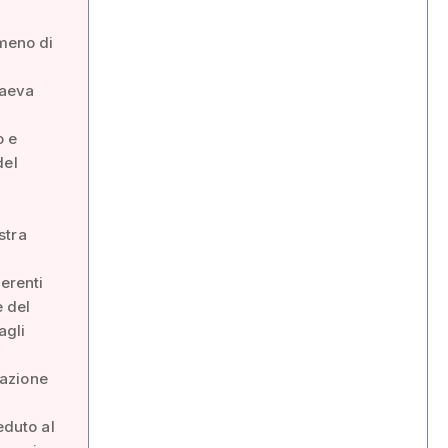
 meno di
raeva
o e
del
stra
erenti
e del
agli
gazione
eduto al