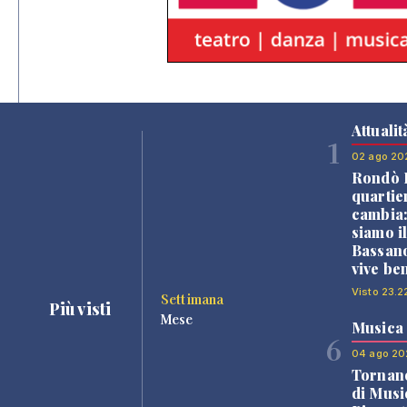
Attualit
1
02 ago 20
Rondò B
quartie
cambia
siamo i
Bassano
vive be
Visto 23.2
Settimana
Più visti
Mese
Musica
6
04 ago 20
Tornano
di Musi