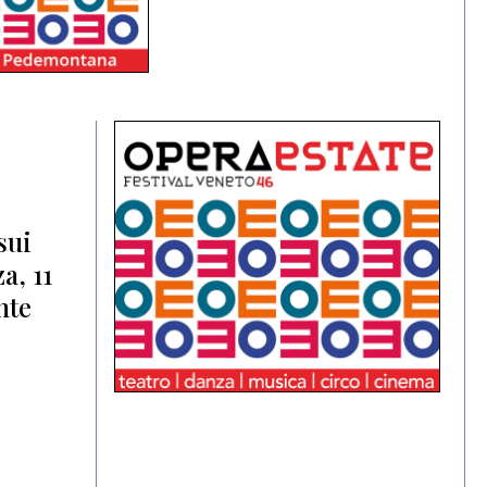
sui
a, 11
nte