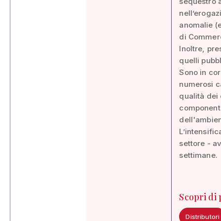
sequestro a
nell’erogaz
anomalie (e
di Commerci
Inoltre, pre
quelli pubbl
Sono in cor
numerosi ca
qualità dei
componenti 
dell'ambien
L’intensific
settore - a
settimane.
Scopri di
Distributori