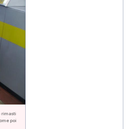
o rimasti
come poi