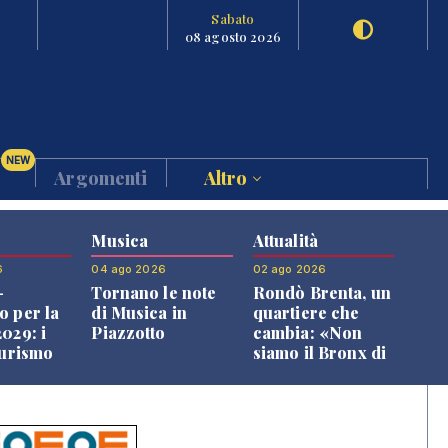
Sabato
08 agosto 2026
NEW
Argomenti
Altro
Musica
Attualità
6
04 ago 2026
02 ago 2026
-
Tornano le note
Rondò Brenta, un
o per la
di Musica in
quartiere che
029: i
Piazzotto
cambia: «Non
turismo
siamo il Bronx di
l
Bassano, qui si
o veneto
vive bene»