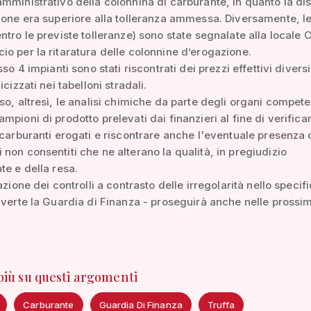
mministrativo della colonnina di carburante, in quanto la di
ione era superiore alla tolleranza ammessa. Diversamente, le
ntro le previste tolleranze) sono state segnalate alla locale
o per la ritaratura delle colonnine d’erogazione.
sso 4 impianti sono stati riscontrati dei prezzi effettivi divers
icizzati nei tabelloni stradali.
so, altresì, le analisi chimiche da parte degli organi compete
mpioni di prodotto prelevati dai finanzieri al fine di verificar
 carburanti erogati e riscontrare anche l'eventuale presenza 
non consentiti che ne alterano la qualità, in pregiudizio
te e della resa.
azione dei controlli a contrasto delle irregolarità nello specif
vverte la Guardia di Finanza - proseguirà anche nelle prossi
 più su questi argomenti
Carburante
Guardia Di Finanza
Truffa