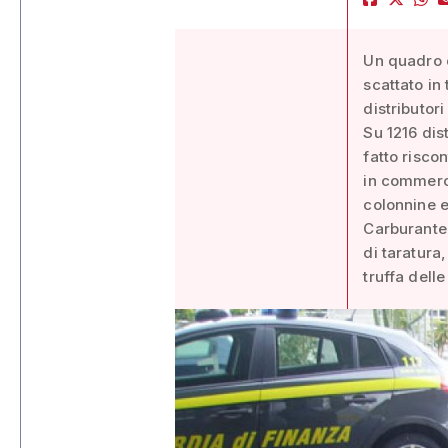
Un quadro d
scattato in
distributori
Su 1216 dist
fatto riscon
in commerci
colonnine e
Carburante 
di taratura,
truffa dell