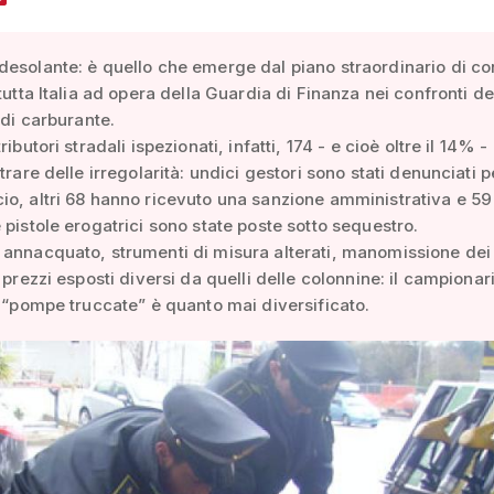
esolante: è quello che emerge dal piano straordinario di con
 tutta Italia ad opera della Guardia di Finanza nei confronti de
 di carburante.
ributori stradali ispezionati, infatti, 174 - e cioè oltre il 14% 
trare delle irregolarità: undici gestori sono stati denunciati 
o, altri 68 hanno ricevuto una sanzione amministrativa e 59
 pistole erogatrici sono state poste sotto sequestro.
annacquato, strumenti di misura alterati, manomissione dei s
 prezzi esposti diversi da quelli delle colonnine: il campionar
e “pompe truccate” è quanto mai diversificato.