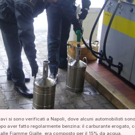
ravi si sono verificati a Napoli, dove alcuni automobilisti son
po aver fatto regolarmente benzina: il carburante erogato, 
alle Fiamme Gialle, era composto per il 15% da acqua.