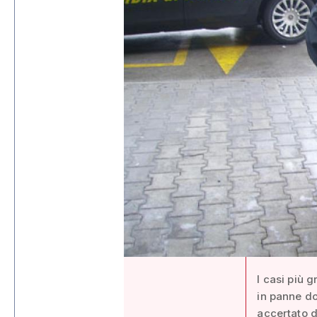
I casi più g
in panne do
accertato d