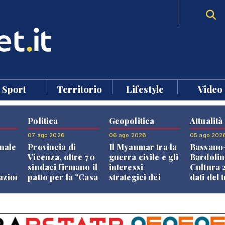
Sport
Territorio
Lifestyle
Video
Politica
Geopolitica
Attualità
07 ago 2026
06 ago 2026
05 ago 202
nale
Provincia di
Il Myanmar tra la
Bassano
Vicenza, oltre 70
guerra civile e gli
Bardolin
sindaci firmano il
interessi
Cultura 2
razione
patto per la "Casa
strategici dei
dati del 
dei Comuni"
Paesi vicini
aprono i
confront