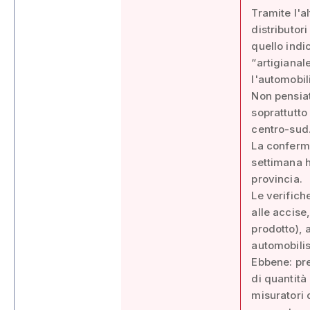
Tramite l'a
distributor
quello indi
“artigianal
l'automobili
Non pensiat
soprattutto
centro-sud
La conferma
settimana ha
provincia.
Le verifich
alle accise,
prodotto), 
automobilist
Ebbene: pre
di quantità 
misuratori 