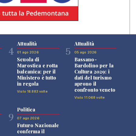
Attualità
Attualità
4
5
01 ago 2026
05 ago 2026
Scuola di
Bassano-
Marostica e rotta
Bardolino per la
balcanica: per il
Cultura 2029: i
Ministero è tutto
dati del turismo
in regola
aprono il
confronto veneto
Visto 18.883 volte
Visto 11.068 volte
Politica
9
07 ago 2026
Futuro Nazionale
0
conferma il