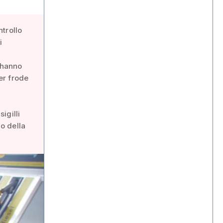
trollo
i
- hanno
per frode
igilli
io della