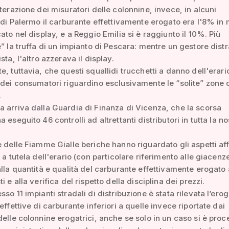
lterazione dei misuratori delle colonnine, invece, in alcuni
i di Palermo il carburante effettivamente erogato era l'8% in
cato nel display, e a Reggio Emilia si è raggiunto il 10%. Più
e” la truffa di un impianto di Pescara: mentre un gestore dist
sta, l'altro azzerava il display.
e, tuttavia, che questi squallidi trucchetti a danno dell'erari
 dei consumatori riguardino esclusivamente le “solite” zone 
.
 arriva dalla Guardia di Finanza di Vicenza, che la scorsa
 eseguito 46 controlli ad altrettanti distributori in tutta la no
e delle Fiamme Gialle beriche hanno riguardato gli aspetti aff
 a tutela dell'erario (con particolare riferimento alle giacenz
alla quantità e qualità del carburante effettivamente erogato 
i e alla verifica del rispetto della disciplina dei prezzi.
sso 11 impianti stradali di distribuzione è stata rilevata l’ero
effettive di carburante inferiori a quelle invece riportate dai
delle colonnine erogatrici, anche se solo in un caso si è proc