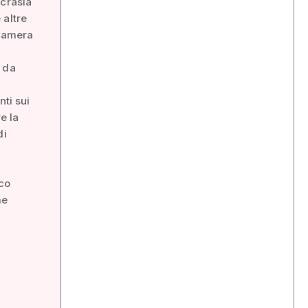
scrasia
 altre
 Camera
i da
nti sui
e la
di
ico
me