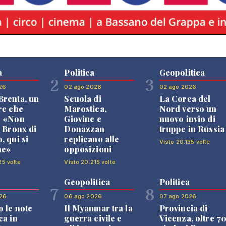
à
Politica
Geopolitica
2
3
26
02 ago 2026
02 ago 2026
renta, un
Scuola di
La Corea del
re che
Marostica,
Nord verso un
: «Non
Giovine e
nuovo invio di
l Bronx di
Donazzan
truppe in Russia
, qui si
replicano alle
Visto 20.135 volte
ne»
opposizioni
25 volte
Visto 20.215 volte
Geopolitica
Politica
7
8
26
06 ago 2026
07 ago 2026
 le note
Il Myanmar tra la
Provincia di
ca in
guerra civile e
Vicenza, oltre 7