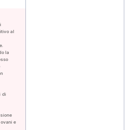
i
tivo al
e.
do la
esso
e
on
 di
asione
iovani e