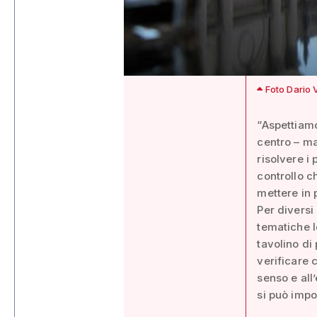
Foto Dario 
“Aspettiamo 
centro – m
risolvere i
controllo c
mettere in p
Per diversi
tematiche l
tavolino di
verificare c
senso e all
si può impo