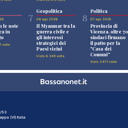
Geopolitica
Politica
7
8
26
06 ago 2026
07 ago 2026
 le note
Il Myanmar tra la
Provincia di
ca in
guerra civile e
Vicenza, oltre 7
to
gli interessi
sindaci firmano
strategici dei
il patto per la
1 volte
Paesi vicini
"Casa dei
Comuni"
Visto 6.349 volte
Visto 3.871 volte
1/53
ppa (VI) Italia