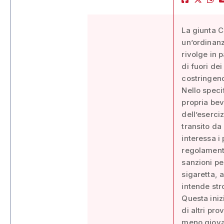
La giunta C
un’ordinanz
rivolge in 
di fuori de
costringend
Nello spec
propria bev
dell’eserci
transito da 
interessa i 
regolament
sanzioni pe
sigaretta, 
intende str
Questa iniz
di altri pr
meno giovan