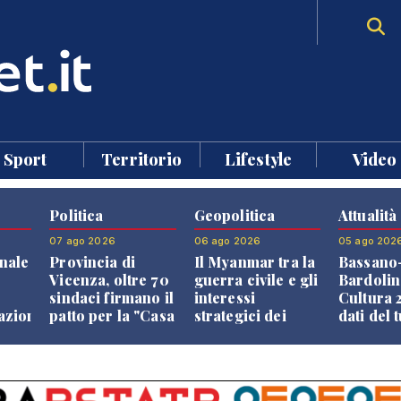
Sport
Territorio
Lifestyle
Video
Politica
Geopolitica
Attualità
07 ago 2026
06 ago 2026
05 ago 202
nale
Provincia di
Il Myanmar tra la
Bassano
Vicenza, oltre 70
guerra civile e gli
Bardolin
sindaci firmano il
interessi
Cultura 2
razione
patto per la "Casa
strategici dei
dati del 
dei Comuni"
Paesi vicini
aprono i
confront