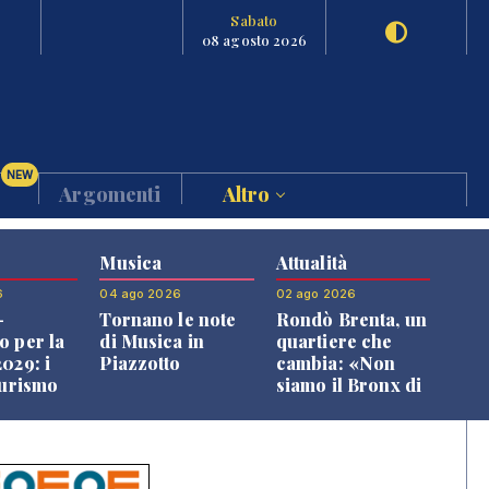
Sabato
08 agosto 2026
NEW
Argomenti
Altro
Musica
Attualità
6
04 ago 2026
02 ago 2026
-
Tornano le note
Rondò Brenta, un
o per la
di Musica in
quartiere che
029: i
Piazzotto
cambia: «Non
turismo
siamo il Bronx di
l
Bassano, qui si
o veneto
vive bene»