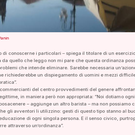
Vanin
di conoscerne i particolari – spiega il titolare di un esercizi
a da quello che leggo non mi pare che questa ordinanza pos
 problemi che intende eliminare. Sarebbe necessaria un’azion
he richiederebbe un dispiegamento di uomini e mezzi difficil
ratica”.
 commercianti del centro provvedimenti del genere affronta
egittime, in maniera però non appropriata: “Noi dotiamo ogni
 posacenere – aggiunge un altro barista – ma non possiamo c
he gli avventori li utilizzino: gesti di questo tipo stanno al bu
’educazione di ogni singola persona. E il senso civico, purtro
rre attraverso un’ordinanza”.