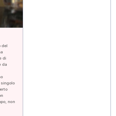
o del
sa
e di
e da
no
 singolo
erto
on
ppo, non