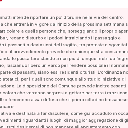
imatti intende riportare un po’ d’ordine nelle vie del centro:
a che entrerà in vigore dall’inizio della prossima settimana s
particolare a quelle persone che, sorseggiando il proprio aperi
i bar, recano disturbo ai pedoni intralciando il passaggio e
o i passanti a deviazioni del tragitto, tra proteste e sgomitat
ifico, il provvedimento prevede che chiunque stia consuman
anda lo possa fare stando a non più di cinque metri dal’ingr
zio, lasciando libero un varco per rendere possibile il normal
parte di passanti, siano essi residenti o turisti. L’ordinanza n
plateatici, per i quali sono comunque allo studio iniziative di
azione. La disposizione del Comune prevede inoltre pesanti
r coloro che verranno sorpresi a gettare per terra i mozziconi
altro fenomeno assai diffuso che il primo cittadino bassanese
oncare.
iativa è destinata a far discutere, come già accaduto in occ
ovvedimenti riguardanti i luoghi di maggior aggregazione di g
i, tutti desiderosi di non mancare all’appuntamento con