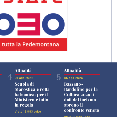
Attualità
Attualità
4
5
01 ago 2026
05 ago 2026
Scuola di
Bassano-
Marostica e rotta
Bardolino per la
balcanica: per il
Cultura 2029: i
Ministero è tutto
dati del turismo
in regola
aprono il
confronto veneto
Visto 18.883 volte
Visto 11.020 volte