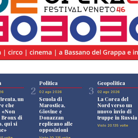
à
Politica
Geopolitica
2
3
26
02 ago 2026
02 ago 2026
renta, un
Scuola di
La Corea del
re che
Marostica,
Nord verso un
: «Non
Giovine e
nuovo invio di
l Bronx di
Donazzan
truppe in Russia
, qui si
replicano alle
Visto 20.135 volte
ne»
opposizioni
25 volte
Visto 20.215 volte