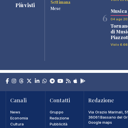
Settimana
Più visti
Mese
Musica
6
04 ago 20
Tornano
di Musi
Piazzot
Visto 6.66
Canali
Contatti
Redazione
News
Gruppo
Via Orazio Marinali, 5
36061 Bassano del Gra
Economia
Redazione
Google maps
Cultura
Pubblicità