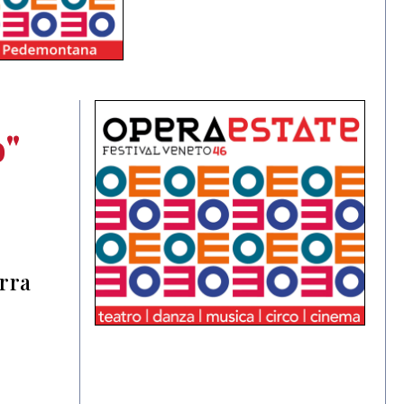
o"
erra