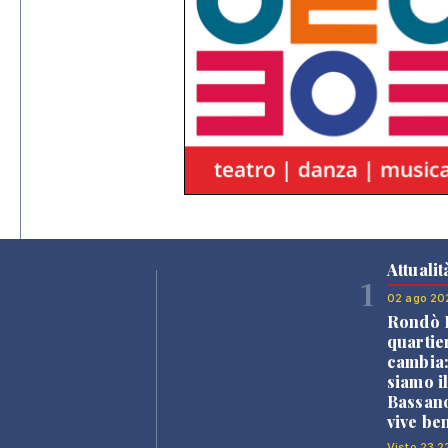
Attualit
1
02 ago 20
Rondò B
quartie
cambia
siamo i
Bassano
vive be
Visto 23.2