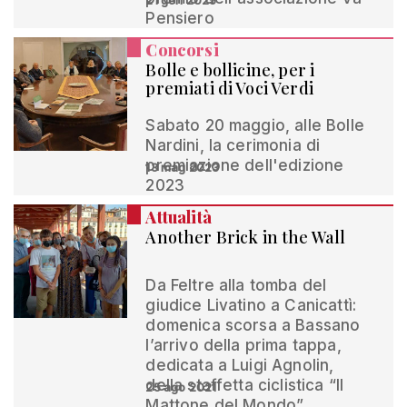
21 gen 2025
Pensiero
Concorsi
Bolle e bollicine, per i
premiati di Voci Verdi
Sabato 20 maggio, alle Bolle
Nardini, la cerimonia di
premiazione dell'edizione
13 mag 2023
2023
Attualità
Another Brick in the Wall
Da Feltre alla tomba del
giudice Livatino a Canicattì:
domenica scorsa a Bassano
l’arrivo della prima tappa,
dedicata a Luigi Agnolin,
della staffetta ciclistica “Il
25 ago 2021
Mattone del Mondo”