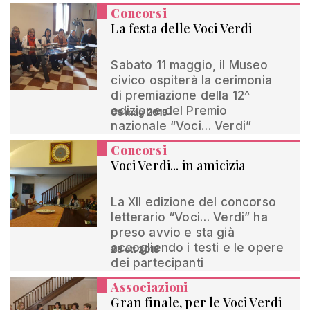
Concorsi
La festa delle Voci Verdi
Sabato 11 maggio, il Museo
civico ospiterà la cerimonia
di premiazione della 12^
edizione del Premio
09 mag 2019
nazionale “Voci… Verdi”
Concorsi
Voci Verdi... in amicizia
La XII edizione del concorso
letterario “Voci… Verdi” ha
preso avvio e sta già
accogliendo i testi e le opere
28 ott 2018
dei partecipanti
Associazioni
Gran finale, per le Voci Verdi