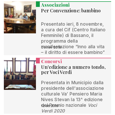
Associazioni
Per Convenzione: bambino
Presentato ieri, 8 novembre,
a cura del Cif (Centro Italiano
Femminile) di Bassano, il
programma della
manifestazione “Inno alla vita
09 nov 2019
– il diritto di essere bambino”
Concorsi
Un'edizione a numero tondo,
per Voci Verdi
Presentata in Municipio dalla
presidente dell'associazione
culturale Va’ Pensiero Maria
Nives Stevan la 13^ edizione
del Premio nazionale
Voci
12 ott 2019
Verdi 2020