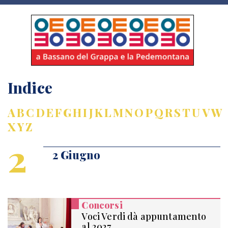
Indice
A
B
C
D
E
F
G
H
I
J
K
L
M
N
O
P
Q
R
S
T
U
V
W
X
Y
Z
2
2 Giugno
Concorsi
Voci Verdi dà appuntamento
al 2027