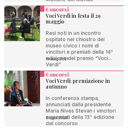
Concorsi
Voci Verdi in festa il 29
maggio
Resi noti in un incontro
ospitato nel chiostro del
museo civico i nomi di
vincitori e premiati della 14^
edizione del premio “Voci…
19 mag 2021
Verdi”
Concorsi
Voci Verdi: premiazione in
autunno
In conferenza stampa,
annunciati dalla presidente
Maria Nives Stevan i vincitori
e premiati della 13^ edizione
08 giu 2020
del concorso