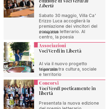
edizione di
Voci Verdi in
Libertà
Sabato 30 maggio, Villa Ca'
Erizzo Luca accoglierà la
premiazione dei vincitori del
concorso letterario. Al
21 mag 2026
centro, la poesia
Associazioni
Voci Verdi in Libertà
Al via il nuovo progetto
triennale tra cultura, sociale
16 gen 2026
e territorio
Concorsi
Voci Verdi
: poeticamente in
libertà
Presentata la nuova edizione
del premio letterario