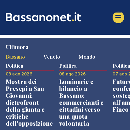
Ultimora
Bassano
Veneto
Mondo
Politica
Politica
Politic
08 ago 2026
08 ago 2026
07 ago 
Mostra dei
Luminarie e
Futur
Presepi a San
bilancio a
confe
Giovanni:
Bassano:
soste
dietrofront
commercianti e
all'a
della giunta e
cittadini verso
Finco
critiche
una quota
dell'opposizione
volontaria