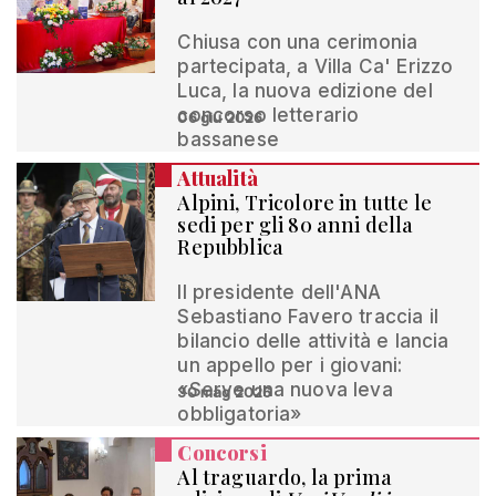
Chiusa con una cerimonia
partecipata, a Villa Ca' Erizzo
Luca, la nuova edizione del
concorso letterario
06 giu 2026
bassanese
Attualità
Alpini, Tricolore in tutte le
sedi per gli 80 anni della
Repubblica
Il presidente dell'ANA
Sebastiano Favero traccia il
bilancio delle attività e lancia
un appello per i giovani:
«Serve una nuova leva
30 mag 2026
obbligatoria»
Concorsi
Al traguardo, la prima