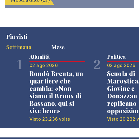
Più visti
Settimana
Mese
Attualità
Politica
1
2
02 ago 2026
02 ago 2026
Rondò Brenta, un
Scuola di
quartiere che
Marostica
cambia: «Non
Giovine e
siamo il Bronx di
Donazzan
Bassano, qui si
replicano 
vive bene»
opposizio
Visto 23.236 volte
Visto 20.232 v