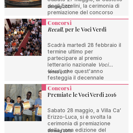
degli Ezzelini, la cerimonia di
26 mag 2017
premiazione del concorso
Concorsi
Recall
, per le Voci Verdi
Scadrà martedì 28 febbraio il
termine ultimo per
partecipare al premio
letterario nazionale
Voci…
Verdi
, che quest'anno
19 feb 2017
festeggia il decennale
Concorsi
Premiate le Voci Verdi 2016
Sabato 28 maggio, a Villa Ca’
Erizzo-Luca, si è svolta la
cerimonia di premiazione
della nona edizione del
30 mag 2016