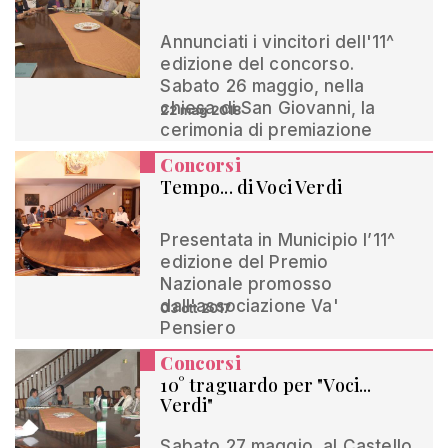
Annunciati i vincitori dell'11^
edizione del concorso.
Sabato 26 maggio, nella
chiesa di San Giovanni, la
22 mag 2018
cerimonia di premiazione
Concorsi
Tempo... di Voci Verdi
Presentata in Municipio l’11^
edizione del Premio
Nazionale promosso
dall'associazione Va'
03 ott 2017
Pensiero
Concorsi
10° traguardo per "Voci...
Verdi"
Sabato 27 maggio, al Castello