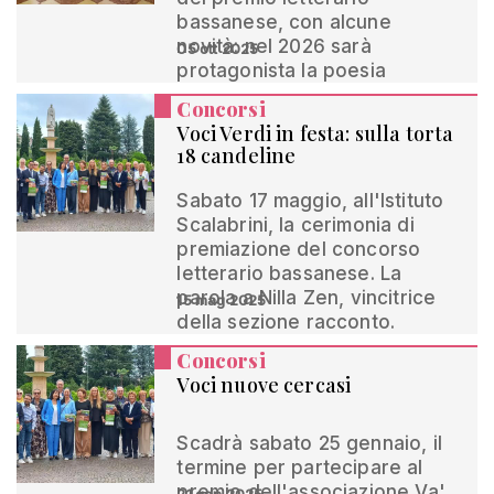
bassanese, con alcune
novità: nel 2026 sarà
05 ott 2025
protagonista la poesia
Concorsi
Voci Verdi in festa: sulla torta
18 candeline
Sabato 17 maggio, all'Istituto
Scalabrini, la cerimonia di
premiazione del concorso
letterario bassanese. La
parola a Nilla Zen, vincitrice
15 mag 2025
della sezione racconto.
Concorsi
Voci nuove cercasi
Scadrà sabato 25 gennaio, il
termine per partecipare al
premio dell'associazione Va'