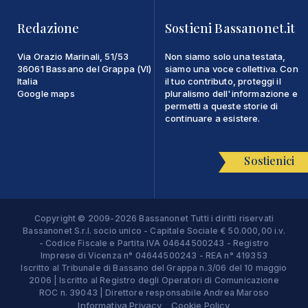
Redazione
Sostieni Bassanonet.it
Via Orazio Marinali, 51/53
Non siamo solo una testata,
36061 Bassano del Grappa (VI)
siamo una voce collettiva. Con
Italia
il tuo contributo, proteggi il
Google maps
pluralismo dell'informazione e
permetti a queste storie di
continuare a esistere.
Sostienici
Copyright © 2009-2026 Bassanonet Tutti i diritti riservati
Bassanonet S.r.l. socio unico - Capitale Sociale € 50.000,00 i.v.
- Codice Fiscale e Partita IVA 04644500243 - Registro
Imprese di Vicenza n° 04644500243 - REA n° 419353
Iscritto al Tribunale di Bassano del Grappa n.3/06 del 10 maggio
2006 | Iscritto al Registro degli Operatori di Comunicazione
ROC n. 39043 | Direttore responsabile Andrea Maroso
Informativa Privacy
Cookie Policy