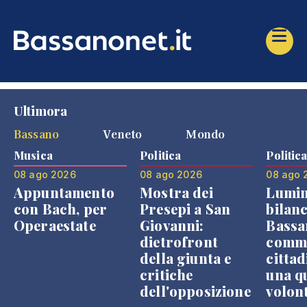
Ultimora
Bassano
Veneto
Mondo
Musica
Politica
Politic
08 ago 2026
08 ago 2026
08 ago 
Appuntamento
Mostra dei
Lumin
con Bach, per
Presepi a San
bilanc
Operaestate
Giovanni:
Bassa
dietrofront
comme
della giunta e
cittad
critiche
una q
dell'opposizione
volon