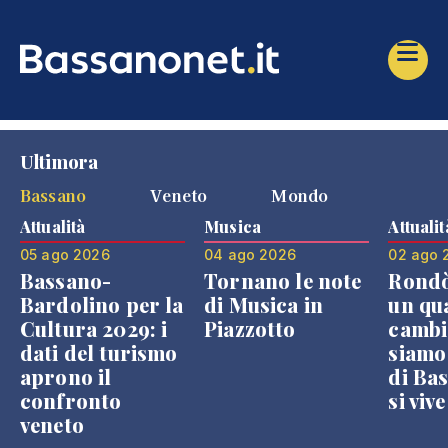
Ultimora
Bassano
Veneto
Mondo
Attualità
Musica
Attualit
05 ago 2026
04 ago 2026
02 ago 
Bassano-
Tornano le note
Rondò
Bardolino per la
di Musica in
un qu
Cultura 2029: i
Piazzotto
cambi
dati del turismo
siamo
aprono il
di Bas
confronto
si viv
veneto