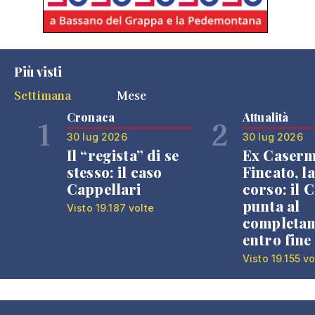
Più visti
Settimana
Mese
Cronaca
Attualità
1
2
30 lug 2026
30 lug 2026
Il “regista” di se
Ex Caser
stesso: il caso
Fincato, la
Cappellari
corso: il
punta al
Visto 19.187 volte
completa
entro fine
Visto 19.155 vo