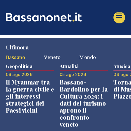
Ultimora
Bassano
Veneto
Mondo
Geopolitica
Attualità
Musica
06 ago 2026
05 ago 2026
04 ago 
Il Myanmar tra
Bassano-
Torna
la guerra civile e
Bardolino per la
di Mus
gli interessi
Cultura 2029: i
Piazz
strategici dei
dati del turismo
Paesi vicini
aprono il
confronto
veneto