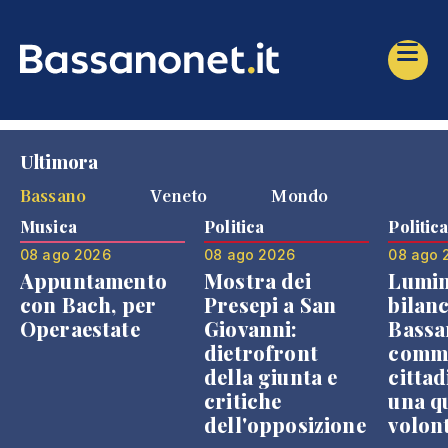
Ultimora
Bassano
Veneto
Mondo
Musica
Politica
Politic
08 ago 2026
08 ago 2026
08 ago 
Appuntamento
Mostra dei
Lumin
con Bach, per
Presepi a San
bilanc
Operaestate
Giovanni:
Bassa
dietrofront
comme
della giunta e
cittad
critiche
una q
dell'opposizione
volon