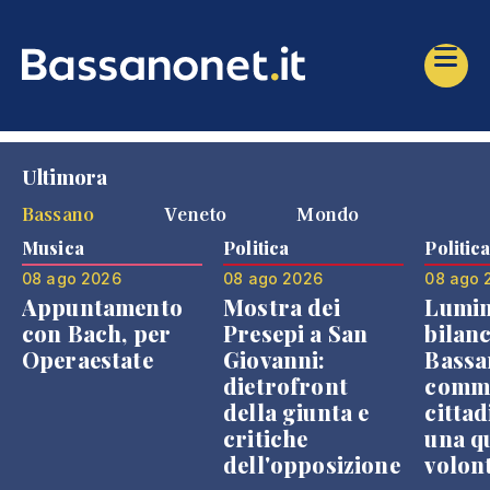
Ultimora
Bassano
Veneto
Mondo
Musica
Politica
Politic
08 ago 2026
08 ago 2026
08 ago 
Appuntamento
Mostra dei
Lumin
con Bach, per
Presepi a San
bilanc
Operaestate
Giovanni:
Bassa
dietrofront
comme
della giunta e
cittad
critiche
una q
dell'opposizione
volon