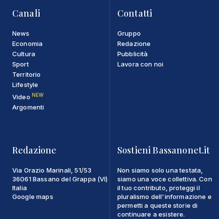
Canali
Contatti
News
Gruppo
Economia
Redazione
Cultura
Pubblicità
Sport
Lavora con noi
Territorio
Lifestyle
NEW
Video
Argomenti
Redazione
Sostieni Bassanonet.it
Via Orazio Marinali, 51/53
Non siamo solo una testata,
36061 Bassano del Grappa (VI)
siamo una voce collettiva. Con
Italia
il tuo contributo, proteggi il
Google maps
pluralismo dell'informazione e
permetti a queste storie di
continuare a esistere.