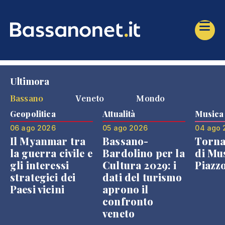
Ultimora
Bassano
Veneto
Mondo
Geopolitica
Attualità
Musica
06 ago 2026
05 ago 2026
04 ago 
Il Myanmar tra
Bassano-
Torna
la guerra civile e
Bardolino per la
di Mus
gli interessi
Cultura 2029: i
Piazz
strategici dei
dati del turismo
Paesi vicini
aprono il
confronto
veneto