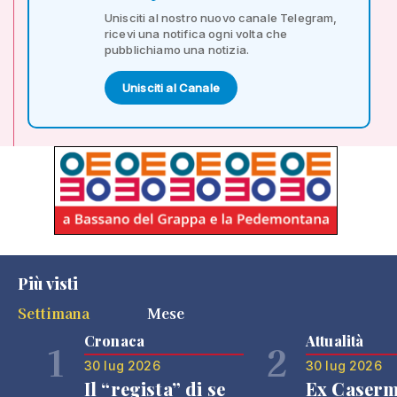
Unisciti al nostro nuovo canale Telegram,
ricevi una notifica ogni volta che
pubblichiamo una notizia.
Unisciti al Canale
Più visti
Settimana
Mese
Cronaca
Attualità
1
2
30 lug 2026
30 lug 2026
Il “regista” di se
Ex Caser