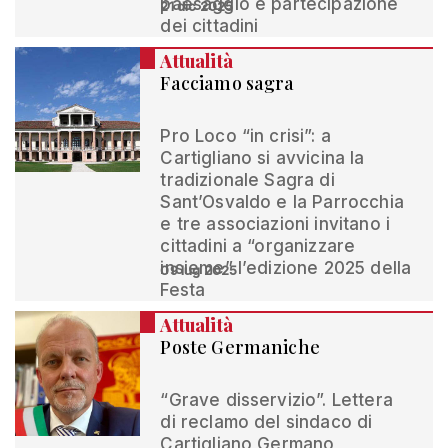
paesaggio e partecipazione
21 dic 2025
dei cittadini
Attualità
Facciamo sagra
Pro Loco “in crisi”: a
Cartigliano si avvicina la
tradizionale Sagra di
Sant’Osvaldo e la Parrocchia
e tre associazioni invitano i
cittadini a “organizzare
insieme” l’edizione 2025 della
09 lug 2025
Festa
Attualità
Poste Germaniche
“Grave disservizio”. Lettera
di reclamo del sindaco di
Cartigliano Germano