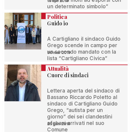
timore di molti ad esporsi con
19 apr 2019
un determinato simbolo”
Politica
Guido io
A Cartigliano il sindaco Guido
Grego scende in campo per
un secondo mandato con la
30 mar 2019
lista “Cartigliano Civica”
Attualità
Cuore di sindaci
Lettera aperta del sindaco di
Bassano Riccardo Poletto al
sindaco di Cartigliano Guido
Grego, “autista per un
giorno” dei sei clandestini
afghani arrivati nel suo
25 gen 2019
Comune