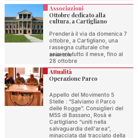
Associazioni
Ottobre dedicato alla
cultura, a Cartigliano
Prenderà il via da domenica 7
ottobre, a Cartigliano, una
rassegna culturale che
animerà tutto il mese, fino al
29 set 2018
28 ottobre
Attualità
Operazione Parco
Appello del Movimento 5
Stelle : “Salviamo il Parco
delle Rogge”. Consiglieri del
M5S di Bassano, Rosà e
Cartigliano “uniti nella
salvaguardia dell'area”,
minacciata dal tracciato della