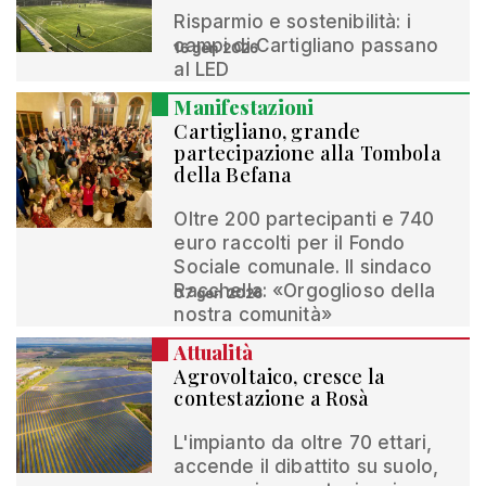
Risparmio e sostenibilità: i
campi di Cartigliano passano
16 gen 2026
al LED
Manifestazioni
Cartigliano, grande
partecipazione alla Tombola
della Befana
Oltre 200 partecipanti e 740
euro raccolti per il Fondo
Sociale comunale. Il sindaco
Racchella: «Orgoglioso della
07 gen 2026
nostra comunità»
Attualità
Agrovoltaico, cresce la
contestazione a Rosà
L'impianto da oltre 70 ettari,
accende il dibattito su suolo,