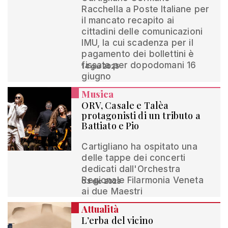
Racchella a Poste Italiane per
il mancato recapito ai
cittadini delle comunicazioni
IMU, la cui scadenza per il
pagamento dei bollettini è
fissata per dopodomani 16
14 giu 2025
giugno
Musica
ORV, Casale e Talèa
protagonisti di un tributo a
Battiato e Pio
Cartigliano ha ospitato una
delle tappe dei concerti
dedicati dall'Orchestra
Regionale Filarmonia Veneta
03 dic 2023
ai due Maestri
Attualità
L’erba del vicino