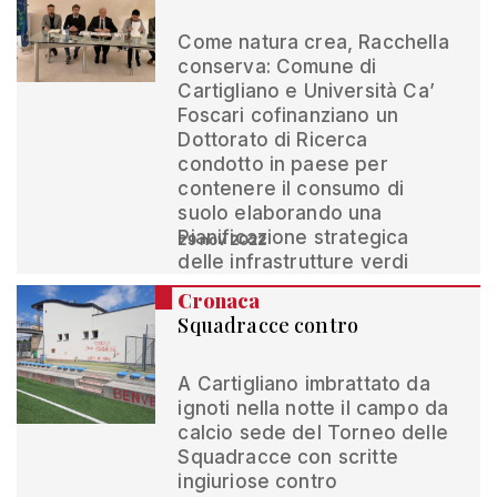
Come natura crea, Racchella
conserva: Comune di
Cartigliano e Università Ca’
Foscari cofinanziano un
Dottorato di Ricerca
condotto in paese per
contenere il consumo di
suolo elaborando una
Pianificazione strategica
29 nov 2022
delle infrastrutture verdi
Cronaca
Squadracce contro
A Cartigliano imbrattato da
ignoti nella notte il campo da
calcio sede del Torneo delle
Squadracce con scritte
ingiuriose contro