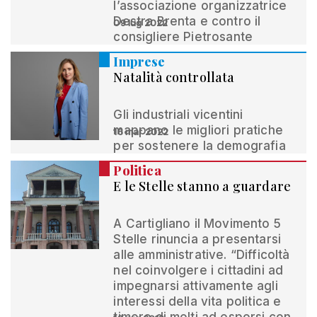
l’associazione organizzatrice
Destra Brenta e contro il
09 lug 2022
consigliere Pietrosante
Imprese
Natalità controllata
Gli industriali vicentini
mappano le migliori pratiche
16 mar 2022
per sostenere la demografia
Politica
E le Stelle stanno a guardare
A Cartigliano il Movimento 5
Stelle rinuncia a presentarsi
alle amministrative. “Difficoltà
nel coinvolgere i cittadini ad
impegnarsi attivamente agli
interessi della vita politica e