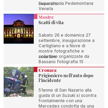
Superstrada Pedemontana
08 nov 2015
Veneta
Mostre
Scatti di vita
Sabato 26 e domenica 27
settembre, inaugurazione a
Cartigliano e a Nove di
mostre fotografiche e
collettive organizzate da
25 set 2015
Bassano Fotografia 15
Cronaca
Prigioniero nell'auto dopo
l'incidente
51enne di San Nazario alla
guida di un Suzuki si scontra
frontalmente con una
Mercedes condotta da una