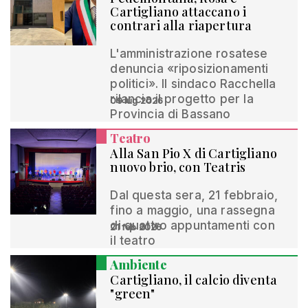
Cartigliano attaccano i
contrari alla riapertura
L'amministrazione rosatese
denuncia «riposizionamenti
politici». Il sindaco Racchella
rilancia il progetto per la
09 lug 2026
Provincia di Bassano
Teatro
Alla San Pio X di Cartigliano
nuovo brio, con Teatris
Dal questa sera, 21 febbraio,
fino a maggio, una rassegna
di quattro appuntamenti con
21 feb 2026
il teatro
Ambiente
Cartigliano, il calcio diventa
"green"