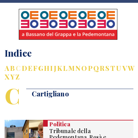
Indice
A
B
C
D
E
F
G
H
I
J
K
L
M
N
O
P
Q
R
S
T
U
V
W
X
Y
Z
C
Cartigliano
Politica
Tribunale della
Pedemontana, Rosà e