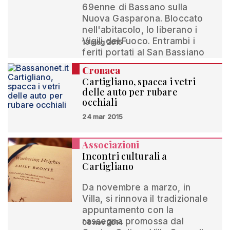
69enne di Bassano sulla
Nuova Gasparona. Bloccato
nell'abitacolo, lo liberano i
Vigili del Fuoco. Entrambi i
13 mag 2015
feriti portati al San Bassiano
Cronaca
Cartigliano, spacca i vetri
delle auto per rubare
occhiali
24 mar 2015
Associazioni
Incontri culturali a
Cartigliano
Da novembre a marzo, in
Villa, si rinnova il tradizionale
appuntamento con la
rassegna promossa dal
09 nov 2014