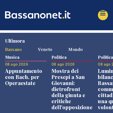
Ultimora
Bassano
Veneto
Mondo
Musica
Politica
Politic
08 ago 2026
08 ago 2026
08 ago 
Appuntamento
Mostra dei
Lumin
con Bach, per
Presepi a San
bilanc
Operaestate
Giovanni:
Bassa
dietrofront
comme
della giunta e
cittad
critiche
una q
dell'opposizione
volon