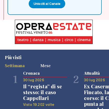
Unisciti al Canale
Più visti
Settimana
Mese
Cronaca
Attualità
1
2
30 lug 2026
30 lug 2026
Il “regista” di se
Ex Caser
stesso: il caso
Fincato, la
Cappellari
corso: il
punta al
Visto 19.202 volte