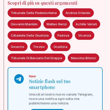
Scopri di più su questi argomenti
Tribunale Della Pedemontana
Andrea Orlando
Giovanni Manildo
Matteo Renzi
Achille Variati
Cittadella Della Giustizia
Padova
Vicenza
Governo
Treviso
Giustizia
Tribunale Di Bassano Del Grappa
Massimo Bitonci
New
Notizie flash sul tuo
smartphone
Unisciti al nostro nuovo canale Telegram,
ricevi una notifica ogni volta che
pubblichiamo una notizia.