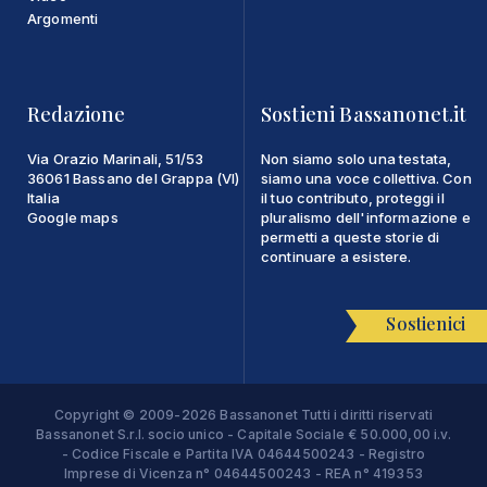
Argomenti
Redazione
Sostieni Bassanonet.it
Via Orazio Marinali, 51/53
Non siamo solo una testata,
36061 Bassano del Grappa (VI)
siamo una voce collettiva. Con
Italia
il tuo contributo, proteggi il
Google maps
pluralismo dell'informazione e
permetti a queste storie di
continuare a esistere.
Sostienici
Copyright © 2009-2026 Bassanonet Tutti i diritti riservati
Bassanonet S.r.l. socio unico - Capitale Sociale € 50.000,00 i.v.
- Codice Fiscale e Partita IVA 04644500243 - Registro
Imprese di Vicenza n° 04644500243 - REA n° 419353