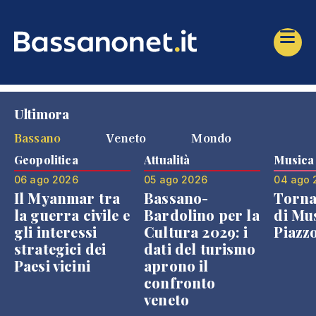
Ultimora
Bassano
Veneto
Mondo
Geopolitica
Attualità
Musica
06 ago 2026
05 ago 2026
04 ago 
Il Myanmar tra
Bassano-
Torna
la guerra civile e
Bardolino per la
di Mus
gli interessi
Cultura 2029: i
Piazz
strategici dei
dati del turismo
Paesi vicini
aprono il
confronto
veneto