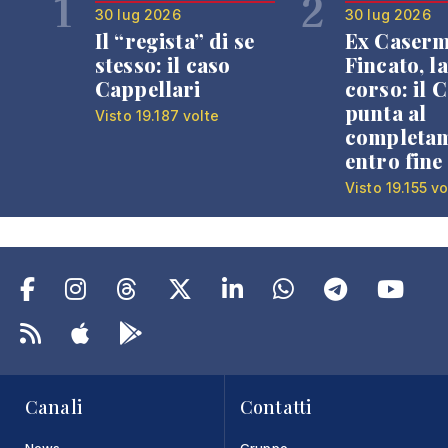
1
2
30 lug 2026
30 lug 2026
Il “regista” di se
Ex Caser
stesso: il caso
Fincato, la
Cappellari
corso: il
punta al
Visto 19.187 volte
completa
entro fine
Visto 19.155 vo
Canali
Contatti
News
Gruppo