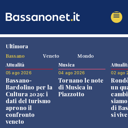
Ultimora
Bassano
Veneto
Mondo
Attualità
Musica
Attualit
05 ago 2026
04 ago 2026
02 ago 
Bassano-
Tornano le note
Rondò
Bardolino per la
di Musica in
un qu
Cultura 2029: i
Piazzotto
cambi
dati del turismo
siamo
aprono il
di Bas
confronto
si viv
veneto