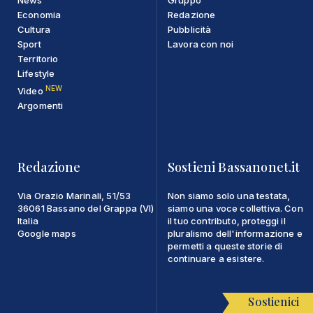
Economia
Redazione
Cultura
Pubblicità
Sport
Lavora con noi
Territorio
Lifestyle
NEW
Video
Argomenti
Redazione
Sostieni Bassanonet.it
Via Orazio Marinali, 51/53
Non siamo solo una testata,
36061 Bassano del Grappa (VI)
siamo una voce collettiva. Con
Italia
il tuo contributo, proteggi il
Google maps
pluralismo dell'informazione e
permetti a queste storie di
continuare a esistere.
Sostienici