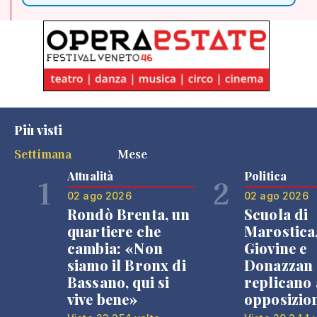
Più visti
Settimana
Mese
Attualità
Politica
1
2
02 ago 2026
02 ago 2026
Rondò Brenta, un
Scuola di
quartiere che
Marostica
cambia: «Non
Giovine e
siamo il Bronx di
Donazzan
Bassano, qui si
replicano 
vive bene»
opposizio