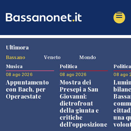
Ultimora
Bassano
Veneto
Mondo
Musica
Politica
Politic
08 ago 2026
08 ago 2026
08 ago 
Appuntamento
Mostra dei
Lumin
con Bach, per
Presepi a San
bilanc
Operaestate
Giovanni:
Bassa
dietrofront
comme
della giunta e
cittad
critiche
una q
dell'opposizione
volon