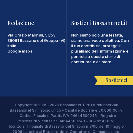
Redazione
Sostieni Bassanonet.it
Via Orazio Marinali, 51/53
Non siamo solo una testata,
36061 Bassano del Grappa (VI)
siamo una voce collettiva. Con
Italia
il tuo contributo, proteggi il
Google maps
pluralismo dell'informazione e
permetti a queste storie di
continuare a esistere.
Sostienici
Copyright © 2009-2026 Bassanonet Tutti i diritti riservati
Bassanonet S.r.l. socio unico - Capitale Sociale € 50.000,00 i.v.
- Codice Fiscale e Partita IVA 04644500243 - Registro
Imprese di Vicenza n° 04644500243 - REA n° 419353
Iscritto al Tribunale di Bassano del Grappa n.3/06 del 10 maggio
2006 | Iscritto al Registro degli Operatori di Comunicazione