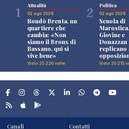
Attualità
Politica
1
2
02 ago 2026
02 ago 2026
Rondò Brenta, un
Scuola di
quartiere che
Marostica
cambia: «Non
Giovine e
siamo il Bronx di
Donazzan
Bassano, qui si
replicano 
vive bene»
opposizio
Visto 23.226 volte
Visto 20.215 v
Canali
Contatti