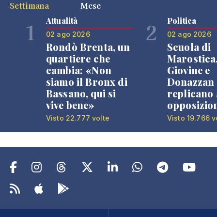
Settimana
Mese
Attualità
Politica
1
2
02 ago 2026
02 ago 2026
Rondò Brenta, un
Scuola di
quartiere che
Marostica
cambia: «Non
Giovine e
siamo il Bronx di
Donazzan
Bassano, qui si
replicano 
vive bene»
opposizio
Visto 22.777 volte
Visto 19.766 v