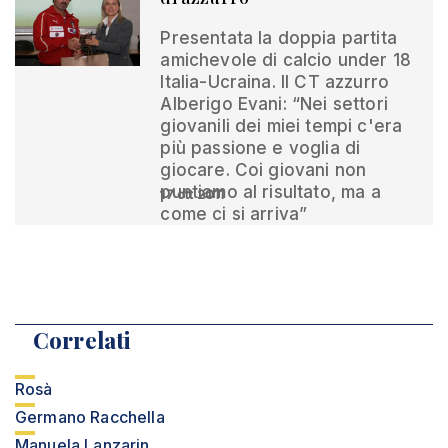
Presentata la doppia partita
amichevole di calcio under 18
Italia-Ucraina. Il CT azzurro
Alberigo Evani: “Nei settori
giovanili dei miei tempi c'era
più passione e voglia di
giocare. Coi giovani non
puntiamo al risultato, ma a
17 ott 2011
come ci si arriva”
Correlati
Rosà
Germano Racchella
Manuela Lanzarin