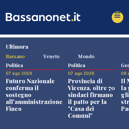
Ultimora
Bassano
Veneto
Mondo
Politica
Politica
Geo
07 ago 2026
07 ago 2026
06 
Futuro Nazionale
Provincia di
Il
conferma il
Vicenza, oltre 70
la 
sostegno
sindaci firmano
gli
all'amministrazione
il patto per la
st
Finco
"Casa dei
Pae
Comuni"