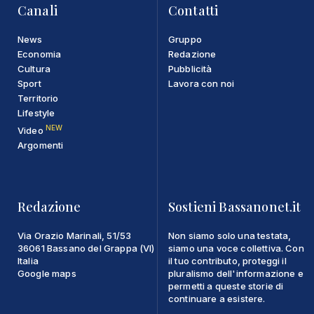
Canali
Contatti
News
Gruppo
Economia
Redazione
Cultura
Pubblicità
Sport
Lavora con noi
Territorio
Lifestyle
NEW
Video
Argomenti
Redazione
Sostieni Bassanonet.it
Via Orazio Marinali, 51/53
Non siamo solo una testata,
36061 Bassano del Grappa (VI)
siamo una voce collettiva. Con
Italia
il tuo contributo, proteggi il
Google maps
pluralismo dell'informazione e
permetti a queste storie di
continuare a esistere.