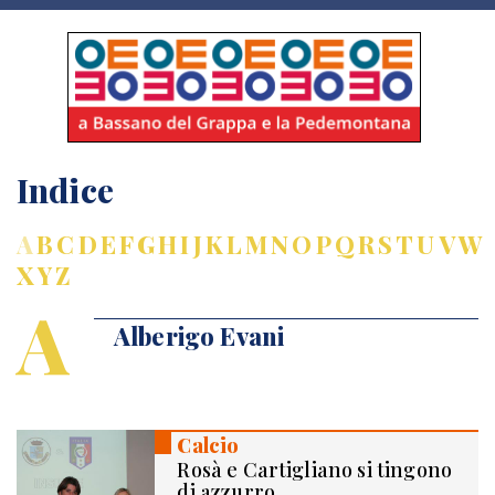
Indice
A
B
C
D
E
F
G
H
I
J
K
L
M
N
O
P
Q
R
S
T
U
V
W
X
Y
Z
A
Alberigo Evani
Calcio
Rosà e Cartigliano si tingono
di azzurro