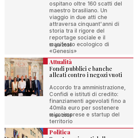
ospitano oltre 160 scatti del
maestro brasiliano. Un
viaggio in due atti che
attraversa cinquant'anni di
storia tra il rigore del
reportage sociale e il
manifesto ecologico di
17 giu 2026
«Genesis»
Attualità
Fondi pubblici e banche
alleati contro i negozi vuoti
Accordo tra amministrazione,
Confidi e istituti di credito:
finanziamenti agevolati fino a
40mila euro per sostenere
microimprese e startup del
16 giu 2026
territorio
Politica