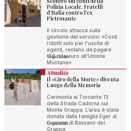
Scontro sui conti della
Polizia Locale. Fratelli
d’Italia contro l'ex
Pietrosante
Il circolo attacca sulla
gestione del servizio: «Costi
ridotti solo per l'uscita di
agenti, restano da pagare
156 mila euro all'Unione
13 giu 2026
Montana»
Attualità
Il «Giro della Morte» diventa
Luogo della Memoria
Cerimonia al Tornante 13
della Strada Cadorna sul
Monte Grappa. L’area è stata
donata dalla famiglia Eger al
Comune di Bassano del
13 giu 2026
Grappa