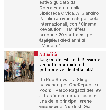
estivo guidato da
Operaestate e dalla
Biblioteca Civica. Al Giardino
Parolini arrivano 56 pellicole
internazionali, con "Cinema
Revolution". Il Minifest
propone 20 spettacoli per
famiglie. I dieci anni di
18 giu 2026
"Marlene"
Attualità
La grande estate di Bassano:
sei notti mondiali nel
polmone verde della città
Da Rod Stewart a Sting,
passando per OneRepublic e
Pooh: il Parco Ragazzi del ’99
si trasforma per un mese in
una delle principali arene
musicali del Nordest. Già
18 giu 2026