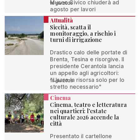
Museo Civico chiuderà ad
19 giu 2026
agosto per lavori
Attualità
Siccità, scatta il
monitoraggio, a rischio i
turni di irrigazione
Drastico calo delle portate di
Brenta, Tesina e risorgive. Il
presidente Cerantola lancia
un appello agli agricoltori:
"Usare la risorsa solo per lo
19 giu 2026
stretto necessario"
Cinema
Cinema, teatro e letteratura
nei quartieri: l’estate
culturale 2026 accende la
città
Presentato il cartellone