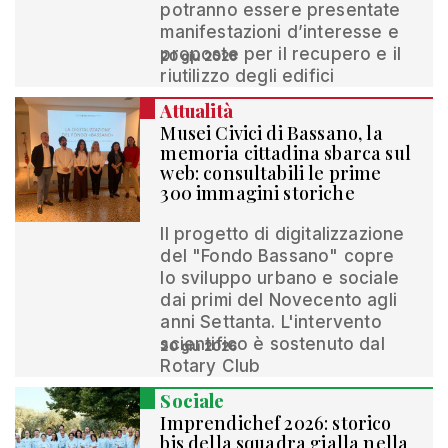
potranno essere presentate
manifestazioni d’interesse e
proposte per il recupero e il
20 giu 2026
riutilizzo degli edifici
Attualità
Musei Civici di Bassano, la
memoria cittadina sbarca sul
web: consultabili le prime
300 immagini storiche
Il progetto di digitalizzazione
del "Fondo Bassano" copre
lo sviluppo urbano e sociale
dai primi del Novecento agli
anni Settanta. L'intervento
scientifico è sostenuto dal
20 giu 2026
Rotary Club
Sociale
Imprendichef 2026: storico
bis della squadra gialla nella