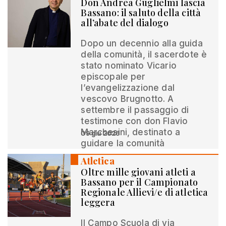
Don Andrea Guglielmi lascia
Bassano: il saluto della città
all’abate del dialogo
Dopo un decennio alla guida
della comunità, il sacerdote è
stato nominato Vicario
episcopale per
l’evangelizzazione dal
vescovo Brugnotto. A
settembre il passaggio di
testimone con don Flavio
Marchesini, destinato a
09 giu 2026
guidare la comunità
Atletica
Oltre mille giovani atleti a
Bassano per il Campionato
Regionale Allievi/e di atletica
leggera
Il Campo Scuola di via