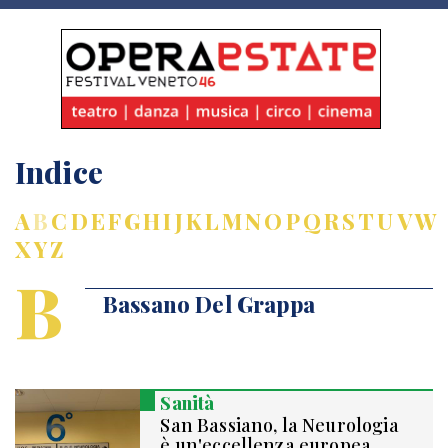
Indice
A
B
C
D
E
F
G
H
I
J
K
L
M
N
O
P
Q
R
S
T
U
V
W
X
Y
Z
B
Bassano Del Grappa
Sanità
San Bassiano, la Neurologia
è un'eccellenza europea