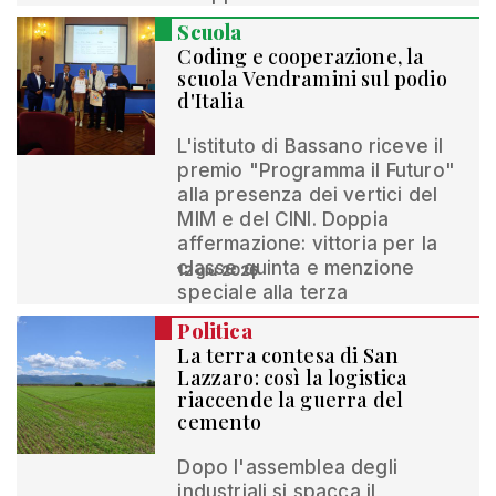
Scuola
Coding e cooperazione, la
scuola Vendramini sul podio
d'Italia
L'istituto di Bassano riceve il
premio "Programma il Futuro"
alla presenza dei vertici del
MIM e del CINI. Doppia
affermazione: vittoria per la
classe quinta e menzione
12 giu 2026
speciale alla terza
Politica
La terra contesa di San
Lazzaro: così la logistica
riaccende la guerra del
cemento
Dopo l'assemblea degli
industriali si spacca il