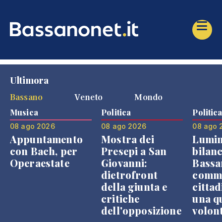
Ultimora
Bassano
Veneto
Mondo
Musica
Politica
Politic
08 ago 2026
08 ago 2026
08 ago 
Appuntamento
Mostra dei
Lumin
con Bach, per
Presepi a San
bilanc
Operaestate
Giovanni:
Bassa
dietrofront
comme
della giunta e
cittad
critiche
una q
dell'opposizione
volon