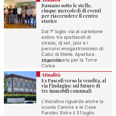
Bassano sotto le stelle,
cinque mercoledì di eventi
per riaccendere il centro
storico
Dal 1° luglio via al cartellone
estivo tra spettacoli di
strada, dj set, jazz e i
percorsi enogastronomici di
Calici di Stelle. Apertura
straordinaria per la Torre
22 giu 2026
Civica
Attualità
Ex Pascoli verso la vendita, al
via l’indagine sul futuro di
tre immobili comunali
L’iniziativa riguarda anche la
scuola Canova e le Case
Parolini. Entro il 31 luglio