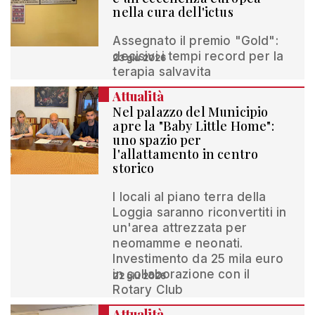
nella cura dell'ictus
Assegnato il premio "Gold":
decisivi i tempi record per la
23 giu 2026
terapia salvavita
Attualità
Nel palazzo del Municipio
apre la "Baby Little Home":
uno spazio per
l'allattamento in centro
storico
I locali al piano terra della
Loggia saranno riconvertiti in
un'area attrezzata per
neomamme e neonati.
Investimento da 25 mila euro
in collaborazione con il
22 giu 2026
Rotary Club
Attualità