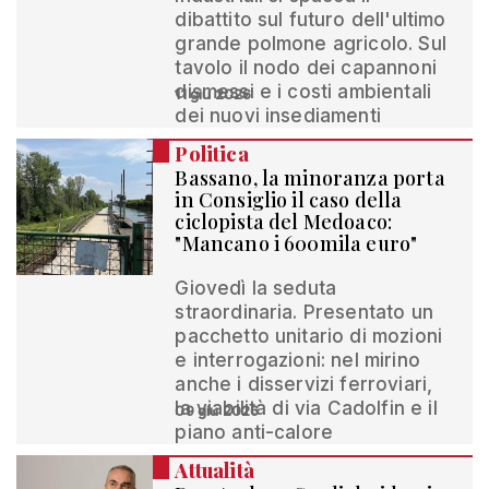
dibattito sul futuro dell'ultimo
grande polmone agricolo. Sul
tavolo il nodo dei capannoni
dismessi e i costi ambientali
11 giu 2026
dei nuovi insediamenti
Politica
Bassano, la minoranza porta
in Consiglio il caso della
ciclopista del Medoaco:
"Mancano i 600mila euro"
Giovedì la seduta
straordinaria. Presentato un
pacchetto unitario di mozioni
e interrogazioni: nel mirino
anche i disservizi ferroviari,
la viabilità di via Cadolfin e il
09 giu 2026
piano anti-calore
Attualità