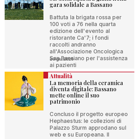
gara solidale a Bassano
Battuta la brigata rossa per
100 voti a 76 nella quarta
edizione dell'evento al
ristorante Ca'7; i fondi
raccolti andranno
all'Associazione Oncologica
San Bassiano per l'assistenza
20 giu 2026
ai pazienti
Attualità
La memoria della ceramica
diventa digitale: Bassano
mette online il suo
patrimonio
Concluso il progetto europeo
Hephaestus: le collezioni di
Palazzo Sturm approdano sul
web e su Europeana. Il