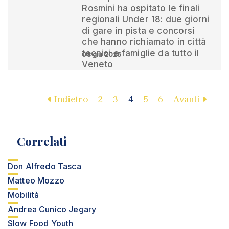
Rosmini ha ospitato le finali
regionali Under 18: due giorni
di gare in pista e concorsi
che hanno richiamato in città
tecnici e famiglie da tutto il
08 giu 2026
Veneto
Indietro
2
3
4
5
6
Avanti
Correlati
Don Alfredo Tasca
Matteo Mozzo
Mobilità
Andrea Cunico Jegary
Slow Food Youth