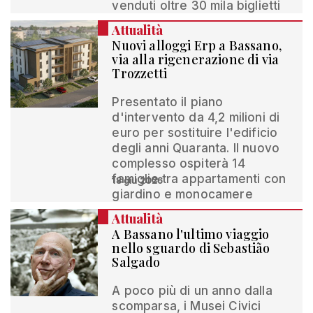
venduti oltre 30 mila biglietti
Attualità
Nuovi alloggi Erp a Bassano,
via alla rigenerazione di via
Trozzetti
Presentato il piano
d'intervento da 4,2 milioni di
euro per sostituire l'edificio
degli anni Quaranta. Il nuovo
complesso ospiterà 14
famiglie tra appartamenti con
18 giu 2026
giardino e monocamere
Attualità
A Bassano l'ultimo viaggio
nello sguardo di Sebastião
Salgado
A poco più di un anno dalla
scomparsa, i Musei Civici