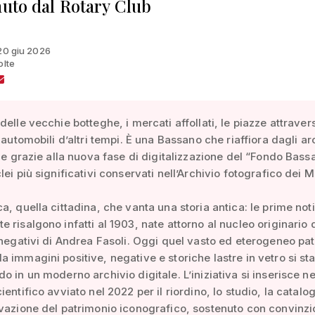
nuto dal Rotary Club
 20 giu 2026
olte
delle vecchie botteghe, i mercati affollati, le piazze attraver
 automobili d’altri tempi. È una Bassano che riaffiora dagli ar
ile grazie alla nuova fase di digitalizzazione del “Fondo Bass
lei più significativi conservati nell’Archivio fotografico dei 
a, quella cittadina, che vanta una storia antica: le prime noti
 risalgono infatti al 1903, nate attorno al nucleo originario 
 negativi di Andrea Fasoli. Oggi quel vasto ed eterogeneo pa
 immagini positive, negative e storiche lastre in vetro si st
o in un moderno archivio digitale. L’iniziativa si inserisce ne
ientifico avviato nel 2022 per il riordino, lo studio, la catal
vazione del patrimonio iconografico, sostenuto con convinzi