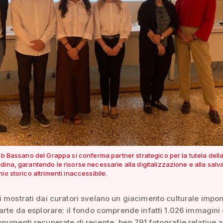
ub Bassano del Grappa si conferma partner strategico per la tutela dell
dina, garantendo le risorse necessarie alla digitalizzazione e alla sal
io storico altrimenti inaccessibile.
 mostrati dai curatori svelano un giacimento culturale impo
arte da esplorare: il fondo comprende infatti 1.026 immagini 
numenti recuperate di recente, ben 791 fotografie relative a