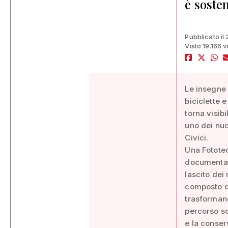
è soste
Pubblicato il
Visto 19.166 v
Le insegne 
biciclette e
torna visib
uno dei nuc
Civici.
Una Fototec
documentate
lascito dei
composto da
trasformand
percorso sc
e la conser