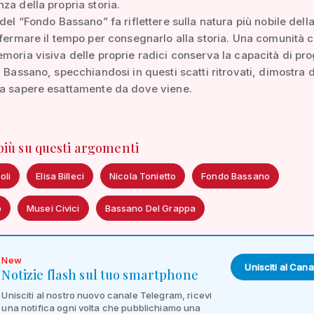
za della propria storia.
 del “Fondo Bassano” fa riflettere sulla natura più nobile dell
 fermare il tempo per consegnarlo alla storia. Una comunità 
moria visiva delle proprie radici conserva la capacità di pro
E Bassano, specchiandosi in questi scatti ritrovati, dimostra d
 a sapere esattamente da dove viene.
 più su questi argomenti
oli
Elisa Billeci
Nicola Tonietto
Fondo Bassano
b
Musei Civici
Bassano Del Grappa
New
Unisciti al Cana
Notizie flash sul tuo smartphone
Unisciti al nostro nuovo canale Telegram, ricevi
una notifica ogni volta che pubblichiamo una