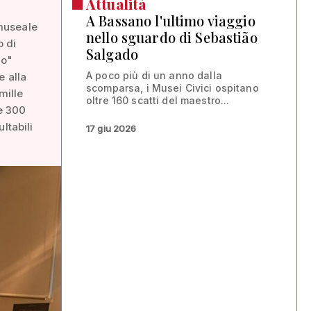
Attualità
A Bassano l'ultimo viaggio
 museale
nello sguardo di Sebastião
o di
Salgado
no"
A poco più di un anno dalla
e alla
scomparsa, i Musei Civici ospitano
mille
oltre 160 scatti del maestro...
me 300
ltabili
17 giu 2026