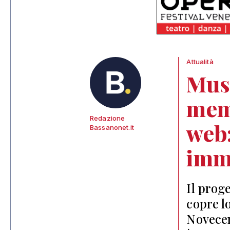
Attualità
Muse
memo
Redazione
web:
Bassanonet.it
imma
Il prog
copre l
Novecen