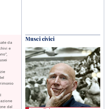
Musei civici
sate da
chivi e
ano”,
Musei
zie
del
trimonio
a
l
ogazione
one dal