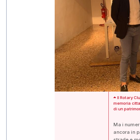
Il Rotary Cl
memoria citta
di un patrimon
Ma i numeri
ancora in p
strade e mo