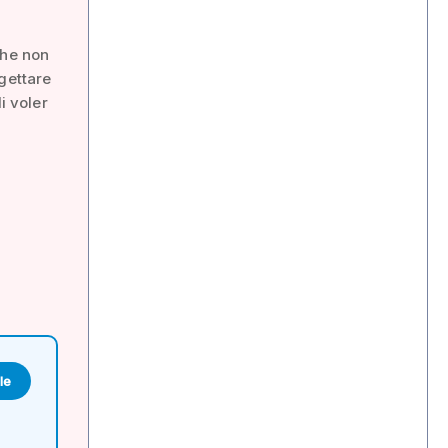
a
che non
gettare
i voler
le