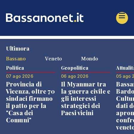
Ultimora
Bassano
Veneto
Mondo
Politica
Geopolitica
Attualit
07 ago 2026
06 ago 2026
05 ago 
Provincia di
Il Myanmar tra
Bassa
Vicenza, oltre 70
la guerra civile e
Bardo
sindaci firmano
gli interessi
Cultur
il patto per la
strategici dei
dati d
"Casa dei
Paesi vicini
apron
Comuni"
confr
venet