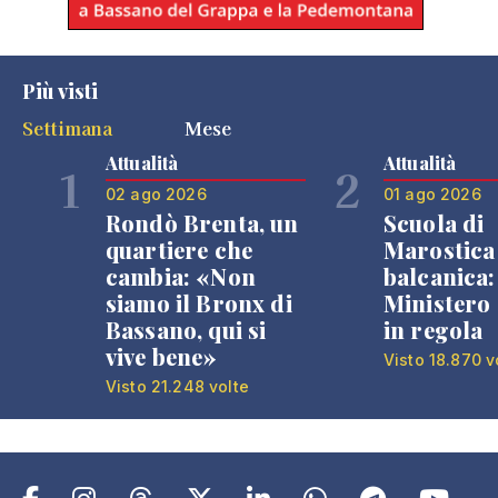
Più visti
Settimana
Mese
Attualità
Attualità
1
2
02 ago 2026
01 ago 2026
Rondò Brenta, un
Scuola di
quartiere che
Marostica 
cambia: «Non
balcanica: 
siamo il Bronx di
Ministero 
Bassano, qui si
in regola
vive bene»
Visto 18.870 v
Visto 21.248 volte