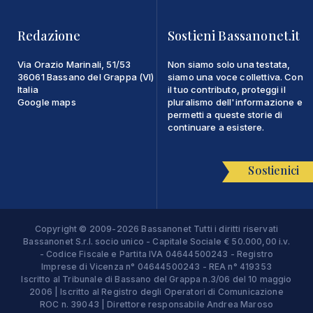
Redazione
Sostieni Bassanonet.it
Via Orazio Marinali, 51/53
Non siamo solo una testata,
36061 Bassano del Grappa (VI)
siamo una voce collettiva. Con
Italia
il tuo contributo, proteggi il
Google maps
pluralismo dell'informazione e
permetti a queste storie di
continuare a esistere.
Sostienici
Copyright © 2009-2026 Bassanonet Tutti i diritti riservati
Bassanonet S.r.l. socio unico - Capitale Sociale € 50.000,00 i.v.
- Codice Fiscale e Partita IVA 04644500243 - Registro
Imprese di Vicenza n° 04644500243 - REA n° 419353
Iscritto al Tribunale di Bassano del Grappa n.3/06 del 10 maggio
2006 | Iscritto al Registro degli Operatori di Comunicazione
ROC n. 39043 | Direttore responsabile Andrea Maroso