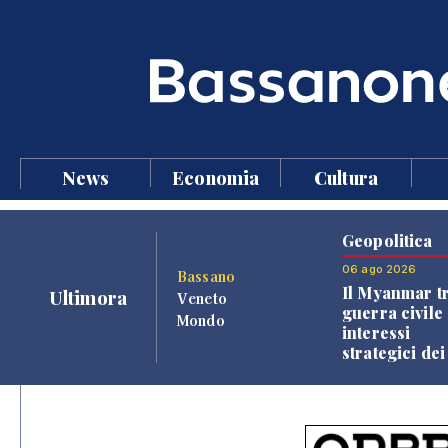
News
Economia
Cultura
Geopolitica
06 ago 2026
Bassano
Il Myanmar tr
Ultimora
Veneto
guerra civile 
Mondo
interessi
strategici dei
Paesi vicini