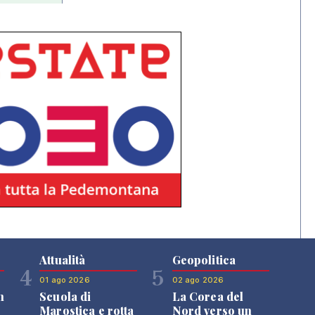
Attualità
Geopolitica
4
5
01 ago 2026
02 ago 2026
n
Scuola di
La Corea del
Marostica e rotta
Nord verso un