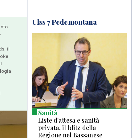
Ulss 7 Pedemontana
onto
o
s, il
roke
l
ologia
l
Sanità
Liste d'attesa e sanità
privata, il blitz della
Regione nel Bassanese