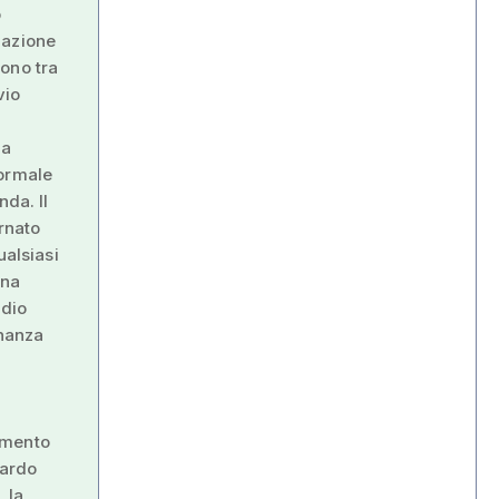
o
lazione
ono tra
vio
da
formale
nda. Il
ernato
ualsiasi
una
idio
inanza
lemento
tardo
 la