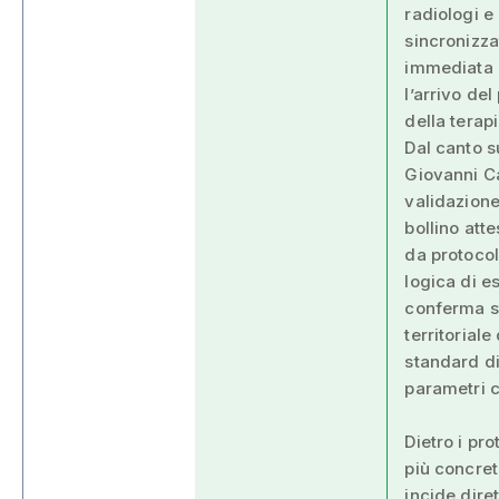
radiologi 
sincronizza
immediata d
l’arrivo de
della terapi
Dal canto s
Giovanni Ca
validazione
bollino att
da protocol
logica di es
conferma st
territorial
standard di
parametri cl
Dietro i pro
più concret
incide dire