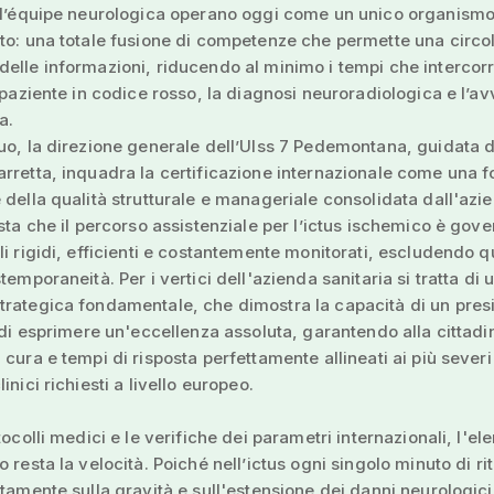
e l’équipe neurologica operano oggi come un unico organism
to: una totale fusione di competenze che permette una circo
elle informazioni, riducendo al minimo i tempi che intercorr
l paziente in codice rosso, la diagnosi neuroradiologica e l’av
a.
uo, la direzione generale dell’Ulss 7 Pedemontana, guidata 
rretta, inquadra la certificazione internazionale come una 
 della qualità strutturale e manageriale consolidata dall'azie
esta che il percorso assistenziale per l’ictus ischemico è gov
li rigidi, efficienti e costantemente monitorati, escludendo q
temporaneità. Per i vertici dell'azienda sanitaria si tratta di 
rategica fondamentale, che dimostra la capacità di un pres
e di esprimere un'eccellenza assoluta, garantendo alla cittad
 cura e tempi di risposta perfettamente allineati ai più severi
inici richiesti a livello europeo.
tocolli medici e le verifiche dei parametri internazionali, l'e
o resta la velocità. Poiché nell’ictus ogni singolo minuto di ri
ttamente sulla gravità e sull'estensione dei danni neurologici,