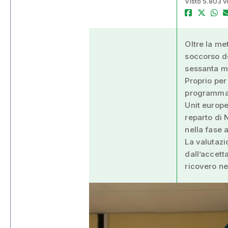
Visto 5.803 v
Oltre la me
soccorso de
sessanta mi
Proprio per
programma i
Unit europe
reparto di 
nella fase 
La valutazi
dall’accett
ricovero ne