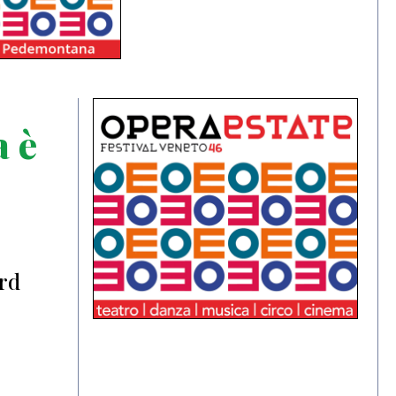
a è
a
ord