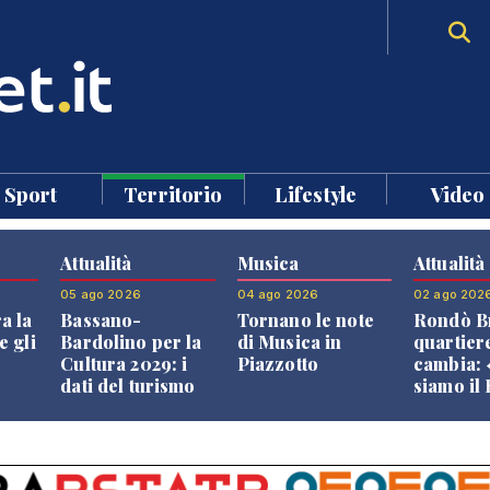
Sport
Territorio
Lifestyle
Video
Attualità
Musica
Attualità
05 ago 2026
04 ago 2026
02 ago 202
a la
Bassano-
Tornano le note
Rondò Br
e gli
Bardolino per la
di Musica in
quartier
Cultura 2029: i
Piazzotto
cambia:
dati del turismo
siamo il
aprono il
Bassano,
confronto veneto
vive ben