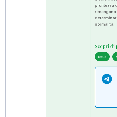
prontezza d
rimangono i
determinare 
normalità.
Scopri di
Ictus