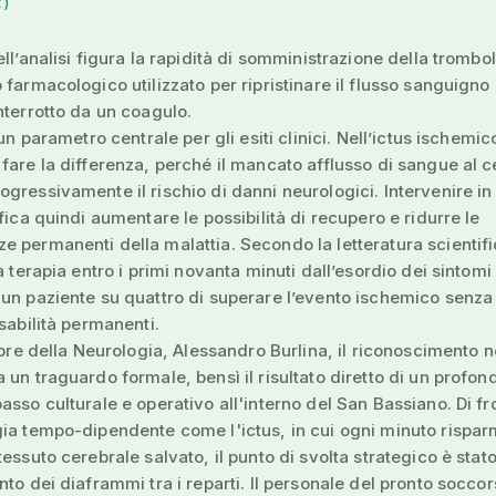
 )
ll’analisi figura la rapidità di somministrazione della trombolis
 farmacologico utilizzato per ripristinare il flusso sanguigno
nterrotto da un coagulo.
 un parametro centrale per gli esiti clinici. Nell’ictus ischemic
fare la differenza, perché il mancato afflusso di sangue al c
gressivamente il rischio di danni neurologici. Intervenire in
ifica quindi aumentare le possibilità di recupero e ridurre le
 permanenti della malattia. Secondo la letteratura scientifi
a terapia entro i primi novanta minuti dall’esordio dei sintomi
un paziente su quattro di superare l’evento ischemico senza
isabilità permanenti.
ttore della Neurologia, Alessandro Burlina, il riconoscimento 
 un traguardo formale, bensì il risultato diretto di un profon
asso culturale e operativo all'interno del San Bassiano. Di fr
ia tempo-dipendente come l'ictus, in cui ogni minuto rispar
tessuto cerebrale salvato, il punto di svolta strategico è stat
nto dei diaframmi tra i reparti. Il personale del pronto soccor