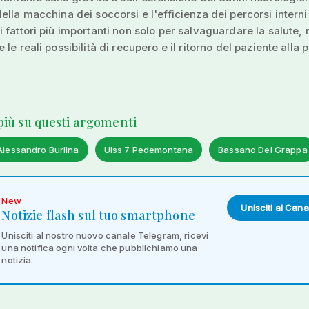
ella macchina dei soccorsi e l'efficienza dei percorsi interni
 fattori più importanti non solo per salvaguardare la salute,
le reali possibilità di recupero e il ritorno del paziente alla 
 più su questi argomenti
Alessandro Burlina
Ulss 7 Pedemontana
Bassano Del Grappa
New
Unisciti al Cana
Notizie flash sul tuo smartphone
Unisciti al nostro nuovo canale Telegram, ricevi
una notifica ogni volta che pubblichiamo una
notizia.