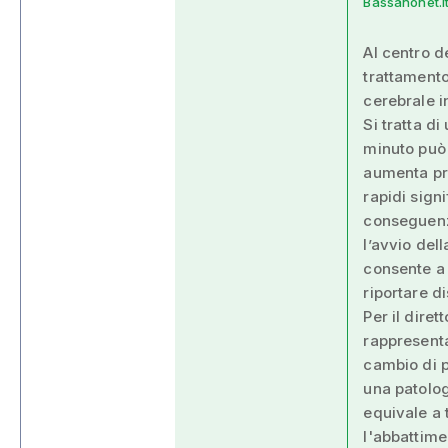
Bassanonet.it
Al centro de
trattamento
cerebrale i
Si tratta di
minuto può 
aumenta pro
rapidi sign
conseguenze
l’avvio dell
consente a 
riportare d
Per il dire
rappresenta
cambio di p
una patolog
equivale a 
l'abbattime