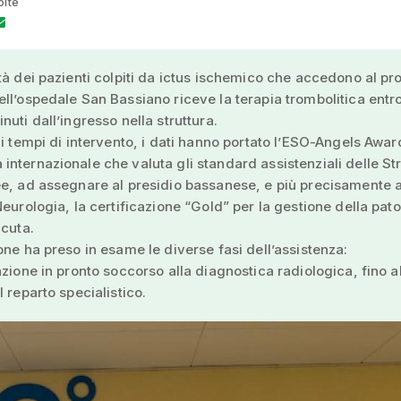
olte
tà dei pazienti colpiti da ictus ischemico che accedono al pr
ll’ospedale San Bassiano riceve la terapia trombolitica entr
nuti dall’ingresso nella struttura.
 i tempi di intervento, i dati hanno portato l’ESO-Angels Award
nternazionale che valuta gli standard assistenziali delle St
e, ad assegnare al presidio bassanese, e più precisamente a
Neurologia, la certificazione “Gold” per la gestione della pat
acuta.
one ha preso in esame le diverse fasi dell’assistenza:
azione in pronto soccorso alla diagnostica radiologica, fino a
l reparto specialistico.