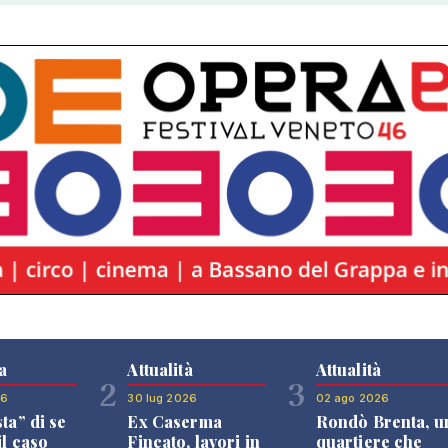
a
Attualità
Attualità
2
3
26
30 lug 2026
02 ago 2026
sta” di se
Ex Caserma
Rondò Brenta, u
il caso
Fincato, lavori in
quartiere che