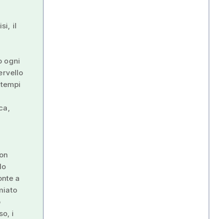
i, il
o ogni
ervello
 tempi
ca,
non
do
onte a
miato
o
so, i