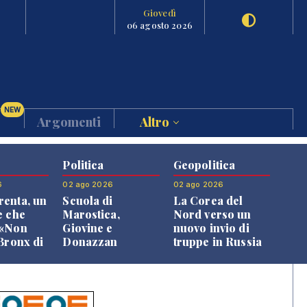
Giovedì
06 agosto 2026
NEW
Argomenti
Altro
Politica
Geopolitica
6
02 ago 2026
02 ago 2026
enta, un
Scuola di
La Corea del
e che
Marostica,
Nord verso un
 «Non
Giovine e
nuovo invio di
 Bronx di
Donazzan
truppe in Russia
 qui si
replicano alle
e»
opposizioni