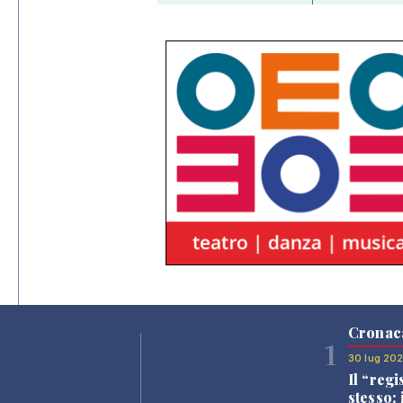
Cronac
1
30 lug 20
Il “regi
stesso: 