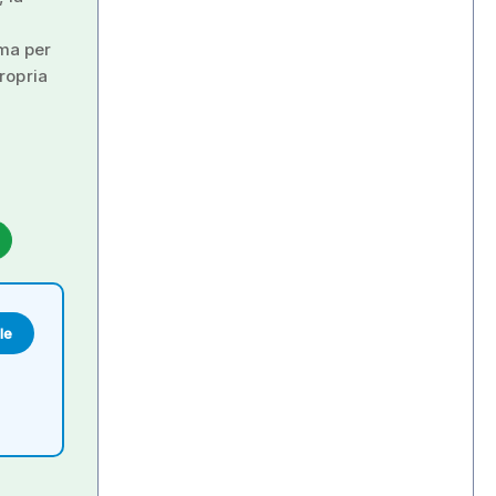
 ma per
propria
le