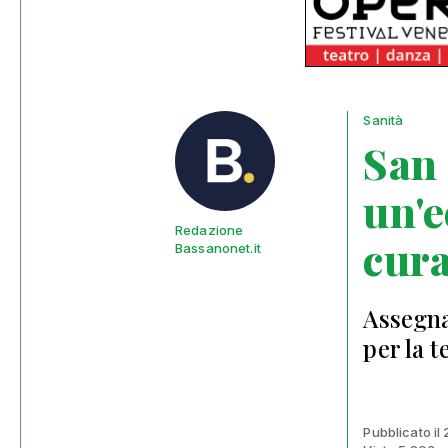
Sanità
San 
un'e
Redazione
cura
Bassanonet.it
Assegna
per la t
Pubblicato il