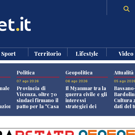
Sport
Territorio
Lifestyle
Video
Politica
Geopolitica
Attualità
07 ago 2026
06 ago 2026
05 ago 202
nale
Provincia di
Il Myanmar tra la
Bassano
Vicenza, oltre 70
guerra civile e gli
Bardolin
sindaci firmano il
interessi
Cultura 2
razione
patto per la "Casa
strategici dei
dati del 
dei Comuni"
Paesi vicini
aprono i
confront