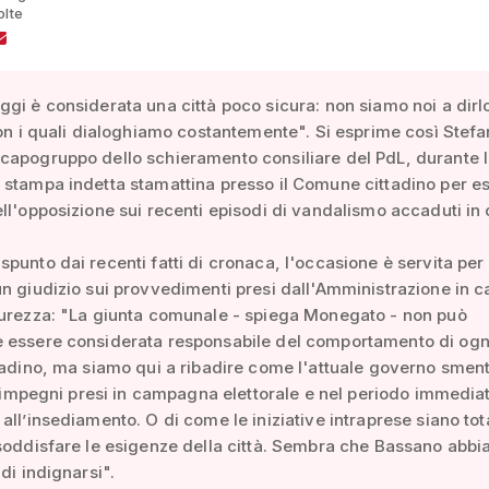
olte
gi è considerata una città poco sicura: non siamo noi a dirlo
con i quali dialoghiamo costantemente". Si esprime così Stef
capogruppo dello schieramento consiliare del PdL, durante 
stampa indetta stamattina presso il Comune cittadino per es
ll'opposizione sui recenti episodi di vandalismo accaduti in 
punto dai recenti fatti di cronaca, l'occasione è servita per
n giudizio sui provvedimenti presi dall'Amministrazione in ca
curezza: "La giunta comunale - spiega Monegato - non può
 essere considerata responsabile del comportamento di ogn
tadino, ma siamo qui a ribadire come l'attuale governo smen
li impegni presi in campagna elettorale e nel periodo immedi
all’insediamento. O di come le iniziative intraprese siano to
soddisfare le esigenze della città. Sembra che Bassano abbi
di indignarsi".