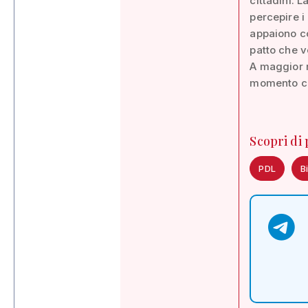
cittadini. 
percepire i
appaiono co
patto che v
A maggior r
momento ci
Scopri di
PDL
B