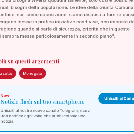
La città bisogna viverla quotidianamente, solo così è possibile
 reali bisogni della popolazione. Le idee della Giunta Comuna
nfuse: noi, come opposizione, siamo disposti a fornire consi
engano messe in pratica iniziative condivise, non imposte dal
agione quando si parla di sicurezza, priorità che in questo
 sembra messa pericolosamente in secondo piano".
 più su questi argomenti
izzotto
Monegato
New
Unisciti al Cana
Notizie flash sul tuo smartphone
Unisciti al nostro nuovo canale Telegram, ricevi
una notifica ogni volta che pubblichiamo una
notizia.