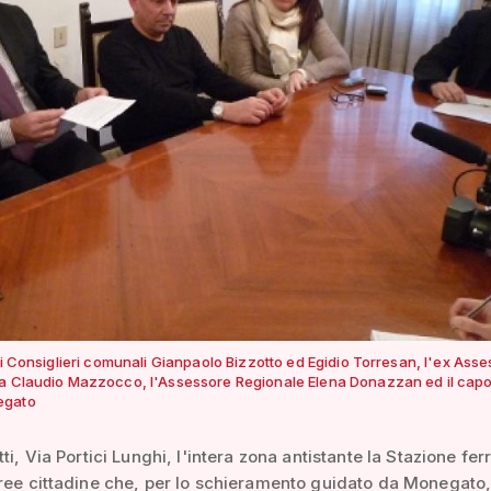
 i Consiglieri comunali Gianpaolo Bizzotto ed Egidio Torresan, l'ex Ass
za Claudio Mazzocco, l'Assessore Regionale Elena Donazzan ed il ca
egato
ti, Via Portici Lunghi, l'intera zona antistante la Stazione ferr
ree cittadine che, per lo schieramento guidato da Monegato