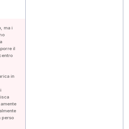
, ma i
ano
la
porre il
centro
rica in
i
tisca
atamente
talmente
a perso