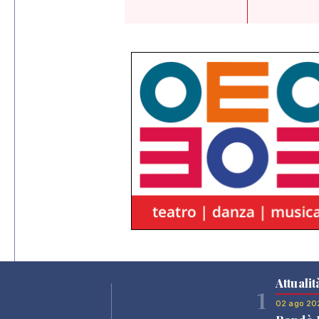
Attualit
1
02 ago 20