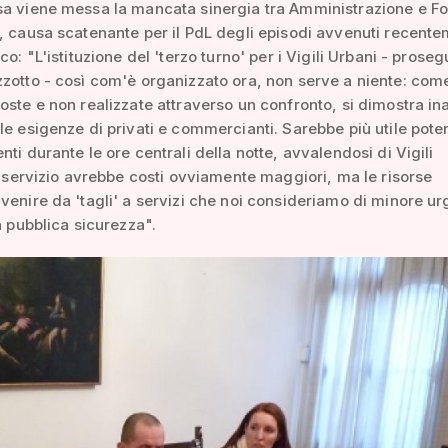
sa viene messa la mancata sinergia tra Amministrazione e F
, causa scatenante per il PdL degli episodi avvenuti recente
co: "L'istituzione del 'terzo turno' per i Vigili Urbani - proseg
zotto - così com'è organizzato ora, non serve a niente: come
oste e non realizzate attraverso un confronto, si dimostra in
le esigenze di privati e commercianti. Sarebbe più utile poten
nti durante le ore centrali della notte, avvalendosi di Vigili
Il servizio avrebbe costi ovviamente maggiori, ma le risorse
venire da 'tagli' a servizi che noi consideriamo di minore u
la pubblica sicurezza".