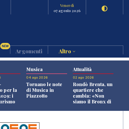
Venerdì
07 agosto 2026
NEW
Argomenti
Altro
Musica
Attualità
6
04 ago 2026
02 ago 2026
-
Tornano le note
Rondò Brenta, un
o per la
di Musica in
quartiere che
029: i
Piazzotto
cambia: «Non
turismo
siamo il Bronx di
l
Bassano, qui si
o veneto
vive bene»