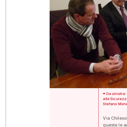
Da sinistra:
alla Sicurez
Stefano Mon
Via Chilesot
queste le a