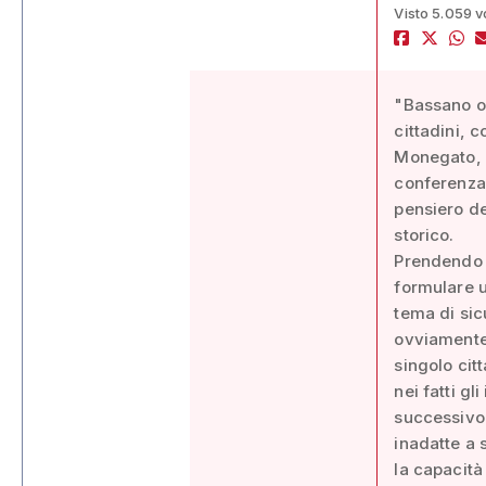
Visto 5.059 v
"Bassano og
cittadini, 
Monegato, 
conferenza 
pensiero de
storico.
Prendendo s
formulare u
tema di si
ovviamente
singolo cit
nei fatti g
successivo 
inadatte a 
la capacità 