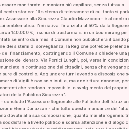
essere monitorate in maniera più capillare, senza tuttavia
il centro storico: "Il sistema di telecamere di cui tanto si parl
ex Assessore alla Sicurezza Claudio Mazzocco - è al centro 
ai emblematica: l'iniziativa, finanziata al 50% dalla Region
circa 140.000 €, rischia di trasformarsi in un boomerang per 
nfatti se entro due mesi il Comune non pubblicherà il bando 
ione dei sistemi di sorveglianza, la Regione potrebbe pretende
e del finanziamento, costringendo il Comune a chiedere una
tuzione del denaro. Via Portici Lunghi, poi, versa in condizion
unciate in continuazione dai cittadini, senza che vengano 
isure di controllo. Aggiungere turni avendo a disposizione 
umero di Vigili è non solo inutile, ma addirittura dannoso, pe
ontenti che rendono impossibile lo svolgimento del proprio 
ratori della Pubblica Sicurezza".
- conclude l'Assessore Regionale alle Politiche dell'Istruzio
zione Elena Donazzan - che tutte queste mancanze dell'attu
ano dovute alla sua composizione, quanto mai eterogenea: t
 soddisfare a livello politico e scarsa attenzione e dialogo c