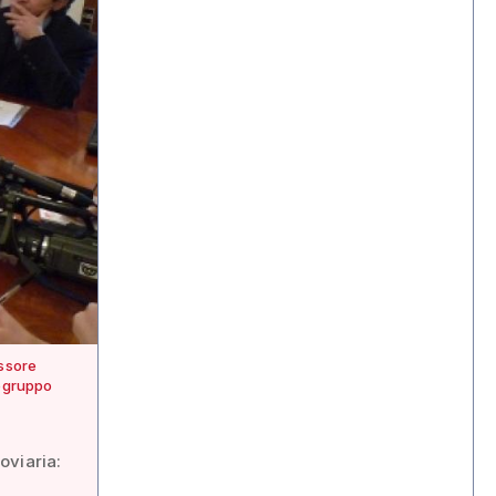
essore
pogruppo
oviaria:
,