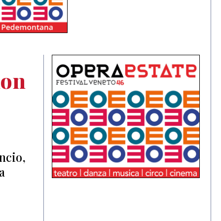
non
ncio,
a