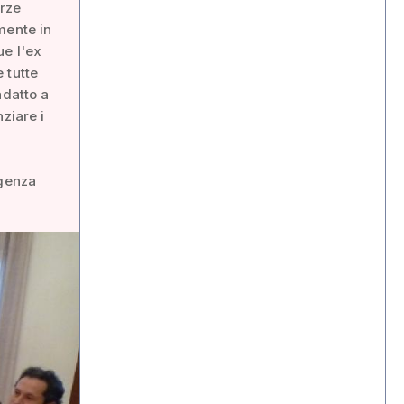
orze
mente in
ue l'ex
 tutte
adatto a
ziare i
rgenza