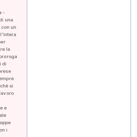
a -
di una
e con un
l'intera
per
re la
 proroga
i di
prese
sempre
rchè si
lavoro
ne e
ale
roppe
on i