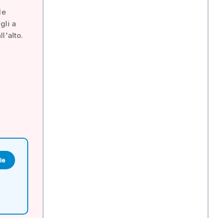
le
gli a
l'alto.
le