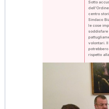
Sotto accu
dell'Ordine
centro stori
Sindaco Biz
le cose imp
soddisfare 
pattugliame
volontari. 
potrebbero 
rispetto al