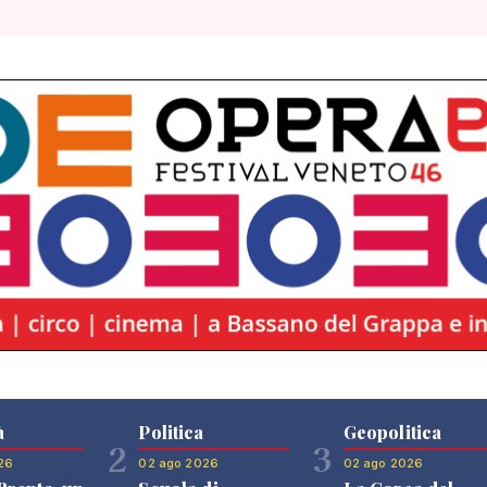
à
Politica
Geopolitica
2
3
26
02 ago 2026
02 ago 2026