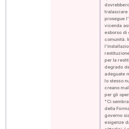
dovrebbero 
tralasciare 
prosegue l'
vicenda ass
esborso di 
comunità. I
l'installaz
restituzion
per la resti
degrado den
adeguate m
lo stesso n
creano malc
per gli ope
"Ci sembra 
della Forma
governo si
esigenze da