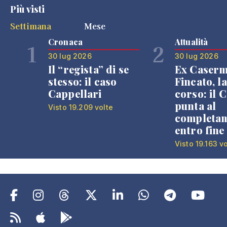
Più visti
Settimana
Mese
Cronaca
Attualità
1
2
30 lug 2026
30 lug 2026
Il “regista” di se
Ex Caser
stesso: il caso
Fincato, la
Cappellari
corso: il
punta al
Visto 19.209 volte
completa
entro fine
Visto 19.163 v