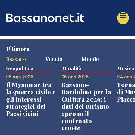
Ultimora
Bassano
Veneto
Mondo
Geopolitica
Attualità
Musica
06 ago 2026
05 ago 2026
04 ago 
Il Myanmar tra
Bassano-
Torna
la guerra civile e
Bardolino per la
di Mus
gli interessi
Cultura 2029: i
Piazz
strategici dei
dati del turismo
Paesi vicini
aprono il
confronto
veneto