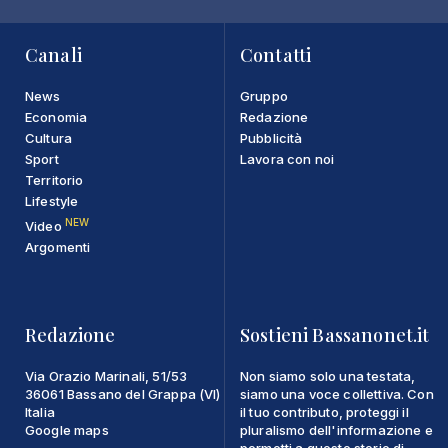
Canali
Contatti
News
Gruppo
Economia
Redazione
Cultura
Pubblicità
Sport
Lavora con noi
Territorio
Lifestyle
NEW
Video
Argomenti
Redazione
Sostieni Bassanonet.it
Via Orazio Marinali, 51/53
Non siamo solo una testata,
36061 Bassano del Grappa (VI)
siamo una voce collettiva. Con
Italia
il tuo contributo, proteggi il
Google maps
pluralismo dell'informazione e
permetti a queste storie di