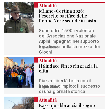
Attualità
Milano-Cortina 2026:
l’esercito pacifico delle
Penne Nere scende in pista
Sono oltre 1.500 i volontari
dell’Associazione Nazionale
Alpini impegnati nel supporto
logistico e nella sicurezza dei
03 feb 2026
Giochi
Attualità
Il Sindaco Finco ringrazia la
città
Piazza Libertà brilla con il
braciere olimpico: il successo
21 gen 2026
di una giornata storica
Attualità
Bassano abbraccia il sogno