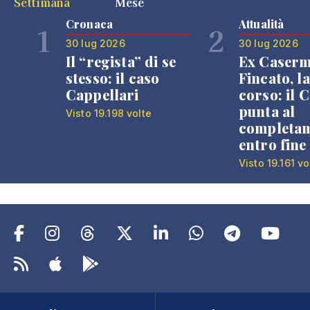
Settimana
Mese
Cronaca
Attualità
1
2
30 lug 2026
30 lug 2026
Il “regista” di se
Ex Caser
stesso: il caso
Fincato, la
Cappellari
corso: il
punta al
Visto 19.198 volte
completa
entro fine
Visto 19.161 vo