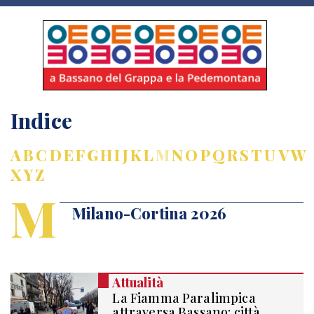
Indice
A
B
C
D
E
F
G
H
I
J
K
L
M
N
O
P
Q
R
S
T
U
V
W
X
Y
Z
M
Milano-Cortina 2026
Attualità
La Fiamma Paralimpica
attraversa Bassano: città