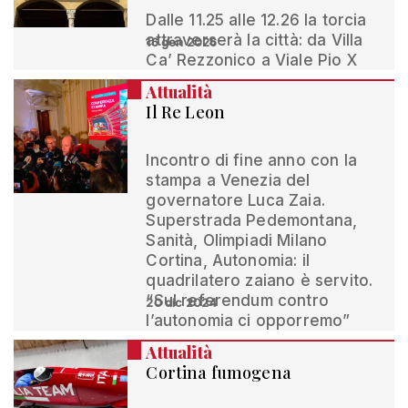
Dalle 11.25 alle 12.26 la torcia
attraverserà la città: da Villa
16 gen 2026
Ca’ Rezzonico a Viale Pio X
Attualità
Il Re Leon
Incontro di fine anno con la
stampa a Venezia del
governatore Luca Zaia.
Superstrada Pedemontana,
Sanità, Olimpiadi Milano
Cortina, Autonomia: il
quadrilatero zaiano è servito.
“Sul referendum contro
20 dic 2024
l’autonomia ci opporremo”
Attualità
Cortina fumogena