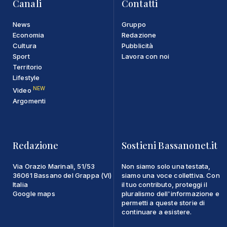
Canali
Contatti
News
Gruppo
Economia
Redazione
Cultura
Pubblicità
Sport
Lavora con noi
Territorio
Lifestyle
NEW
Video
Argomenti
Redazione
Sostieni Bassanonet.it
Via Orazio Marinali, 51/53
Non siamo solo una testata,
36061 Bassano del Grappa (VI)
siamo una voce collettiva. Con
Italia
il tuo contributo, proteggi il
Google maps
pluralismo dell'informazione e
permetti a queste storie di
continuare a esistere.