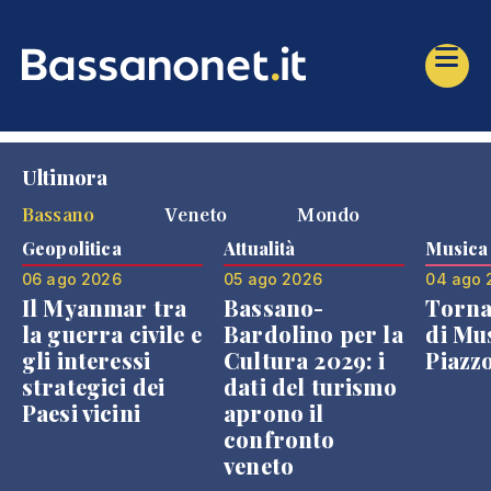
Ultimora
Bassano
Veneto
Mondo
Geopolitica
Attualità
Musica
06 ago 2026
05 ago 2026
04 ago 
Il Myanmar tra
Bassano-
Torna
la guerra civile e
Bardolino per la
di Mus
gli interessi
Cultura 2029: i
Piazz
strategici dei
dati del turismo
Paesi vicini
aprono il
confronto
veneto