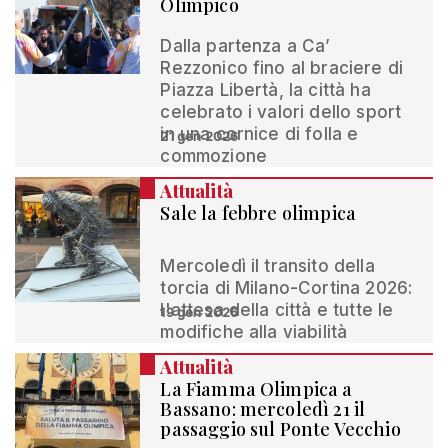
Olimpico
Dalla partenza a Ca’
Rezzonico fino al braciere di
Piazza Libertà, la città ha
celebrato i valori dello sport
in una cornice di folla e
21 gen 2026
commozione
Attualità
Sale la febbre olimpica
Mercoledì il transito della
torcia di Milano-Cortina 2026:
l'attesa della città e tutte le
19 gen 2026
modifiche alla viabilità
Attualità
La Fiamma Olimpica a
Bassano: mercoledì 21 il
passaggio sul Ponte Vecchio