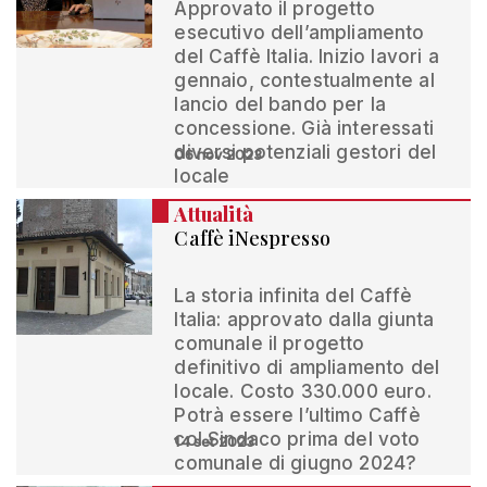
Approvato il progetto
esecutivo dell’ampliamento
del Caffè Italia. Inizio lavori a
gennaio, contestualmente al
lancio del bando per la
concessione. Già interessati
diversi potenziali gestori del
06 nov 2023
locale
Attualità
Caffè iNespresso
La storia infinita del Caffè
Italia: approvato dalla giunta
comunale il progetto
definitivo di ampliamento del
locale. Costo 330.000 euro.
Potrà essere l’ultimo Caffè
col Sindaco prima del voto
14 set 2023
comunale di giugno 2024?