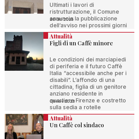
Ultimati i lavori di
ristrutturazione, il Comune
annuncia la pubblicazione
20 dic 2025
dell’avviso nei prossimi giorni
Attualità
Figli di un Caffè minore
Le condizioni dei marciapiedi
di periferia e il futuro Caffè
Italia “accessibile anche per i
disabili”. L’affondo di una
cittadina, figlia di un genitore
anziano residente in
quartiere Firenze e costretto
08 nov 2023
sulla sedia a rotelle
Attualità
Un Caffè col sindaco