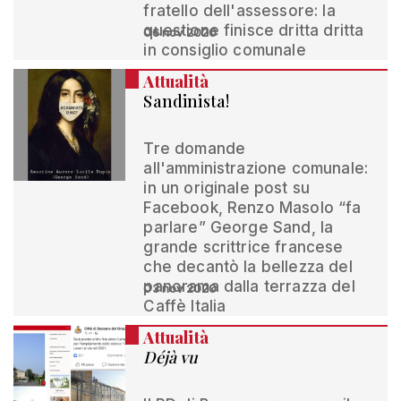
fratello dell'assessore: la
questione finisce dritta dritta
06 nov 2020
in consiglio comunale
Attualità
Sandinista!
Tre domande
all'amministrazione comunale:
in un originale post su
Facebook, Renzo Masolo “fa
parlare” George Sand, la
grande scrittrice francese
che decantò la bellezza del
panorama dalla terrazza del
03 nov 2020
Caffè Italia
Attualità
Déjà vu