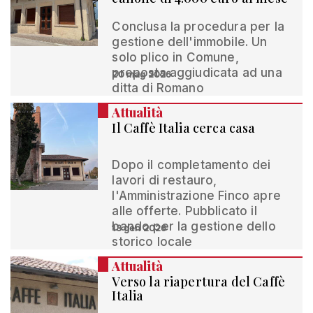
Conclusa la procedura per la
gestione dell'immobile. Un
solo plico in Comune,
proposta aggiudicata ad una
20 mag 2026
ditta di Romano
Attualità
Il Caffè Italia cerca casa
Dopo il completamento dei
lavori di restauro,
l'Amministrazione Finco apre
alle offerte. Pubblicato il
bando per la gestione dello
13 gen 2026
storico locale
Attualità
Verso la riapertura del Caffè
Italia