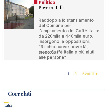
Politica
Povera Italia
Raddoppia lo stanziamento
del Comune per
l'ampliamento del Caffè Italia:
da 220mila a 440mila euro.
Insorgono le opposizioni:
“Rischio nuove povertà,
meno Caffè Italia e più aiuti
31 ott 2020
alle persone”
1
2
Avanti
Correlati
Italia