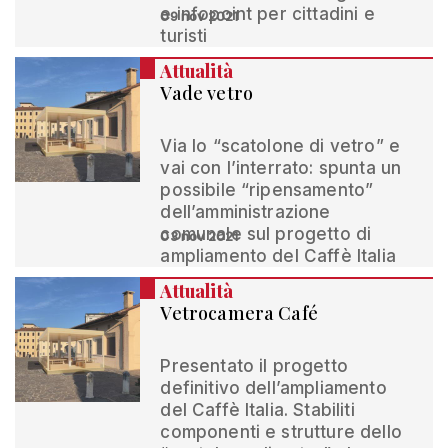
e infopoint per cittadini e
09 nov 2021
turisti
Attualità
Vade vetro
Via lo “scatolone di vetro” e
vai con l’interrato: spunta un
possibile “ripensamento”
dell’amministrazione
comunale sul progetto di
03 nov 2021
ampliamento del Caffè Italia
Attualità
Vetrocamera Café
Presentato il progetto
definitivo dell’ampliamento
del Caffè Italia. Stabiliti
componenti e strutture dello