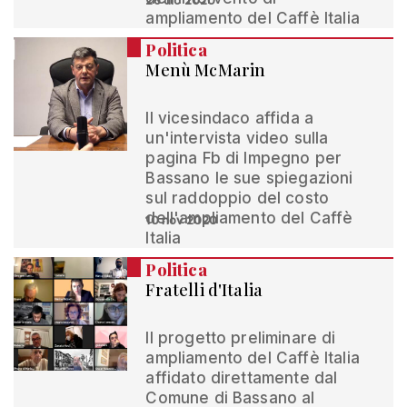
26 dic 2020
ampliamento del Caffè Italia
Politica
Menù McMarin
Il vicesindaco affida a
un'intervista video sulla
pagina Fb di Impegno per
Bassano le sue spiegazioni
sul raddoppio del costo
dell'ampliamento del Caffè
10 nov 2020
Italia
Politica
Fratelli d'Italia
Il progetto preliminare di
ampliamento del Caffè Italia
affidato direttamente dal
Comune di Bassano al