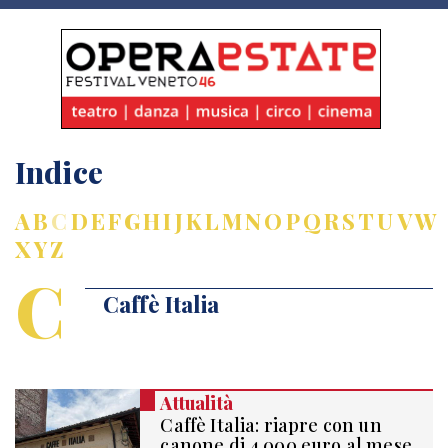
Indice
A
B
C
D
E
F
G
H
I
J
K
L
M
N
O
P
Q
R
S
T
U
V
W
X
Y
Z
C
Caffè Italia
Attualità
Caffè Italia: riapre con un
canone di 4.000 euro al mese