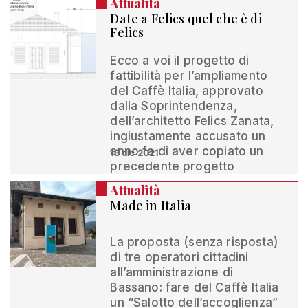
Attualità
Date a Felics quel che è di
Felics
Ecco a voi il progetto di
fattibilità per l’ampliamento
del Caffè Italia, approvato
dalla Soprintendenza,
dell’architetto Felics Zanata,
ingiustamente accusato un
anno fa di aver copiato un
13 dic 2021
precedente progetto
Attualità
Made in Italia
La proposta (senza risposta)
di tre operatori cittadini
all’amministrazione di
Bassano: fare del Caffè Italia
un “Salotto dell’accoglienza”