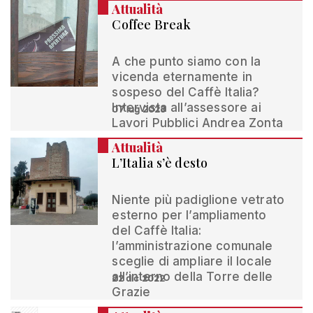
Attualità
Coffee Break
A che punto siamo con la
vicenda eternamente in
sospeso del Caffè Italia?
Intervista all’assessore ai
07 lug 2023
Lavori Pubblici Andrea Zonta
Attualità
L’Italia s’è desto
Niente più padiglione vetrato
esterno per l’ampliamento
del Caffè Italia:
l’amministrazione comunale
sceglie di ampliare il locale
all’interno della Torre delle
22 dic 2022
Grazie