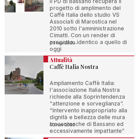
Il PD di Bassano recupera il
progetto di amplimento del
Caffè Italia dello studio VS
Associati di Marostica nel
2010 sotto l'amministrazione
Cimatti. Con un render di
progetto...identico a quello di
03 nov 2020
oggi
Attualità
Caffè Italia Nostra
Ampliamento Caffè Italia:
l'associazione Italia Nostra
richiede alla Soprintendenza
“attenzione e sorveglianza”.
“Intervento inappropriato alla
dignità e bellezza delle mura
trecentesche di Bassano ed
02 nov 2020
eccessivamente impattante”