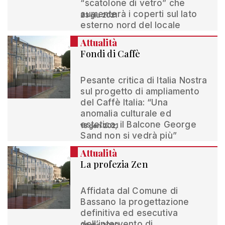
“scatolone di vetro” che
aumenterà i coperti sul lato
23 giu 2021
esterno nord del locale
Attualità
Fondi di Caffè
Pesante critica di Italia Nostra
sul progetto di ampliamento
del Caffè Italia: “Una
anomalia culturale ed
estetica, il Balcone George
18 gen 2021
Sand non si vedrà più”
Attualità
La profezia Zen
Affidata dal Comune di
Bassano la progettazione
definitiva ed esecutiva
dell’intervento di