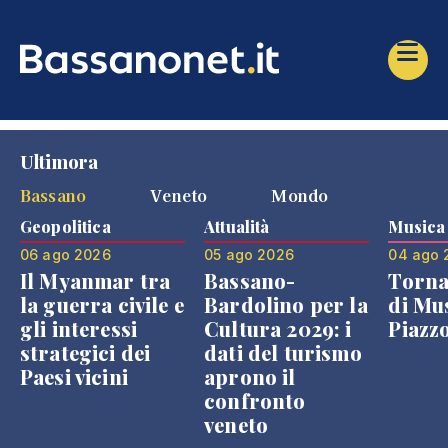
Ultimora
Bassano
Veneto
Mondo
Geopolitica
Attualità
Musica
06 ago 2026
05 ago 2026
04 ago 
Il Myanmar tra
Bassano-
Torna
la guerra civile e
Bardolino per la
di Mus
gli interessi
Cultura 2029: i
Piazz
strategici dei
dati del turismo
Paesi vicini
aprono il
confronto
veneto