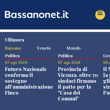
Ultimora
Bassano
Veneto
Mondo
Politica
Politica
Geo
07 ago 2026
07 ago 2026
06 
Futuro Nazionale
Provincia di
Il
conferma il
Vicenza, oltre 70
la 
sostegno
sindaci firmano
gli
all'amministrazione
il patto per la
st
Finco
"Casa dei
Pae
Comuni"