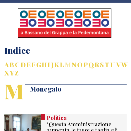
Indice
A
B
C
D
E
F
G
H
I
J
K
L
M
N
O
P
Q
R
S
T
U
V
W
X
Y
Z
M
Monegato
Politica
"Questa Amministrazione
aumenta le tasse e taglia gli