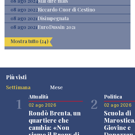
08 ago 2024
Mai dire mais
08 ago 2022
Riccardo Cuor di Cestino
08 ago 2021
Disimpegnata
08 ago 2021
EuroDussin 2021
Mostra tutto (24)
Più visti
Settimana
Mese
Attualità
Politica
1
2
02 ago 2026
02 ago 2026
Rondò Brenta, un
Scuola di
quartiere che
Marostica
cambia: «Non
Giovine e
siamo il Bronx di
Donazzan