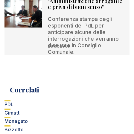
"Amministrazione arrogante
e priva di buon senso"
Conferenza stampa degli
esponenti del PdL per
anticipare alcune delle
interrogazioni che verranno
discusse in Consiglio
28 ott 2009
Comunale.
Correlati
PDL
Cimatti
Monegato
Bizzotto