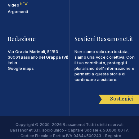
NEW
Video
Argomenti
Redazione
Sostieni Bassanonet.it
Via Orazio Marinali, 51/53
Non siamo solo una testata,
36061 Bassano del Grappa (VI)
siamo una voce collettiva. Con
Italia
il tuo contributo, proteggi il
Google maps
pluralismo dell'informazione e
permetti a queste storie di
continuare a esistere.
Sostienici
Copyright © 2009-2026 Bassanonet Tutti i diritti riservati
Bassanonet S.r.l. socio unico - Capitale Sociale € 50.000,00 i.v.
- Codice Fiscale e Partita IVA 04644500243 - Registro