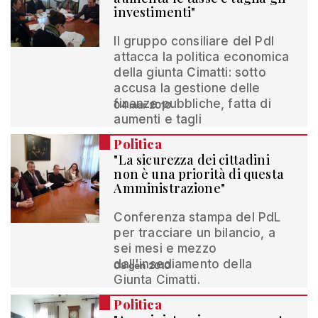
investimenti"
Il gruppo consiliare del Pdl
attacca la politica economica
della giunta Cimatti: sotto
accusa la gestione delle
finanze pubbliche, fatta di
04 mar 2010
aumenti e tagli
Politica
"La sicurezza dei cittadini
non è una priorità di questa
Amministrazione"
Conferenza stampa del PdL
per tracciare un bilancio, a
sei mesi e mezzo
dall'insediamento della
08 gen 2010
Giunta Cimatti.
Politica