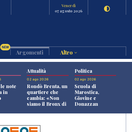
Venerdì
07 agosto 2026
NEW
Argomenti
Altro
Attualità
Politica
6
02 ago 2026
02 ago 2026
le note
Rondò Brenta, un
Scuola di
a in
quartiere che
Marostica,
o
cambia: «Non
Giovine e
siamo il Bronx di
Donazzan
Bassano, qui si
replicano alle
vive bene»
opposizioni