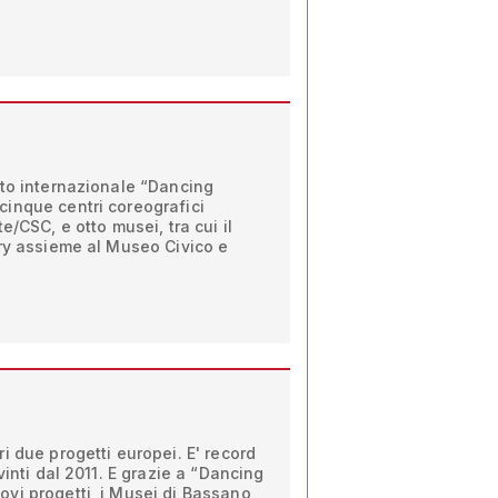
tto internazionale “Dancing
inque centri coreografici
e/CSC, e otto musei, tra cui il
ery assieme al Museo Civico e
i due progetti europei. E' record
vinti dal 2011. E grazie a “Dancing
vi progetti, i Musei di Bassano