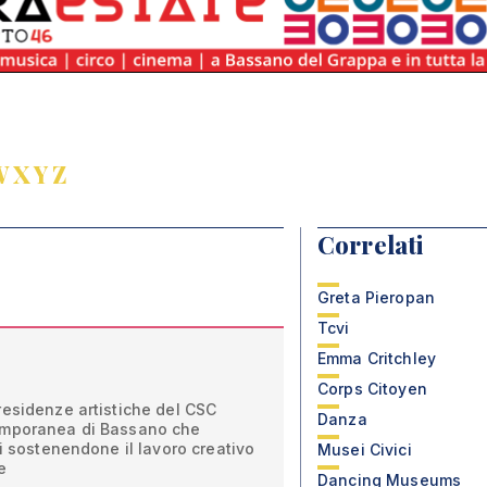
W
X
Y
Z
Correlati
Greta Pieropan
Tcvi
Emma Critchley
Corps Citoyen
residenze artistiche del CSC
Danza
emporanea di Bassano che
ni sostenendone il lavoro creativo
Musei Civici
e
Dancing Museums