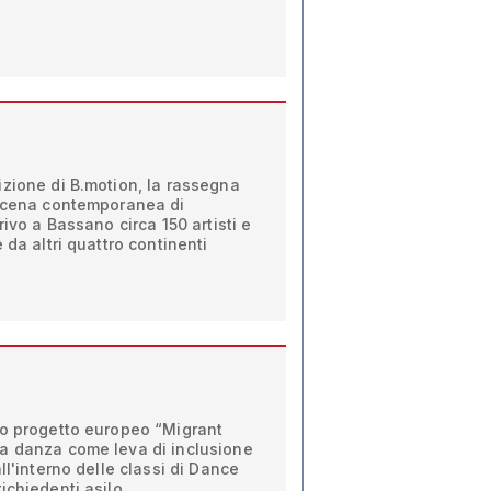
zione di B.motion, la rassegna
 scena contemporanea di
rivo a Bassano circa 150 artisti e
 da altri quattro continenti
so progetto europeo “Migrant
a danza come leva di inclusione
ll'interno delle classi di Dance
ichiedenti asilo