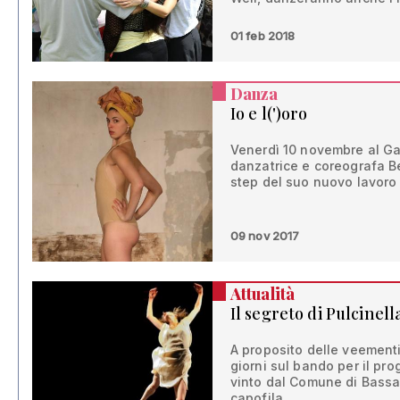
01 feb 2018
Danza
Io e l(')oro
Venerdì 10 novembre al Ga
danzatrice e coreografa Be
step del suo nuovo lavoro
09 nov 2017
Attualità
Il segreto di Pulcinell
A proposito delle veement
giorni sul bando per il pr
vinto dal Comune di Bassa
capofila