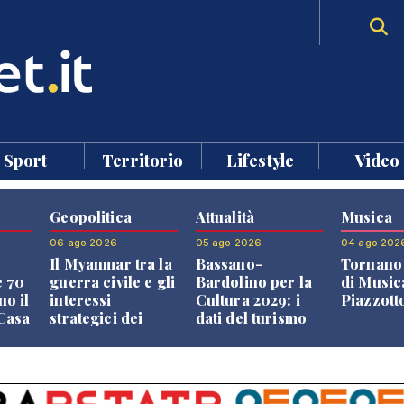
Sport
Territorio
Lifestyle
Video
Geopolitica
Attualità
Musica
06 ago 2026
05 ago 2026
04 ago 202
Il Myanmar tra la
Bassano-
Tornano 
e 70
guerra civile e gli
Bardolino per la
di Music
no il
interessi
Cultura 2029: i
Piazzott
"Casa
strategici dei
dati del turismo
Paesi vicini
aprono il
confronto veneto