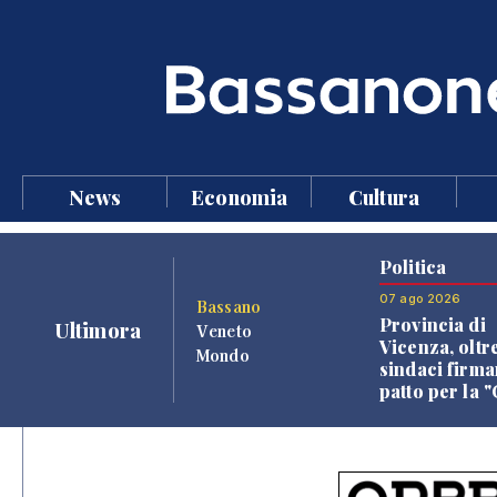
News
Economia
Cultura
Politica
07 ago 2026
Bassano
Provincia di
Ultimora
Veneto
Vicenza, oltr
Mondo
sindaci firma
patto per la 
dei Comuni"