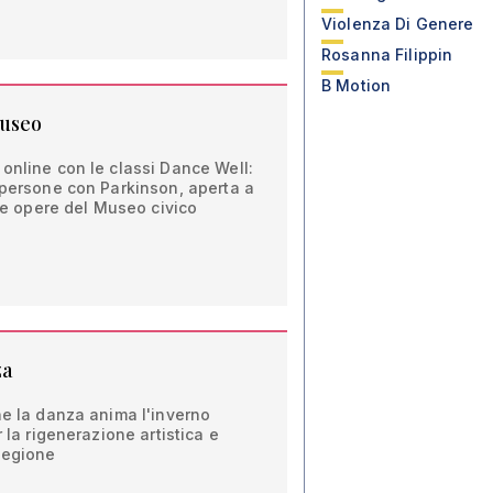
Violenza Di Genere
Rosanna Filippin
B Motion
Museo
online con le classi Dance Well:
 persone con Parkinson, aperta a
 le opere del Museo civico
za
ne la danza anima l'inverno
r la rigenerazione artistica e
Regione