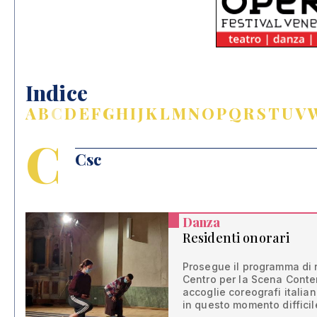
Indice
A
B
C
D
E
F
G
H
I
J
K
L
M
N
O
P
Q
R
S
T
U
V
C
Csc
Danza
Residenti onorari
Prosegue il programma di 
Centro per la Scena Cont
accoglie coreografi italia
in questo momento difficil