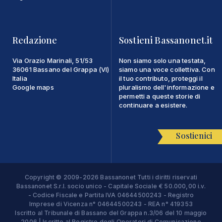
Redazione
Sostieni Bassanonet.it
Via Orazio Marinali, 51/53
Non siamo solo una testata,
36061 Bassano del Grappa (VI)
siamo una voce collettiva. Con
Italia
il tuo contributo, proteggi il
Google maps
pluralismo dell'informazione e
permetti a queste storie di
continuare a esistere.
Sostienici
Copyright © 2009-2026 Bassanonet Tutti i diritti riservati
Bassanonet S.r.l. socio unico - Capitale Sociale € 50.000,00 i.v.
- Codice Fiscale e Partita IVA 04644500243 - Registro
Imprese di Vicenza n° 04644500243 - REA n° 419353
Iscritto al Tribunale di Bassano del Grappa n.3/06 del 10 maggio
2006 | Iscritto al Registro degli Operatori di Comunicazione