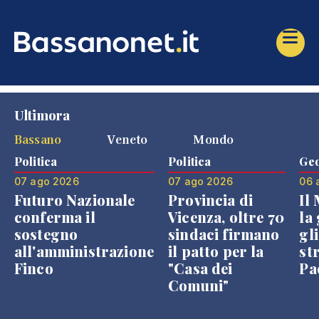
Ultimora
Bassano
Veneto
Mondo
Politica
Politica
Geo
07 ago 2026
07 ago 2026
06 
Futuro Nazionale
Provincia di
Il
conferma il
Vicenza, oltre 70
la 
sostegno
sindaci firmano
gli
all'amministrazione
il patto per la
st
Finco
"Casa dei
Pae
Comuni"