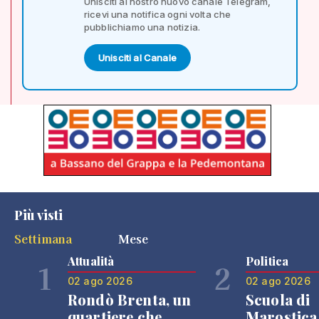
Unisciti al nostro nuovo canale Telegram,
ricevi una notifica ogni volta che
pubblichiamo una notizia.
Unisciti al Canale
Più visti
Settimana
Mese
Attualità
Politica
1
2
02 ago 2026
02 ago 2026
Rondò Brenta, un
Scuola di
quartiere che
Marostica