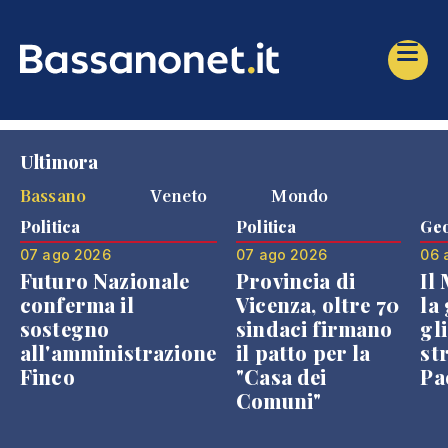
Ultimora
Bassano
Veneto
Mondo
Politica
Politica
Geo
07 ago 2026
07 ago 2026
06 
Futuro Nazionale
Provincia di
Il
conferma il
Vicenza, oltre 70
la 
sostegno
sindaci firmano
gli
all'amministrazione
il patto per la
st
Finco
"Casa dei
Pae
Comuni"