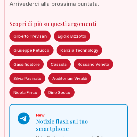
Arrivederci alla prossima puntata.
Scopri di più su questi argomenti
Gilberto Trevisan
Egidio Bizzotto
Giuseppe Petucco
Karizia Technology
Gassificatore
Cassola
Rossano Veneto
Silvia Pasinato
Auditorium Vivaldi
Nicola Finco
Dino Secco
New
Notizie flash sul tuo
smartphone