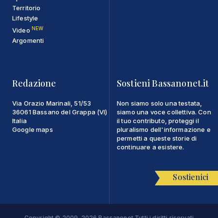
Territorio
Lifestyle
NEW
Video
Argomenti
Redazione
Sostieni Bassanonet.it
Via Orazio Marinali, 51/53
Non siamo solo una testata,
36061 Bassano del Grappa (VI)
siamo una voce collettiva. Con
Italia
il tuo contributo, proteggi il
Google maps
pluralismo dell'informazione e
permetti a queste storie di
continuare a esistere.
Sostienici
Copyright © 2009-2026 Bassanonet Tutti i diritti riservati