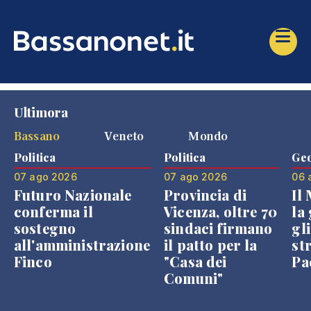
Ultimora
Bassano
Veneto
Mondo
Politica
Politica
Geo
07 ago 2026
07 ago 2026
06 
Futuro Nazionale
Provincia di
Il
conferma il
Vicenza, oltre 70
la 
sostegno
sindaci firmano
gli
all'amministrazione
il patto per la
st
Finco
"Casa dei
Pae
Comuni"