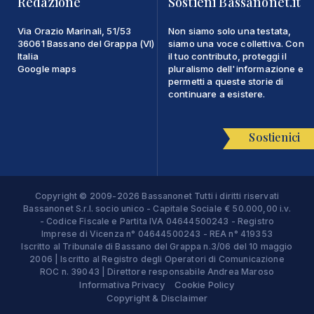
Redazione
Sostieni Bassanonet.it
Via Orazio Marinali, 51/53
Non siamo solo una testata,
36061 Bassano del Grappa (VI)
siamo una voce collettiva. Con
Italia
il tuo contributo, proteggi il
Google maps
pluralismo dell'informazione e
permetti a queste storie di
continuare a esistere.
Sostienici
Copyright © 2009-2026 Bassanonet Tutti i diritti riservati
Bassanonet S.r.l. socio unico - Capitale Sociale € 50.000,00 i.v.
- Codice Fiscale e Partita IVA 04644500243 - Registro
Imprese di Vicenza n° 04644500243 - REA n° 419353
Iscritto al Tribunale di Bassano del Grappa n.3/06 del 10 maggio
2006 | Iscritto al Registro degli Operatori di Comunicazione
ROC n. 39043 | Direttore responsabile Andrea Maroso
Informativa Privacy
Cookie Policy
Copyright & Disclaimer