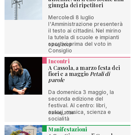
giungla dei ripetitori
Mercoledì 8 luglio
l'Amministrazione presenterà
il testo ai cittadini. Nel mirino
la tutela di scuole e impianti
sportivi prima del voto in
02 lug 2026
Consiglio
Incontri
A Cassola, a marzo festa dei
fiori e a maggio
Petali di
parole
Da domenica 3 maggio, la
seconda edizione del
festival. Al centro: libri,
autori, musica, scienza e
02 mag 2026
socialità
Manifestazioni