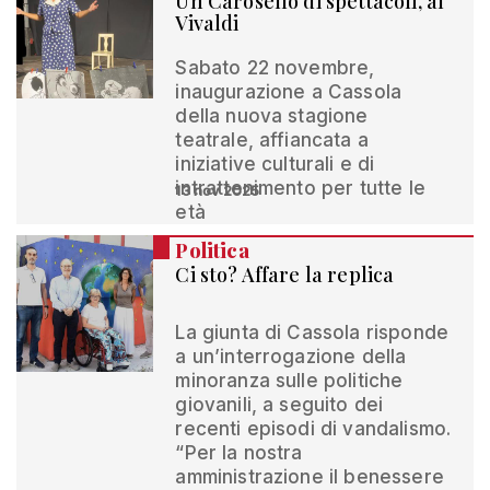
Un Carosello di spettacoli, al
Vivaldi
Sabato 22 novembre,
inaugurazione a Cassola
della nuova stagione
teatrale, affiancata a
iniziative culturali e di
intrattenimento per tutte le
13 nov 2025
età
Politica
Ci sto? Affare la replica
La giunta di Cassola risponde
a un’interrogazione della
minoranza sulle politiche
giovanili, a seguito dei
recenti episodi di vandalismo.
“Per la nostra
amministrazione il benessere