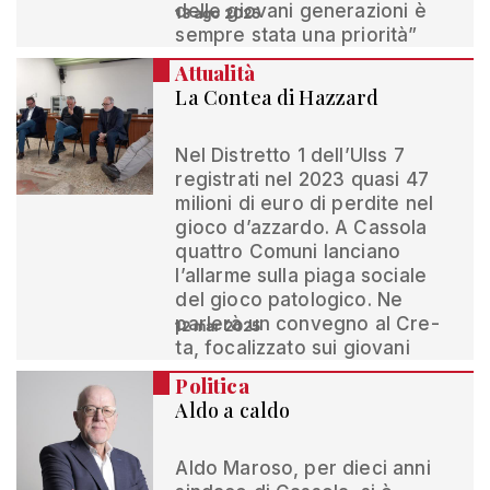
delle giovani generazioni è
13 ago 2025
sempre stata una priorità”
Attualità
La Contea di Hazzard
Nel Distretto 1 dell’Ulss 7
registrati nel 2023 quasi 47
milioni di euro di perdite nel
gioco d’azzardo. A Cassola
quattro Comuni lanciano
l’allarme sulla piaga sociale
del gioco patologico. Ne
parlerà un convegno al Cre-
12 mar 2025
ta, focalizzato sui giovani
Politica
Aldo a caldo
Aldo Maroso, per dieci anni