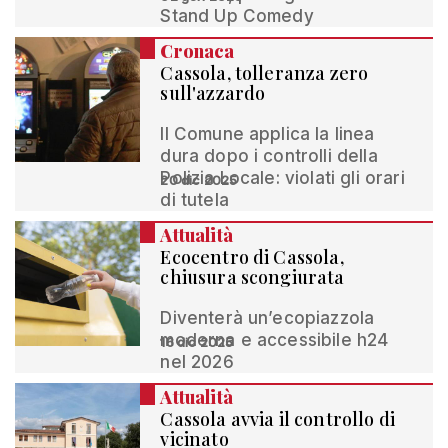
Stand Up Comedy
Cronaca
Cassola, tolleranza zero
sull'azzardo
Il Comune applica la linea
dura dopo i controlli della
Polizia Locale: violati gli orari
20 dic 2025
di tutela
Attualità
Ecocentro di Cassola,
chiusura scongiurata
Diventerà un’ecopiazzola
moderna e accessibile h24
16 dic 2025
nel 2026
Attualità
Cassola avvia il controllo di
vicinato