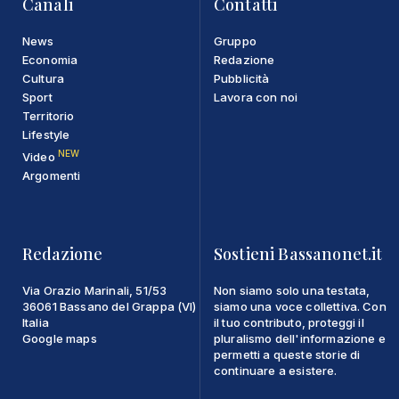
Canali
Contatti
News
Gruppo
Economia
Redazione
Cultura
Pubblicità
Sport
Lavora con noi
Territorio
Lifestyle
NEW
Video
Argomenti
Redazione
Sostieni Bassanonet.it
Via Orazio Marinali, 51/53
Non siamo solo una testata,
36061 Bassano del Grappa (VI)
siamo una voce collettiva. Con
Italia
il tuo contributo, proteggi il
Google maps
pluralismo dell'informazione e
permetti a queste storie di
continuare a esistere.