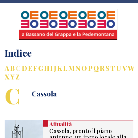
Indice
A
B
C
D
E
F
G
H
I
J
K
L
M
N
O
P
Q
R
S
T
U
V
W
X
Y
Z
C
Cassola
Attualità
Cassola, pronto il piano
antenne: un freno locale alla