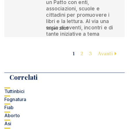
un Patto con enti,
associazioni, scuole e
cittadini per promuovere i
libri e la lettura. Al via una
serie di eventi, incontri e di
15 gen 2025
tante iniziative a tema
1
2
3
Avanti
Correlati
Tuttinbici
Fognatura
Fiab
Aborto
Asi