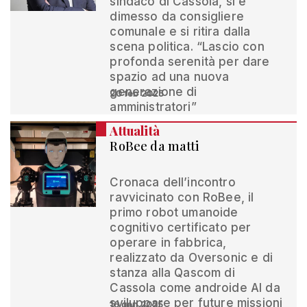
sindaco di Cassola, si è
dimesso da consigliere
comunale e si ritira dalla
scena politica. “Lascio con
profonda serenità per dare
spazio ad una nuova
generazione di
20 feb 2025
amministratori”
Attualità
RoBee da matti
Cronaca dell’incontro
ravvicinato con RoBee, il
primo robot umanoide
cognitivo certificato per
operare in fabbrica,
realizzato da Oversonic e di
stanza alla Qascom di
Cassola come androide AI da
sviluppare per future missioni
16 gen 2025