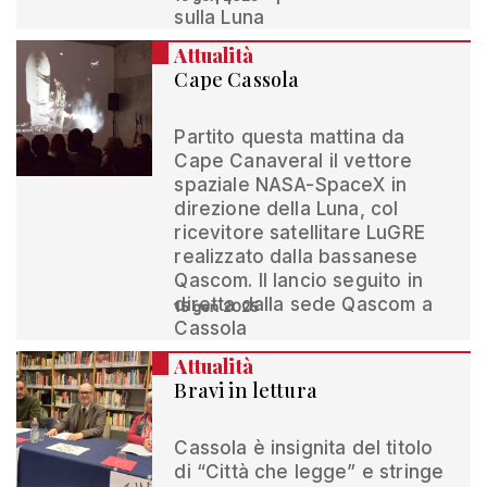
sulla Luna
Attualità
Cape Cassola
Partito questa mattina da
Cape Canaveral il vettore
spaziale NASA-SpaceX in
direzione della Luna, col
ricevitore satellitare LuGRE
realizzato dalla bassanese
Qascom. Il lancio seguito in
diretta dalla sede Qascom a
15 gen 2025
Cassola
Attualità
Bravi in lettura
Cassola è insignita del titolo
di “Città che legge” e stringe