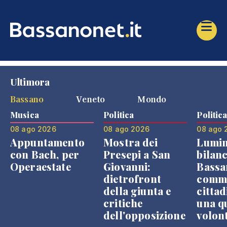
Ultimora
Bassano
Veneto
Mondo
Musica
Politica
Politic
08 ago 2026
08 ago 2026
08 ago 
Appuntamento
Mostra dei
Lumin
con Bach, per
Presepi a San
bilanc
Operaestate
Giovanni:
Bassa
dietrofront
comme
della giunta e
cittad
critiche
una q
dell'opposizione
volon