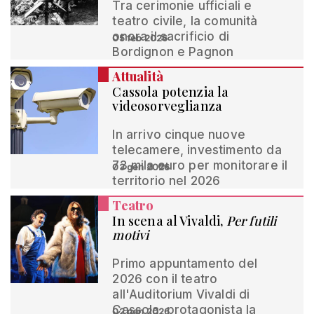
Tra cerimonie ufficiali e
teatro civile, la comunità
onora il sacrificio di
05 feb 2026
Bordignon e Pagnon
Attualità
Cassola potenzia la
videosorveglianza
In arrivo cinque nuove
telecamere, investimento da
73 mila euro per monitorare il
03 gen 2026
territorio nel 2026
Teatro
In scena al Vivaldi,
Per futili
motivi
Primo appuntamento del
2026 con il teatro
all'Auditorium Vivaldi di
Cassola, protagonista la
02 gen 2026