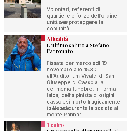
Volontari, referenti di
quartiere e forze dell’ordine
uniti per proteggere la
10 dic 2025
comunità
Attualità
L’ultimo saluto a Stefano
Farronato
Fissata per mercoledì 19
novembre alle 15.30
all’Auditorium Vivaldi di San
Giuseppe di Cassola la
cerimonia funebre, in forma
laica, dell’alpinista di origini
cassolesi morto tragicamente
in Nepal durante la scalata al
17 nov 2025
monte Panbari
Teatro