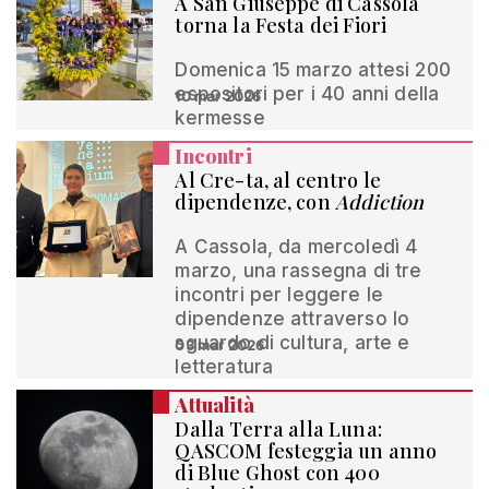
A San Giuseppe di Cassola
torna la Festa dei Fiori
Domenica 15 marzo attesi 200
espositori per i 40 anni della
10 mar 2026
kermesse
Incontri
Al Cre-ta, al centro le
dipendenze, con
Addiction
A Cassola, da mercoledì 4
marzo, una rassegna di tre
incontri per leggere le
dipendenze attraverso lo
sguardo di cultura, arte e
03 mar 2026
letteratura
Attualità
Dalla Terra alla Luna:
QASCOM festeggia un anno
di Blue Ghost con 400