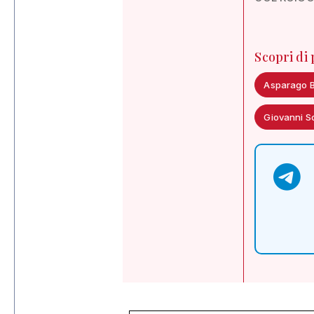
Scopri di
Asparago B
Giovanni S