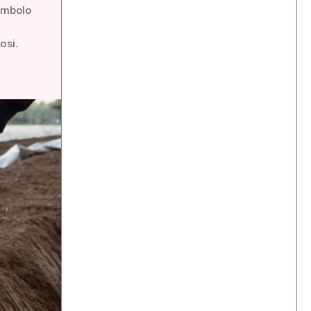
simbolo
osi.