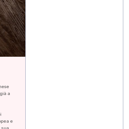
anese
già a
i
ropea e
a sua