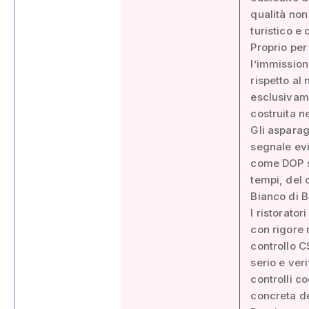
qualità non
turistico e
Proprio per
l’immission
rispetto al
esclusivame
costruita n
Gli asparag
segnale evi
come DOP si
tempi, del 
Bianco di B
I ristorator
con rigore 
controllo C
serio e ver
controlli co
concreta d