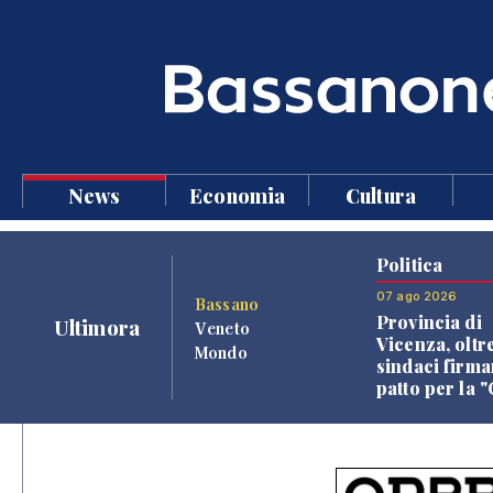
News
Economia
Cultura
Politica
07 ago 2026
Bassano
Provincia di
Ultimora
Veneto
Vicenza, oltr
Mondo
sindaci firma
patto per la 
dei Comuni"