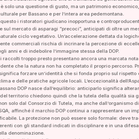
 è solo una questione di gusto, ma un patrimonio economico
 culturale per Bassano e per l’intera area pedemontana.
 questo i ristoratori giudicano inopportuna e controproducen
e sul mercato di asparagi “precoci”, anticipati di oltre un me
 naturale ciclo vegetativo. Un’accelerazione dettata da logich
nte commerciali rischia di incrinare la percezione di eccel
egli anni e di indebolire l’immagine stessa della DOP.
i raccolti troppo presto presentano ancora una marcata nota
dente che la natura non ha completato il proprio percorso. Pr
gnifica forzare un’identità che si fonda proprio sul rispetto 
clima e delle pratiche agricole locali. L’eccezionalità dell’As
assano DOP nasce dall’equilibrio: anticiparlo significa alterar
i del territorio chiedono quindi che la tutela della qualità sia 
non solo dal Consorzio di Tutela, ma anche dall’organismo di
SQA, affinché il marchio DOP continui a rappresentare un i
ificabile. La protezione non può essere solo formale: deve tra
erenti con gli standard indicati in disciplinare e in una difesa
ella denominazione.