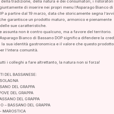
o della tradizione, della natura e dei consumatori, i ristorator
iuntamente di inserire nei propri menu l’Asparago Bianco di
 a partire dal 19 marzo, data che storicamente segna l’avvi
 che garantisce un prodotto maturo, armonico e pienamente
delle sue caratteristiche.
e assunta non è contro qualcuno, ma a favore del territorio.
’Asparago Bianco di Bassano DOP significa difendere la credi
 la sua identità gastronomica e il valore che questo prodott
er l’intera comunità.
tti i colleghi a fare altrettanto, la natura non si forza!
NTI DEL BASSANESE:
 SOLAGNA
ASSANO DEL GRAPPA
 POVE DEL GRAPPA
 BASSANO DEL GRAPPA
O – BASSANO DEL GRAPPA
 - MAROSTICA