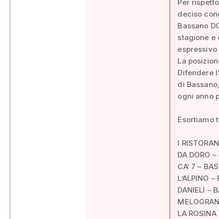
Per rispett
deciso cong
Bassano DOP
stagione e
espressivo 
La posizion
Difendere l
di Bassano,
ogni anno p
Esortiamo tu
I RISTORA
DA DORO –
CA’ 7 – B
L’ALPINO –
DANIELI –
MELOGRAN
LA ROSINA