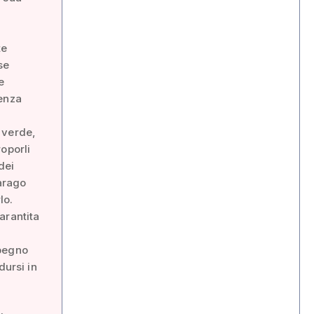
,
te
se
e
lenza
 verde,
oporli
dei
parago
lo.
garantita
mpegno
dursi in