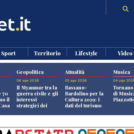
Sport
Territorio
Lifestyle
Video
Geopolitica
Attualità
Musica
06 ago 2026
05 ago 2026
04 ago 202
Il Myanmar tra la
Bassano-
Tornano 
e 70
guerra civile e gli
Bardolino per la
di Music
no il
interessi
Cultura 2029: i
Piazzott
"Casa
strategici dei
dati del turismo
Paesi vicini
aprono il
confronto veneto