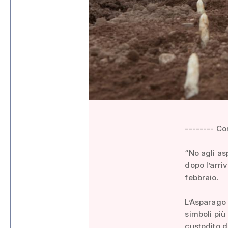
-------- C
“No agli as
dopo l’arri
febbraio.
L’Asparago 
simboli più 
custodito d