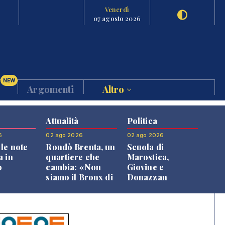
Venerdì
07 agosto 2026
NEW
Argomenti
Altro
Attualità
Politica
6
02 ago 2026
02 ago 2026
le note
Rondò Brenta, un
Scuola di
a in
quartiere che
Marostica,
o
cambia: «Non
Giovine e
siamo il Bronx di
Donazzan
Bassano, qui si
replicano alle
vive bene»
opposizioni