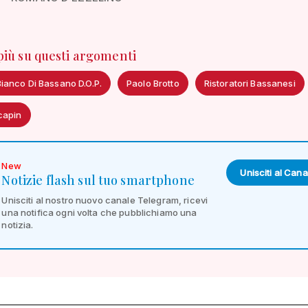
 più su questi argomenti
ianco Di Bassano D.O.P.
Paolo Brotto
Ristoratori Bassanesi
capin
New
Unisciti al Cana
Notizie flash sul tuo smartphone
Unisciti al nostro nuovo canale Telegram, ricevi
una notifica ogni volta che pubblichiamo una
notizia.