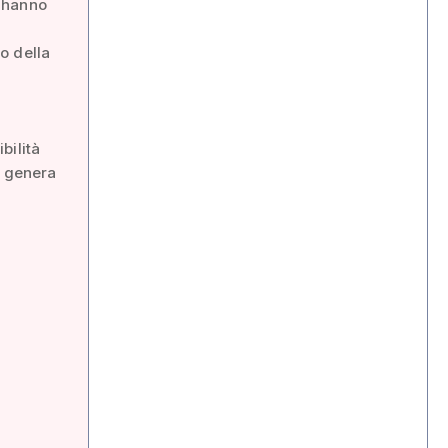
i hanno
o della
bilità
o genera