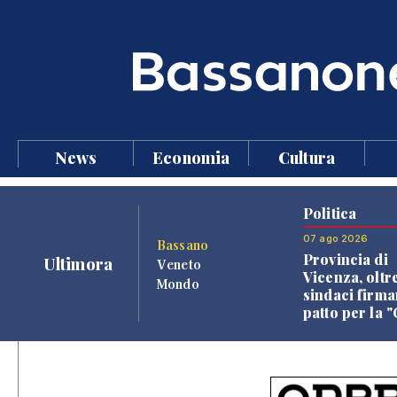
News
Economia
Cultura
Politica
07 ago 2026
Bassano
Provincia di
Ultimora
Veneto
Vicenza, oltr
Mondo
sindaci firma
patto per la 
dei Comuni"