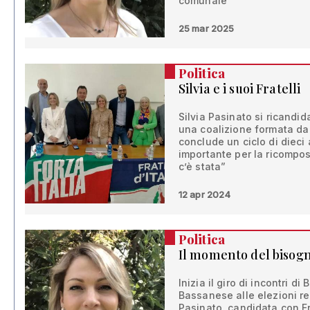
comunale”
25 mar 2025
Politica
Silvia e i suoi Fratelli
Silvia Pasinato si ricandid
una coalizione formata da Fr
conclude un ciclo di dieci
importante per la ricompo
c’è stata”
12 apr 2024
Politica
Il momento del bisog
Inizia il giro di incontri d
Bassanese alle elezioni reg
Pasinato, candidata con Fra