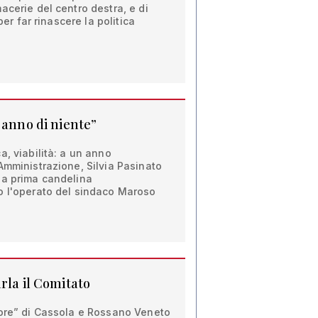
acerie del centro destra, e di
per far rinascere la politica
 anno di niente”
a, viabilità: a un anno
Amministrazione, Silvia Pasinato
la prima candelina
o l'operato del sindaco Maroso
rla il Comitato
tore” di Cassola e Rossano Veneto