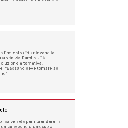
a Pasinato (FdI) rilevano la
otatoria via Parolini-Cà
oluzione alternativa.
le: “Bassano deve tornare ad
ano”
neto
omia veneta per riprendere in
A un convegno promosso a