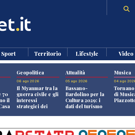
Sport
Territorio
Lifestyle
Video
Geopolitica
Attualità
Musica
06 ago 2026
05 ago 2026
04 ago 202
Il Myanmar tra la
Bassano-
Tornano 
e 70
guerra civile e gli
Bardolino per la
di Music
no il
interessi
Cultura 2029: i
Piazzott
"Casa
strategici dei
dati del turismo
Paesi vicini
aprono il
confronto veneto