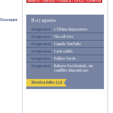
Il 07 agosto
 Giuseppe
07 ago 2025
L’Ultimo Imperatore
07 ago 2025
Via col veto
07 ago 2024
Canale YouTube
07 ago 2024
Caos caldo
07 ago 2023
Pollice Verde
07 ago 2023
Sahara Occidentale, un
conflitto dimenticato
Mostra tutto (23)