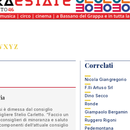
W
X
Y
Z
Correlati
Nicola Giangregorio
F.lli Artuso Srl
Dino Secco
via
Ronde
si è dimessa dal consiglio
Giampaolo Bergamin
liere Stelio Carletto. “Faccio un
 consiglieri di minoranza e saluto
Ruggero Rigoni
i componenti dell’attuale consiglio
Pedemontana