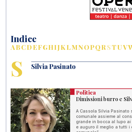
Indice
A
B
C
D
E
F
G
H
I
J
K
L
M
N
O
P
Q
R
S
T
U
V
S
Silvia Pasinato
Politica
Dimissioni burro e Sil
A Cassola Silvia Pasinato 
comunale assieme al consig
grande in bocca al lupo ai
e auguro il meglio a tutti 