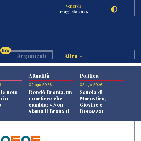
Venerdì
07 agosto 2026
NEW
Argomenti
Altro
Attualità
Politica
6
02 ago 2026
02 ago 2026
le note
Rondò Brenta, un
Scuola di
a in
quartiere che
Marostica,
o
cambia: «Non
Giovine e
siamo il Bronx di
Donazzan
Bassano, qui si
replicano alle
vive bene»
opposizioni