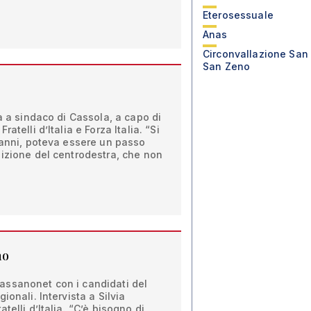
Eterosessuale
Anas
Circonvallazione San
San Zeno
a a sindaco di Cassola, a capo di
atelli d’Italia e Forza Italia. “Si
 anni, poteva essere un passo
sizione del centrodestra, che non
no
i Bassanonet con i candidati del
ionali. Intervista a Silvia
telli d’Italia. “C’è bisogno di