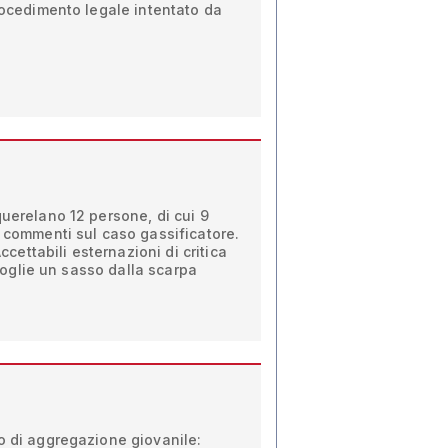
procedimento legale intentato da
querelano 12 persone, di cui 9
i commenti sul caso gassificatore.
Accettabili esternazioni di critica
i toglie un sasso dalla scarpa
o di aggregazione giovanile: