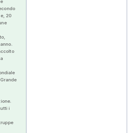
le
Secondo
ne, 20
cune
to,
'anno.
accolto
la
ondiale
a Grande
zione.
tti i
truppe