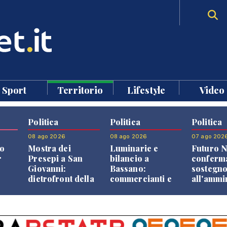
Sport
Territorio
Lifestyle
Video
Politica
Politica
Politica
08 ago 2026
08 ago 2026
07 ago 202
o
Mostra dei
Luminarie e
Futuro N
r
Presepi a San
bilancio a
conferma
Giovanni:
Bassano:
sostegn
dietrofront della
commercianti e
all'ammi
giunta e critiche
cittadini verso
Finco
dell'opposizione
una quota
volontaria