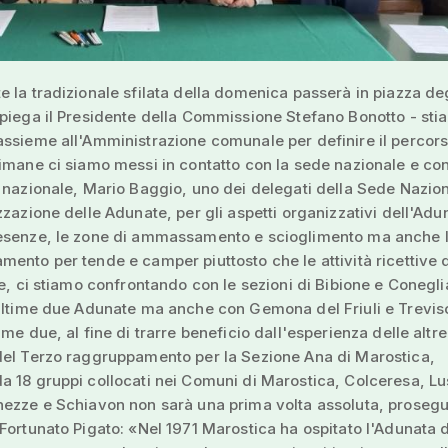
 la tradizionale sfilata della domenica passerà in piazza deg
piega il Presidente della Commissione Stefano Bonotto - sti
ssieme all'Amministrazione comunale per definire il percors
imane ci siamo messi in contatto con la sede nazionale e con 
 nazionale, Mario Baggio, uno dei delegati della Sede Nazio
zzazione delle Adunate, per gli aspetti organizzativi dell'Adu
esenze, le zone di ammassamento e scioglimento ma anche 
ento per tende e camper piuttosto che le attività ricettive 
re, ci stiamo confrontando con le sezioni di Bibione e Conegl
ultime due Adunate ma anche con Gemona del Friuli e Trevis
me due, al fine di trarre beneficio dall'esperienza delle altre 
del Terzo raggruppamento per la Sezione Ana di Marostica,
 18 gruppi collocati nei Comuni di Marostica, Colceresa, Lu
ezze e Schiavon non sarà una prima volta assoluta, prosegue
Fortunato Pigato: «Nel 1971 Marostica ha ospitato l'Adunata 