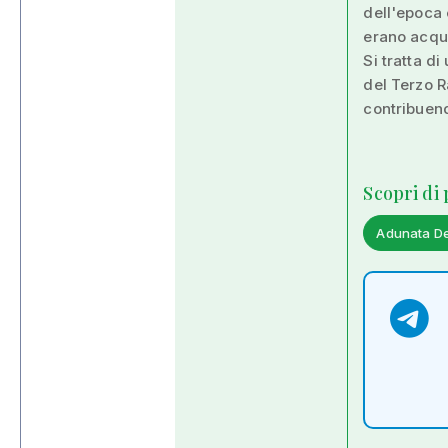
dell'epoca 
erano acqua
Si tratta d
del Terzo R
contribuend
Scopri di
Adunata D