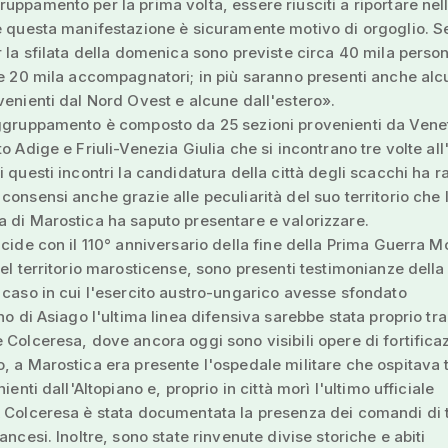
uppamento per la prima volta, essere riusciti a riportare nel
e questa manifestazione è sicuramente motivo di orgoglio. 
r la sfilata della domenica sono previste circa 40 mila perso
 e 20 mila accompagnatori; in più saranno presenti anche al
venienti dal Nord Ovest e alcune dall'estero».
aggruppamento è composto da 25 sezioni provenienti da Vene
to Adige e Friuli-Venezia Giulia che si incontrano tre volte all
i questi incontri la candidatura della città degli scacchi ha r
consensi anche grazie alle peculiarità del suo territorio che 
 di Marostica ha saputo presentare e valorizzare.
ncide con il 110° anniversario della fine della Prima Guerra M
nel territorio marosticense, sono presenti testimonianze dell
 caso in cui l'esercito austro-ungarico avesse sfondato
ano di Asiago l'ultima linea difensiva sarebbe stata proprio tra
 Colceresa, dove ancora oggi sono visibili opere di fortifica
, a Marostica era presente l'ospedale militare che ospitava tu
nienti dall'Altopiano e, proprio in città morì l'ultimo ufficiale
A Colceresa è stata documentata la presenza dei comandi di 
ancesi. Inoltre, sono state rinvenute divise storiche e abiti