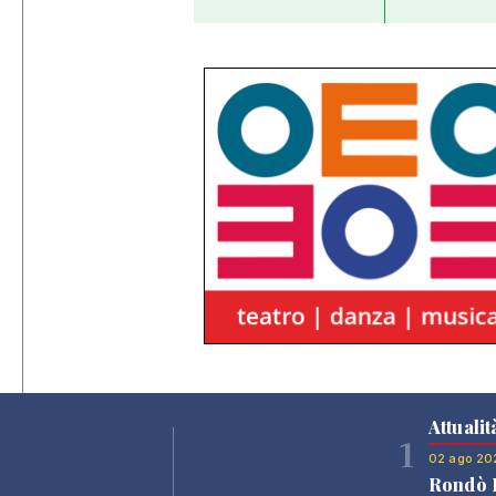
Attualit
1
02 ago 20
Rondò B