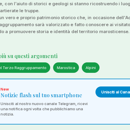
e, con l'aiuto di storici e geologi si stanno ricostruendo i lu
rtierate le truppe.
i un vero e proprio patrimonio storico che, in occasione dell'
aggruppamento sarà valorizzato e fatto conoscere ai visitato
o a promuovere storia e identità del territorio marosticense.
 più su questi argomenti
el Terzo Raggruppamento
Marostica
Alpini
New
Unisciti al Cana
Notizie flash sul tuo smartphone
Unisciti al nostro nuovo canale Telegram, ricevi
una notifica ogni volta che pubblichiamo una
notizia.