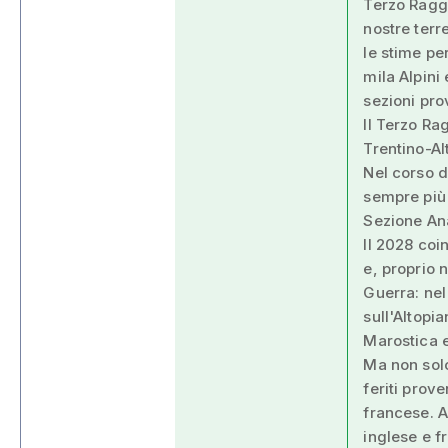
Terzo Raggr
nostre terr
le stime pe
mila Alpini
sezioni pro
Il Terzo R
Trentino-Al
Nel corso d
sempre più 
Sezione Ana
Il 2028 coi
e, proprio 
Guerra: nel
sull'Altopi
Marostica e
Ma non solo
feriti prove
francese. 
inglese e fr