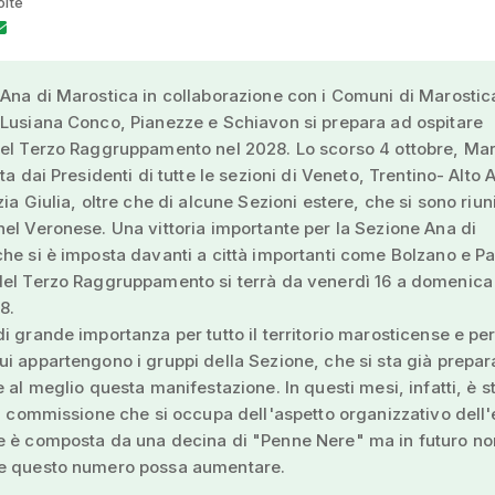
olte
Ana di Marostica in collaborazione con i Comuni di Marostic
Lusiana Conco, Pianezze e Schiavon si prepara ad ospitare
del Terzo Raggruppamento nel 2028. Lo scorso 4 ottobre, Mar
ta dai Presidenti di tutte le sezioni di Veneto, Trentino- Alto 
ia Giulia, oltre che di alcune Sezioni estere, che si sono riuni
el Veronese. Una vittoria importante per la Sezione Ana di
he si è imposta davanti a città importanti come Bolzano e P
del Terzo Raggruppamento si terrà da venerdì 16 a domenica
8.
i grande importanza per tutto il territorio marosticense e per
i appartengono i gruppi della Sezione, che si sta già prepa
e al meglio questa manifestazione. In questi mesi, infatti, è s
na commissione che si occupa dell'aspetto organizzativo dell'
e è composta da una decina di "Penne Nere" ma in futuro no
e questo numero possa aumentare.