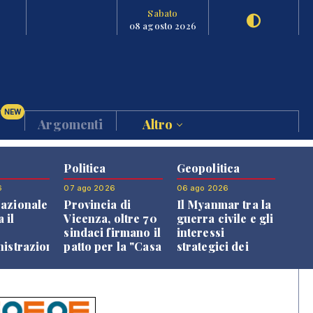
Sabato
08 agosto 2026
NEW
Argomenti
Altro
Politica
Geopolitica
6
07 ago 2026
06 ago 2026
azionale
Provincia di
Il Myanmar tra la
 il
Vicenza, oltre 70
guerra civile e gli
o
sindaci firmano il
interessi
nistrazione
patto per la "Casa
strategici dei
dei Comuni"
Paesi vicini