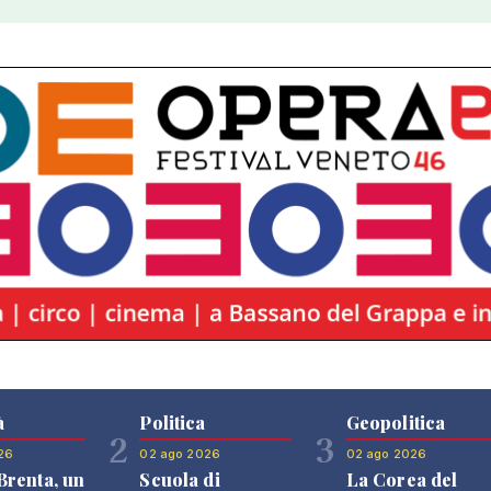
à
Politica
Geopolitica
2
3
26
02 ago 2026
02 ago 2026
renta, un
Scuola di
La Corea del