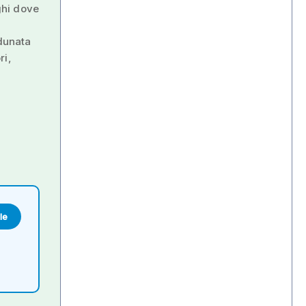
oghi dove
Adunata
ri,
le