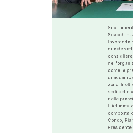
Sicuramente
Scacchi - s
lavorando a
queste sett
consigliere
nell'organi
come le pr
di accampam
zona. Inolt
sedi delle 
delle prossi
L'Adunata 
composta da
Conco, Pian
Presidente 