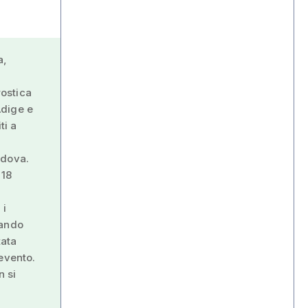
a,
ostica
Adige e
ti a
adova.
 18
 i
rando
tata
evento.
n si