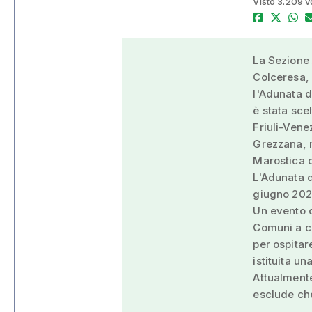
Visto 3.209 v
La Sezione 
Colceresa, 
l'Adunata 
è stata scel
Friuli-Venez
Grezzana, n
Marostica c
L'Adunata 
giugno 202
Un evento d
Comuni a cu
per ospitar
istituita u
Attualment
esclude ch