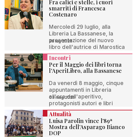
Fra calici e stelle, i cuori
smarriti di Francesca
Costenaro
Mercoledì 29 luglio, alla
Libreria La Bassanese, la
presentazione del nuovo
28 lug 2026
libro dell'autrice di Marostica
Incontri
Per il Maggio dei libri torna
l'AperiLibro, alla Bassanese
Da venerdì 8 maggio, cinque
appuntamenti in Libreria
all'ora dell'aperitivo,
03 mag 2026
protagonisti autori e libri
Attualità
Luisa Parolin vince l'89ª
Mostra dell’Asparago Bianco
DOP