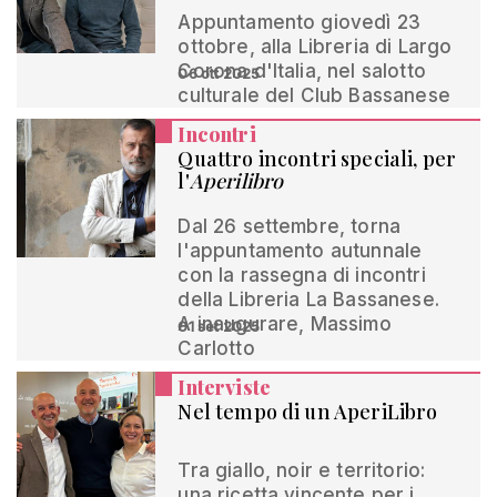
Appuntamento giovedì 23
ottobre, alla Libreria di Largo
Corona d'Italia, nel salotto
06 ott 2025
culturale del Club Bassanese
Incontri
Quattro incontri speciali, per
l'
Aperilibro
Dal 26 settembre, torna
l'appuntamento autunnale
con la rassegna di incontri
della Libreria La Bassanese.
A inaugurare, Massimo
01 set 2025
Carlotto
Interviste
Nel tempo di un AperiLibro
Tra giallo, noir e territorio:
una ricetta vincente per i