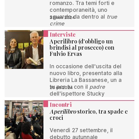
romanzo. Tra temi forti e
contemporaneità, uno
sguardo da dentro al
true
23 nov 2024
crime
Interviste
Aperilibro (d'obbligo un
brindisi al prosecco) con
Fulvio Ervas
In occasione dell'uscita del
nuovo libro, presentato alla
Libreria La Bassanese, un a
tu per tu con il
padre
25 ott 2024
dell'ispettore Stucky
Incontri
Aperilibro
storico, tra spade e
croci
Venerdì 27 settembre, il
debutto autunnale