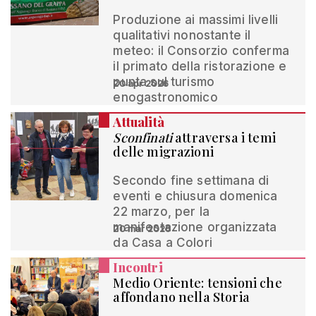
Produzione ai massimi livelli
qualitativi nonostante il
meteo: il Consorzio conferma
il primato della ristorazione e
punta sul turismo
20 apr 2026
enogastronomico
Attualità
Sconfinati
attraversa i temi
delle migrazioni
Secondo fine settimana di
eventi e chiusura domenica
22 marzo, per la
manifestazione organizzata
20 mar 2026
da Casa a Colori
Incontri
Medio Oriente: tensioni che
affondano nella Storia