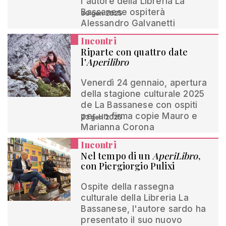
l'autore della Libreria La
Bassanese ospiterà
30 gen 2025
Alessandro Galvanetti
Incontri
Riparte con quattro date
l'
Aperilibro
Venerdì 24 gennaio, apertura
della stagione culturale 2025
de La Bassanese con ospiti
per un firma copie Mauro e
23 gen 2025
Marianna Corona
Incontri
Nel tempo di un
AperiLibro
,
con Piergiorgio Pulixi
Ospite della rassegna
culturale della Libreria La
Bassanese, l'autore sardo ha
presentato il suo nuovo