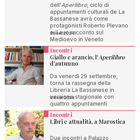
dell’
Aperilibro
, ciclo di
appuntamenti culturali de La
Bassanese avrà come
protagonisti Roberto Plevano
e il suo racconto sul
26 set 2024
Medioevo in Veneto
Incontri
Giallo e arancio, l'
Aperilibro
d'autunno
Da venerdì 29 settembre,
torna la rassegna della
Libreria La Bassanese in
versione stagionale con
09 set 2024
quattro appuntamenti
Incontri
Libri e attualità, a Marostica
Due incontri a Palazzo