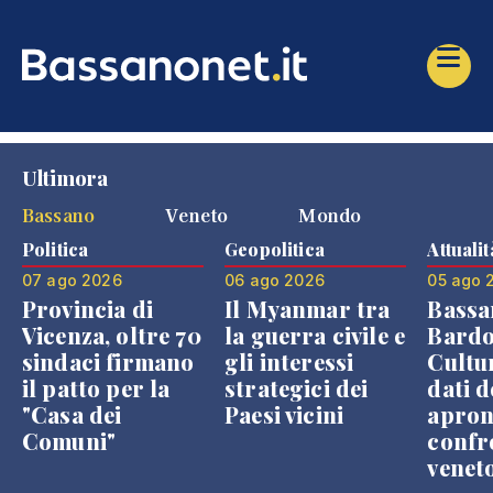
Ultimora
Bassano
Veneto
Mondo
Politica
Geopolitica
Attualit
07 ago 2026
06 ago 2026
05 ago 
Provincia di
Il Myanmar tra
Bassa
Vicenza, oltre 70
la guerra civile e
Bardo
sindaci firmano
gli interessi
Cultur
il patto per la
strategici dei
dati d
"Casa dei
Paesi vicini
apron
Comuni"
confr
venet