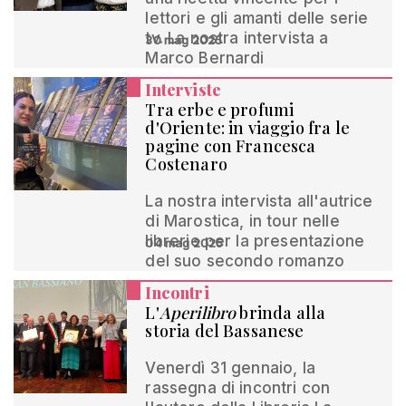
lettori e gli amanti delle serie
tv. La nostra intervista a
30 mag 2025
Marco Bernardi
Interviste
Tra erbe e profumi
d'Oriente: in viaggio fra le
pagine con Francesca
Costenaro
La nostra intervista all'autrice
di Marostica, in tour nelle
librerie per la presentazione
04 mag 2025
del suo secondo romanzo
Incontri
L'
Aperilibro
brinda alla
storia del Bassanese
Venerdì 31 gennaio, la
rassegna di incontri con