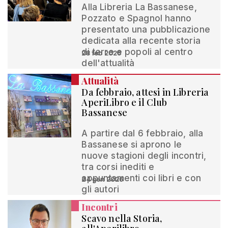
Alla Libreria La Bassanese,
Pozzato e Spagnol hanno
presentato una pubblicazione
dedicata alla recente storia
di terre e popoli al centro
28 feb 2026
dell'attualità
Attualità
Da febbraio, attesi in Libreria
AperiLibro e il Club
Bassanese
A partire dal 6 febbraio, alla
Bassanese si aprono le
nuove stagioni degli incontri,
tra corsi inediti e
appuntamenti coi libri e con
24 gen 2026
gli autori
Incontri
Scavo nella Storia,