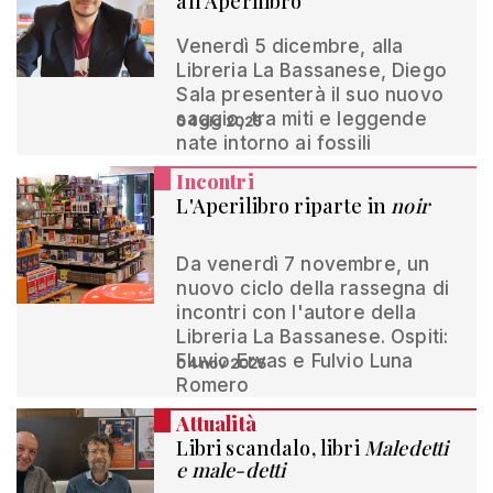
all'Aperilibro
Venerdì 5 dicembre, alla
Libreria La Bassanese, Diego
Sala presenterà il suo nuovo
saggio, tra miti e leggende
04 dic 2025
nate intorno ai fossili
Incontri
L'Aperilibro riparte in
noir
Da venerdì 7 novembre, un
nuovo ciclo della rassegna di
incontri con l'autore della
Libreria La Bassanese. Ospiti:
Fluvio Ervas e Fulvio Luna
04 nov 2025
Romero
Attualità
Libri scandalo, libri
Maledetti
e male-detti