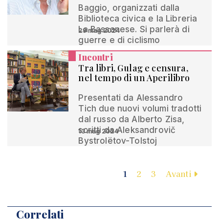
Baggio, organizzati dalla
Biblioteca civica e la Libreria
La Bassanese. Si parlerà di
29 mag 2024
guerre e di ciclismo
Incontri
Tra libri, Gulag e censura,
nel tempo di un Aperilibro
Presentati da Alessandro
Tich due nuovi volumi tradotti
dal russo da Alberto Zisa,
scritti da Aleksandrovič
13 mag 2024
Bystrolëtov-Tolstoj
1
2
3
Avanti
Correlati