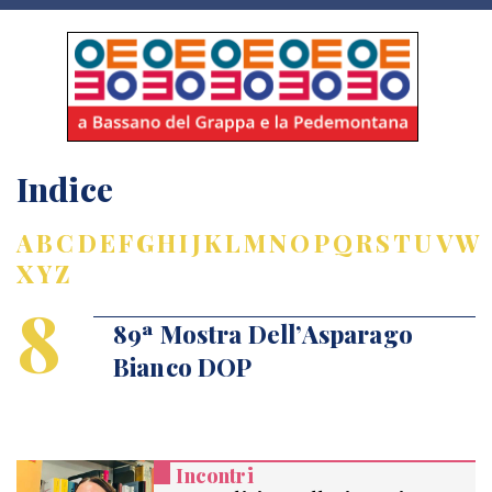
Indice
A
B
C
D
E
F
G
H
I
J
K
L
M
N
O
P
Q
R
S
T
U
V
W
X
Y
Z
8
89ª Mostra Dell’Asparago
Bianco DOP
Incontri