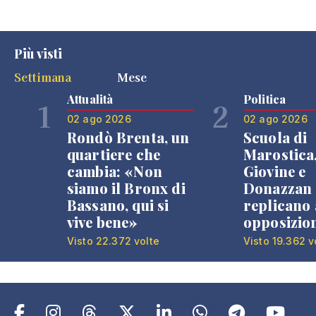
Più visti
Settimana
Mese
Attualità
Politica
1
2
02 ago 2026
02 ago 2026
Rondò Brenta, un
Scuola di
quartiere che
Marostica
cambia: «Non
Giovine e
siamo il Bronx di
Donazzan
Bassano, qui si
replicano 
vive bene»
opposizio
Visto 22.372 volte
Visto 19.362 v